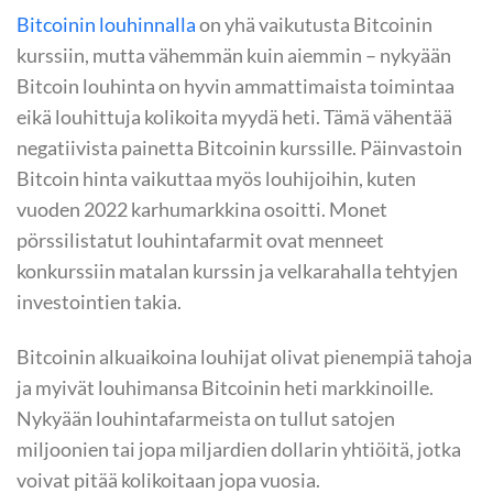
Bitcoinin louhinnalla
on yhä vaikutusta Bitcoinin
kurssiin, mutta vähemmän kuin aiemmin – nykyään
Bitcoin louhinta on hyvin ammattimaista toimintaa
eikä louhittuja kolikoita myydä heti. Tämä vähentää
negatiivista painetta Bitcoinin kurssille. Päinvastoin
Bitcoin hinta vaikuttaa myös louhijoihin, kuten
vuoden 2022 karhumarkkina osoitti. Monet
pörssilistatut louhintafarmit ovat menneet
konkurssiin matalan kurssin ja velkarahalla tehtyjen
investointien takia.
Bitcoinin alkuaikoina louhijat olivat pienempiä tahoja
ja myivät louhimansa Bitcoinin heti markkinoille.
Nykyään louhintafarmeista on tullut satojen
miljoonien tai jopa miljardien dollarin yhtiöitä, jotka
voivat pitää kolikoitaan jopa vuosia.