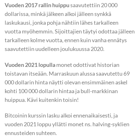
Vuoden 2017 rallin huippu
saavutettiin 20 000
dollarissa, minkä jälkeen alkoi jälleen synkkä
laskukausi, jonka pohja nähtiin lähes tarkalleen
vuotta myöhemmin. Sijoittajien täytyi odottaa jälleen
tarkalleen kolme vuotta, ennen kuin vanha ennätys
saavutettiin uudelleen joulukuussa 2020.
Vuoden 2021 lopulla
monet odottivat historian
toistavan itseään. Marraskuun alussa saavutettu 69
000 dollarin hinta näytti olevan ensimmäinen askel
kohti 100 000 dollarin hintaa ja bull-markkinan
huippua. Kävi kuitenkin toisin!
Bitcoinin kurssin lasku alkoi ennenaikaisesti, ja
vuoden 2021 loppu yllätti monet ns. halving-syklien
ennusteiden suhteen.