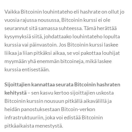
Vaikka Bitcoinin louhintateho eli hashrate on ollut jo
vuosia rajussa nousussa, Bitcoinin kurssi ei ole
seurannut sitä samassa suhteessa. Tämä herättää
kysymyksiä siitä, johdattaako louhintateho lopulta
kurssia vai päinvastoin. Jos Bitcoinin kurssi laskee
liikaa ja liian pitkäksi aikaa, se voi pakottaa louhijat
myymään yhä enemmän bitcoineja, mikä laskee
kurssia entisestään.
Sijoittajien kannattaa seurata Bitcoinin hashraten
kehitystä
– sen kasvu kertoo sijoittajien uskosta
Bitcoinin kurssin nousuun pitkällä aikavälillä ja
heidän panostuksestaan Bitcoin-verkon
infrastruktuuriin, joka voi edistää Bitcoinin
pitkäaikaista menestystä.