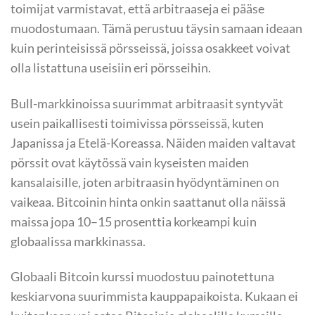
toimijat varmistavat, että arbitraaseja ei pääse
muodostumaan. Tämä perustuu täysin samaan ideaan
kuin perinteisissä pörsseissä, joissa osakkeet voivat
olla listattuna useisiin eri pörsseihin.
Bull-markkinoissa suurimmat arbitraasit syntyvät
usein paikallisesti toimivissa pörsseissä, kuten
Japanissa ja Etelä-Koreassa. Näiden maiden valtavat
pörssit ovat käytössä vain kyseisten maiden
kansalaisille, joten arbitraasin hyödyntäminen on
vaikeaa. Bitcoinin hinta onkin saattanut olla näissä
maissa jopa 10–15 prosenttia korkeampi kuin
globaalissa markkinassa.
Globaali Bitcoin kurssi muodostuu painotettuna
keskiarvona suurimmista kauppapaikoista. Kukaan ei