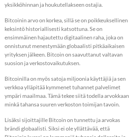
yksikköhinnan ja houkutellakseen ostajia.
Bitcoinin arvo on korkea, sillä se on poikkeuksellinen
keksintö historiallisesti katsottuna. Se on
ensimmäinen hajautettu digitaalinen raha, joka on
onnistunut menestymään globaalisti pitkäaikaisen
yrityksen jälkeen. Bitcoin on saavuttanut valtavan
suosion ja verkostovaikutuksen.
Bitcoinilla on myös satoja miljoonia käyttäjiä ja sen
verkkoa ylläpitää kymmenet tuhannet palvelimet
ympäri maailmaa. Tämä tekee siitä todella arvokkaan
minkä tahansa suuren verkoston toimijan tavoin.
Lisäksi sijoittajille Bitcoin on tunnettu ja arvokas
brändi globaalisti. Siksi ei ole yllättävää, että