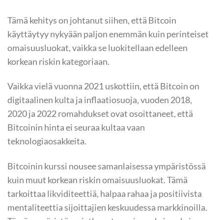
Tämä kehitys on johtanut siihen, että Bitcoin
käyttäytyy nykyään paljon enemmän kuin perinteiset
omaisuusluokat, vaikka se luokitellaan edelleen
korkean riskin kategoriaan.
Vaikka vielä vuonna 2021 uskottiin, että Bitcoin on
digitaalinen kulta ja inflaatiosuoja, vuoden 2018,
2020 ja 2022 romahdukset ovat osoittaneet, että
Bitcoinin hinta ei seuraa kultaa vaan
teknologiaosakkeita.
Bitcoinin kurssi nousee samanlaisessa ympäristössä
kuin muut korkean riskin omaisuusluokat. Tämä
tarkoittaa likviditeettiä, halpaa rahaa ja positiivista
mentaliteettia sijoittajien keskuudessa markkinoilla.