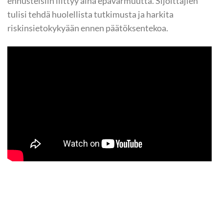
ennusteisiin liittyy aina epävarmuutta. Sijoittajien
tulisi tehdä huolellista tutkimusta ja harkita
riskinsietokykyään ennen päätöksentekoa.