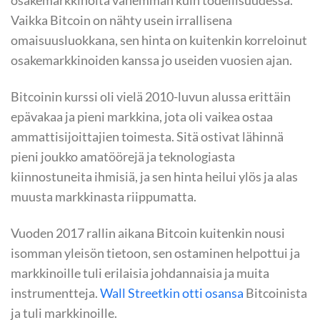
osakemarkkinoita vähemmän kuin todellisuudessa.
Vaikka Bitcoin on nähty usein irrallisena
omaisuusluokkana, sen hinta on kuitenkin korreloinut
osakemarkkinoiden kanssa jo useiden vuosien ajan.
Bitcoinin kurssi oli vielä 2010-luvun alussa erittäin
epävakaa ja pieni markkina, jota oli vaikea ostaa
ammattisijoittajien toimesta. Sitä ostivat lähinnä
pieni joukko amatöörejä ja teknologiasta
kiinnostuneita ihmisiä, ja sen hinta heilui ylös ja alas
muusta markkinasta riippumatta.
Vuoden 2017 rallin aikana Bitcoin kuitenkin nousi
isomman yleisön tietoon, sen ostaminen helpottui ja
markkinoille tuli erilaisia johdannaisia ja muita
instrumentteja.
Wall Streetkin otti osansa
Bitcoinista
ja tuli markkinoille.