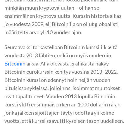
minkään muun kryptovaluutan – olihan se
ensimmäinen kryptovaluutta. Kurssin historia alkaa
jo vuodesta 2009, eli Bitcoinilla on ollut globaalisti
määritelty arvo yli 10 vuoden ajan.
Seuraavaksi tarkastellaan Bitcoinin kurssiliikkeitä
vuodesta 2013 lähtien, mikä on myös modernin
Bitcoinin
aikaa. Alla olevasta grafiikasta näkyy
Bitcoinin eurokurssin kehitys vuosina 2013–2022.
Bitcoinin kurssi on edennyt noin neljän vuoden
pituisissa sykleissä, jolloin ns. isoimmat muutokset
ovat tapahtuneet.
Vuoden 2013 lopulla
Bitcoinin
kurssi ylitti ensimmäisen kerran 1000 dollarin rajan,
jonka jälkeen sijoittajien täytyi odottaa yli kolme
vuotta, että kurssi saavutti kyseisen tason uudelleen.