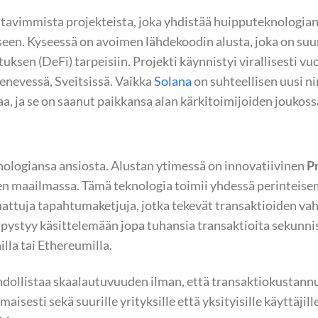
avimmista projekteista, joka yhdistää huipputeknologian j
en. Kyseessä on avoimen lähdekoodin alusta, joka on suunn
tuksen (DeFi) tarpeisiin. Projekti käynnistyi virallisesti 
Genevessä, Sveitsissä. Vaikka
Solana
on suhteellisen uusi n
, ja se on saanut paikkansa alan kärkitoimijoiden joukoss
knologiansa ansiosta. Alustan ytimessä on innovatiivinen
P
jen maailmassa. Tämä teknologia toimii yhdessä perintei
attuja tapahtumaketjuja, jotka tekevät transaktioiden v
pystyy käsittelemään jopa tuhansia transaktioita sekunn
nilla tai Ethereumilla.
ollistaa skaalautuvuuden ilman, että transaktiokustannu
aisesti sekä suurille yrityksille että yksityisille käyttäjill