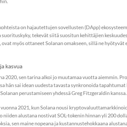
hin.
ohteista on hajautettujen sovellusten (DApp) ekosysteemi
suorituskyky, tekevät siitä suositun kehittäjien keskuudes
it, ovat myös ottaneet Solanan omakseen, sillä ne hyötyvät
 ja kasvua
nna 2020, sen tarina alkoi jo muutamaa vuotta aiemmin. Pr
sa hän sai idean uudesta tavasta synkronoida tapahtumat 
 Solanan perustamiseen yhdessä Greg Fitzgeraldin kanssa.
 vuonna 2021, kun Solana nousi kryptovaluuttamarkkinoid
 niiden alustana nostivat SOL-tokenin hinnan yli 200 doll
koksia, sen maine nopeana ja kustannustehokkaana alustana