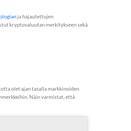
ologian
ja hajautettujen
tutustut kryptovaluutan merkitykseen sekä
jotta olet ajan tasalla markkinoiden
anmerkkeihin. Näin varmistat, että