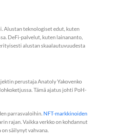
. Alustan teknologiset edut, kuten
sa. DeFi-palvelut, kuten lainananto,
 erityisesti alustan skaalautuvuudesta
ojektin perustaja Anatoly Yakovenko
lohkoketjussa. Tämä ajatus johti PoH-
en parrasvaloihin.
NFT-markkinoiden
arin rajan. Vaikka verkko on kohdannut
 on säilynyt vahvana.