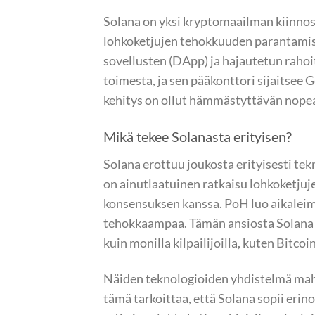
Solana on yksi kryptomaailman kiinnost
lohkoketjujen tehokkuuden parantamise
sovellusten (DApp) ja hajautetun rahoi
toimesta, ja sen pääkonttori sijaitsee 
kehitys on ollut hämmästyttävän nopeaa
Mikä tekee Solanasta erityisen?
Solana erottuu joukosta erityisesti te
on ainutlaatuinen ratkaisu lohkoketju
konsensuksen kanssa. PoH luo aikaleim
tehokkaampaa. Tämän ansiosta Solana 
kuin monilla kilpailijoilla, kuten Bitcoi
Näiden teknologioiden yhdistelmä mahd
tämä tarkoittaa, että Solana sopii erinom