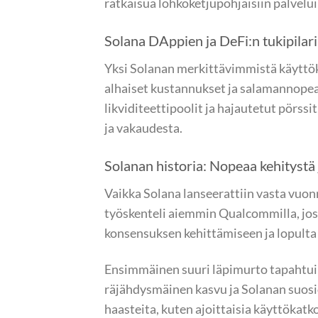
ratkaisua lohkoketjupohjaisiin palvelui
Solana DAppien ja DeFi:n tukipilari
Yksi Solanan merkittävimmistä käyttök
alhaiset kustannukset ja salamannopea 
likviditeettipoolit ja hajautetut pörss
ja vakaudesta.
Solanan historia: Nopeaa kehitystä
Vaikka Solana lanseerattiin vasta vuo
työskenteli aiemmin Qualcommilla, jos
konsensuksen kehittämiseen ja lopulta
Ensimmäinen suuri läpimurto tapahtui
räjähdysmäinen kasvu ja Solanan suosio
haasteita, kuten ajoittaisia käyttökat