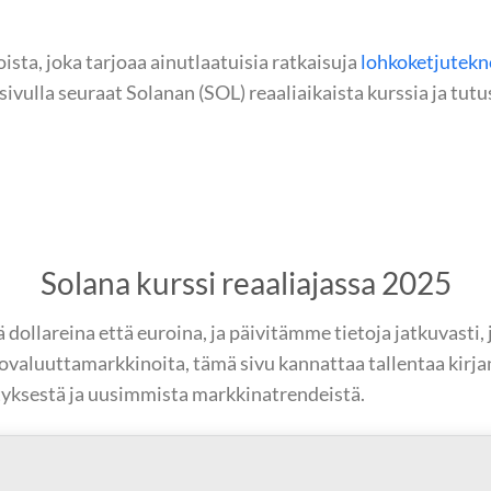
ista, joka tarjoaa ainutlaatuisia ratkaisuja
lohkoketjutekn
lä sivulla seuraat Solanan (SOL) reaaliaikaista kurssia ja 
Solana kurssi reaaliajassa 2025
ollareina että euroina, ja päivitämme tietoja jatkuvasti, 
yptovaluuttamarkkinoita, tämä sivu kannattaa tallentaa kirj
ityksestä ja uusimmista markkinatrendeistä.