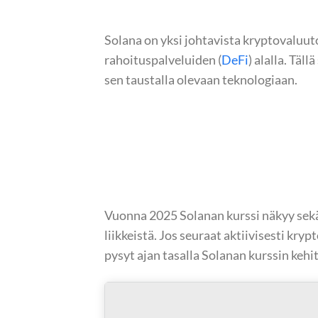
Solana on yksi johtavista kryptovaluuto
rahoituspalveluiden (
DeFi
) alalla. Täl
sen taustalla olevaan teknologiaan.
Vuonna 2025 Solanan kurssi näkyy sekä d
liikkeistä. Jos seuraat aktiivisesti kr
pysyt ajan tasalla Solanan kurssin keh