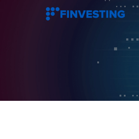
Siirry
sisältöön