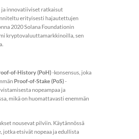
a innovatiiviset ratkaisut
iteltu erityisesti hajautettujen
vuonna 2020 Solana Foundationin
imi kryptovaluuttamarkkinoilla, sen
a.
roof-of-History (PoH)
-konsensus, joka
semmän
Proof-of-Stake (PoS)
-
ahvistamisesta nopeampaa ja
issa, mikä on huomattavasti enemmän
kset nousevat pilviin. Käytännössä
e, jotka etsivät nopeaa ja edullista