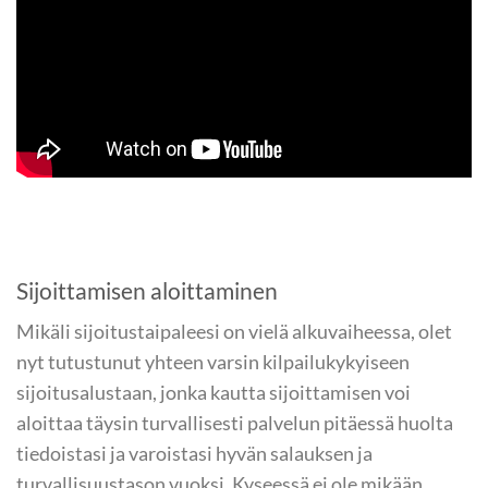
Sijoittamisen aloittaminen
Mikäli sijoitustaipaleesi on vielä alkuvaiheessa, olet
nyt tutustunut yhteen varsin kilpailukykyiseen
sijoitusalustaan, jonka kautta sijoittamisen voi
aloittaa täysin turvallisesti palvelun pitäessä huolta
tiedoistasi ja varoistasi hyvän salauksen ja
turvallisuustason vuoksi. Kyseessä ei ole mikään