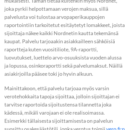
mukaisesti. Tämän tietää kuitenkin myös Nordnet,
joka pyrkii helpottamaan verojen maksua, sillä
palvelusta voi tulostaa arvopaperikauppojen
raportointiin tarkoitetut esitäytetyt lomakkeet, joista
sijoittaja näkee kaikki Nordnetin kautta tekemänsä
kaupat. Palvelu tarjoaakin asiakkailleen sähköisiä
raportteja kuten vuositiliote, 9A-raportti,
luovutukset, luettelo arvo-osuuksista vuoden alussa
ja lopussa, osinkoraportti sekä palvelumaksut. Näillä
asiakirjoilla pääsee toki jo hyvin alkuun.
Mainittakoon, että palvelu tarjoaa myös varsin
verotehokkaita tapoja sijoittaa, jolloin sijoittajan ei
tarvitse raportoida sijoitustensa tilannetta joka
kädessä, mikäli varojaan ei ole realisoimassa.
Esimerkki tällaisesta sijoittamisesta on palvelun
suosittu osakesäästötili, jonka verotus toimii
vero.fi:n