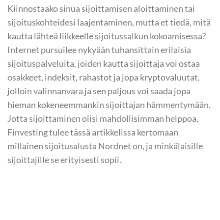
Kiinnostaako sinua sijoittamisen aloittaminen tai
sijoituskohteidesi laajentaminen, mutta et tiedä, mitä
kautta lähteä liikkeelle sijoitussalkun kokoamisessa?
Internet pursuilee nykyään tuhansittain erilaisia
sijoituspalveluita, joiden kautta sijoittaja voi ostaa
osakkeet, indeksit, rahastot ja jopa kryptovaluutat,
jolloin valinnanvara ja sen paljous voi saada jopa
hieman kokeneemmankin sijoittajan hämmentymään.
Jotta sijoittaminen olisi mahdollisimman helppoa,
Finvesting tulee tässä artikkelissa kertomaan
millainen sijoitusalusta Nordnet on, ja minkälaisille
sijoittajille se erityisesti sopii.