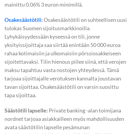
mainittu 0.06% 3 euron minimillä.
Osakesäästötili
:
Osakesäästötili on suhteellisen uusi
tulokas Suomen sijoitusmarkkinoilla.
Lyhykäisyydessään kyseessä on tili, jonne
yksityissijoittaja saa siirtää enintään 50 000 euroa
rahaa kotimaisiin ja ulkomaisiin pörssiosakkeiseen
sijoitettavaksi. Tilin hienous piilee siinä, että verojen
maksu tapahtuu vasta nostojen yhteydessä. Tämä
tarjoaa sijoittajalle verotuksen kannalta joustavan
tavan sijoittaa. Osakesäästötili on varsin suosittu
tapa sijoittaa.
Säästötili lapselle:
Private banking -alan toimijana
nordnet tarjoaa asiakkailleen myös mahdollisuuden
avata säästötilin lapselle pesämunan