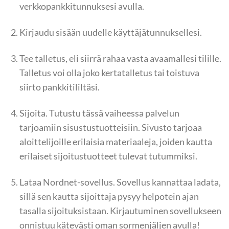
verkkopankkitunnuksesi avulla.
Kirjaudu sisään uudelle käyttäjätunnuksellesi.
Tee talletus, eli siirrä rahaa vasta avaamallesi tilille.
Talletus voi olla joko kertatalletus tai toistuva
siirto pankkitililtäsi.
Sijoita. Tutustu tässä vaiheessa palvelun
tarjoamiin sisustustuotteisiin. Sivusto tarjoaa
aloittelijoille erilaisia materiaaleja, joiden kautta
erilaiset sijoitustuotteet tulevat tutummiksi.
Lataa Nordnet-sovellus. Sovellus kannattaa ladata,
sillä sen kautta sijoittaja pysyy helpotein ajan
tasalla sijoituksistaan. Kirjautuminen sovellukseen
onnistuu kätevästi oman sormenjäljen avulla!