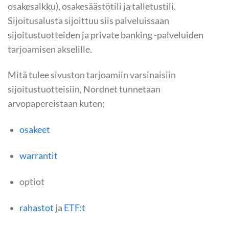
osakesalkku), osakesäästötili ja talletustili.
Sijoitusalusta sijoittuu siis palveluissaan
sijoitustuotteiden ja private banking -palveluiden
tarjoamisen akselille.
Mitä tulee sivuston tarjoamiin varsinaisiin
sijoitustuotteisiin, Nordnet tunnetaan
arvopapereistaan kuten;
osakeet
warrantit
optiot
rahastot
ja
ETF:t