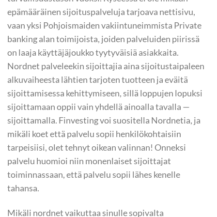
epämääräinen sijoituspalveluja tarjoava nettisivu,
vaan yksi Pohjoismaiden vakiintuneimmista Private
banking alan toimijoista, joiden palveluiden piirissä
on laaja käyttäjäjoukko tyytyväisiä asiakkaita.
Nordnet palveleekin sijoittajia aina sijoitustaipaleen
alkuvaiheesta lähtien tarjoten tuotteen ja eväitä
sijoittamisessa kehittymiseen, sillä loppujen lopuksi
sijoittamaan oppii vain yhdellä ainoalla tavalla —
sijoittamalla. Finvesting voi suositella Nordnetia, ja
mikäli koet että palvelu sopii henkilökohtaisiin
tarpeisiisi, olet tehnyt oikean valinnan! Onneksi
palvelu huomioi niin monenlaiset sijoittajat
toiminnassaan, että palvelu sopii lähes kenelle
tahansa.
Mikäli nordnet vaikuttaa sinulle sopivalta