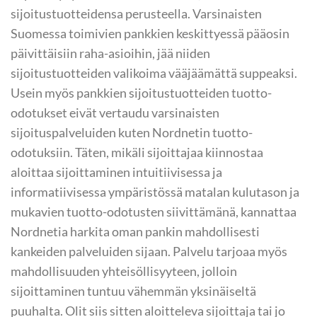
sijoitustuotteidensa perusteella. Varsinaisten
Suomessa toimivien pankkien keskittyessä pääosin
päivittäisiin raha-asioihin, jää niiden
sijoitustuotteiden valikoima vääjäämättä suppeaksi.
Usein myös pankkien sijoitustuotteiden tuotto-
odotukset eivät vertaudu varsinaisten
sijoituspalveluiden kuten Nordnetin tuotto-
odotuksiin. Täten, mikäli sijoittajaa kiinnostaa
aloittaa sijoittaminen intuitiivisessa ja
informatiivisessa ympäristössä matalan kulutason ja
mukavien tuotto-odotusten siivittämänä, kannattaa
Nordnetia harkita oman pankin mahdollisesti
kankeiden palveluiden sijaan. Palvelu tarjoaa myös
mahdollisuuden yhteisöllisyyteen, jolloin
sijoittaminen tuntuu vähemmän yksinäiseltä
puuhalta. Olit siis sitten aloitteleva sijoittaja tai jo