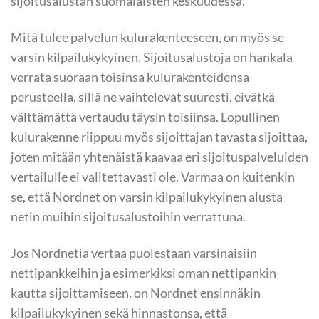
sijoitusalustan suomalaisten keskuudessa.
Mitä tulee palvelun kulurakenteeseen, on myös se
varsin kilpailukykyinen. Sijoitusalustoja on hankala
verrata suoraan toisinsa kulurakenteidensa
perusteella, sillä ne vaihtelevat suuresti, eivätkä
välttämättä vertaudu täysin toisiinsa. Lopullinen
kulurakenne riippuu myös sijoittajan tavasta sijoittaa,
joten mitään yhtenäistä kaavaa eri sijoituspalveluiden
vertailulle ei valitettavasti ole. Varmaa on kuitenkin
se, että Nordnet on varsin kilpailukykyinen alusta
netin muihin sijoitusalustoihin verrattuna.
Jos Nordnetia vertaa puolestaan varsinaisiin
nettipankkeihin ja esimerkiksi oman nettipankin
kautta sijoittamiseen, on Nordnet ensinnäkin
kilpailukykyinen sekä hinnastonsa, että