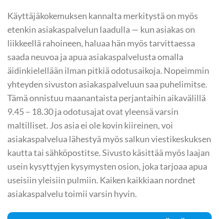
Käyttäjäkokemuksen kannalta merkitystä on myös
etenkin asiakaspalvelun laadulla — kun asiakas on
liikkeellä rahoineen, haluaa hän myös tarvittaessa
saada neuvoa ja apua asiakaspalvelusta omalla
äidinkielellään ilman pitkiä odotusaikoja. Nopeimmin
yhteyden sivuston asiakaspalveluun saa puhelimitse.
Tämä onnistuu maanantaista perjantaihin aikavälillä
9.45 – 18.30 ja odotusajat ovat yleensä varsin
maltilliset. Jos asia ei ole kovin kiireinen, voi
asiakaspalvelua lähestyä myös salkun viestikeskuksen
kautta tai sähköpostitse. Sivusto käsittää myös laajan
usein kysyttyjen kysymysten osion, joka tarjoaa apua
useisiin yleisiin pulmiin. Kaiken kaikkiaan nordnet
asiakaspalvelu toimii varsin hyvin.