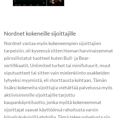
Nordnet kokeneille sijoittajille
Nordnet vastaa myös kokeneempien sijoittajien
tarpeisiin, oli kyseessä sitten hieman harvinaisemmat
pörssilistatut tuotteet kuten Bull- ja Bear-
sertifikaatit, Unlimited turbot tai minifutuurit, muut
viputuotteet tai sitten vain mielenkiinto osakkeiden
lyhyeksi myymistä, eli shorttausta kohtaan. Tämän
lisäksi kokeneita sijoittajia viehättää palvelussa myös
aktiivisimmille sijoittajille tarjottu
kaupankäyntiluotto, jonka myötä kokeneemmat
sijoittajat saavat käyttöönsä rahoitusta varsin
kilpailukykyisillä ehdoilla. Tämä tekee palvelusta siis