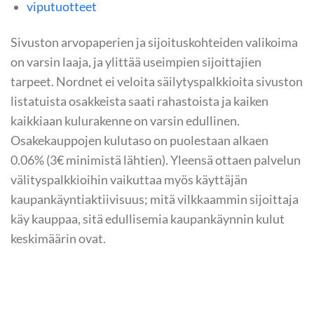
viputuotteet
Sivuston arvopaperien ja sijoituskohteiden valikoima
on varsin laaja, ja ylittää useimpien sijoittajien
tarpeet. Nordnet ei veloita säilytyspalkkioita sivuston
listatuista osakkeista saati rahastoista ja kaiken
kaikkiaan kulurakenne on varsin edullinen.
Osakekauppojen kulutaso on puolestaan alkaen
0.06% (3€ minimistä lähtien). Yleensä ottaen palvelun
välityspalkkioihin vaikuttaa myös käyttäjän
kaupankäyntiaktiivisuus; mitä vilkkaammin sijoittaja
käy kauppaa, sitä edullisemia kaupankäynnin kulut
keskimäärin ovat.