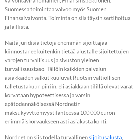
valvontaviranomainen, Finansinspektionen.
Suomessa toimintaa valvoo myös Suomen
Finanssivalvonta. Toiminta on siis täysin sertifioitua
ja laillista.
Näitä juridisia tietoja enemmän sijoittajaa
kiinnostanee kuitenkin tietää alustalle sijoitettujen
varojen turvallisuus ja sivuston yleinen
turvallisuustaso. Tällöin kaikkien palvelun
asiakkaiden salkut kuuluvat Ruotsin valtiollisen
talletustakuun piiriin, eli asiakkaan tilillä olevat varat
korvataan hypoteettisessa ja varsin
epätodennäköisessä Nordnetin
maksukyvyttömyystilanteessa 100 000 euron
enimmäiskorvaukseen asti asiakasta kohti.
Nordnet on siis todella turvallinen
sijoitusalusta
,