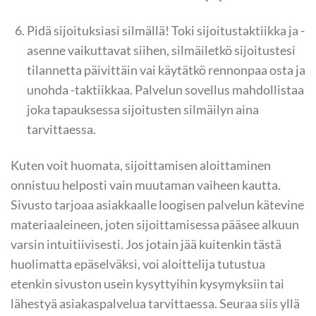
Pidä sijoituksiasi silmällä! Toki sijoitustaktiikka ja -
asenne vaikuttavat siihen, silmäiletkö sijoitustesi
tilannetta päivittäin vai käytätkö rennonpaa osta ja
unohda -taktiikkaa. Palvelun sovellus mahdollistaa
joka tapauksessa sijoitusten silmäilyn aina
tarvittaessa.
Kuten voit huomata, sijoittamisen aloittaminen
onnistuu helposti vain muutaman vaiheen kautta.
Sivusto tarjoaa asiakkaalle loogisen palvelun kätevine
materiaaleineen, joten sijoittamisessa pääsee alkuun
varsin intuitiivisesti. Jos jotain jää kuitenkin tästä
huolimatta epäselväksi, voi aloittelija tutustua
etenkin sivuston usein kysyttyihin kysymyksiin tai
lähestyä asiakaspalvelua tarvittaessa. Seuraa siis yllä