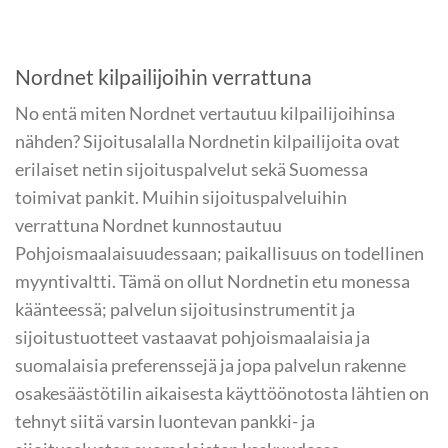
Nordnet kilpailijoihin verrattuna
No entä miten Nordnet vertautuu kilpailijoihinsa
nähden? Sijoitusalalla Nordnetin kilpailijoita ovat
erilaiset netin sijoituspalvelut sekä Suomessa
toimivat pankit. Muihin sijoituspalveluihin
verrattuna Nordnet kunnostautuu
Pohjoismaalaisuudessaan; paikallisuus on todellinen
myyntivaltti. Tämä on ollut Nordnetin etu monessa
käänteessä; palvelun sijoitusinstrumentit ja
sijoitustuotteet vastaavat pohjoismaalaisia ja
suomalaisia preferenssejä ja jopa palvelun rakenne
osakesäästötilin aikaisesta käyttöönotosta lähtien on
tehnyt siitä varsin luontevan pankki- ja