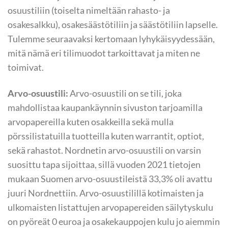
osuustiliin (toiselta nimeltään rahasto- ja
osakesalkku), osakesäästötiliin ja säästötiliin lapselle.
Tulemme seuraavaksi kertomaan lyhykäisyydessään,
mitä nämä eri tilimuodot tarkoittavat ja miten ne
toimivat.
Arvo-osuustili:
Arvo-osuustili on se tili, joka
mahdollistaa kaupankäynnin sivuston tarjoamilla
arvopapereilla kuten osakkeilla sekä mulla
pörssilistatuilla tuotteilla kuten warrantit, optiot,
sekä rahastot. Nordnetin arvo-osuustili on varsin
suosittu tapa sijoittaa, sillä vuoden 2021 tietojen
mukaan Suomen arvo-osuustileistä 33,3% oli avattu
juuri Nordnettiin. Arvo-osuustilillä kotimaisten ja
ulkomaisten listattujen arvopapereiden säilytyskulu
on pyöreät 0 euroa ja osakekauppojen kulu jo aiemmin