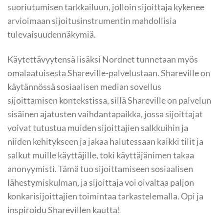
suoriutumisen tarkkailuun, jolloin sijoittaja kykenee
arvioimaan sijoitusinstrumentin mahdollisia
tulevaisuudennäkymiä.
Käytettävyytensä lisäksi Nordnet tunnetaan myös
omalaatuisesta Shareville-palvelustaan. Shareville on
käytännössä sosiaalisen median sovellus
sijoittamisen kontekstissa, sillä Shareville on palvelun
sisäinen ajatusten vaihdantapaikka, jossa sijoittajat
voivat tutustua muiden sijoittajien salkkuihin ja
niiden kehitykseen ja jakaa halutessaan kaikki tilit ja
salkut muille käyttäjille, toki käyttäjänimen takaa
anonyymisti. Tämä tuo sijoittamiseen sosiaalisen
lähestymiskulman, ja sijoittaja voi oivaltaa paljon
konkarisijoittajien toimintaa tarkastelemalla. Opi ja
inspiroidu Sharevillen kautta!