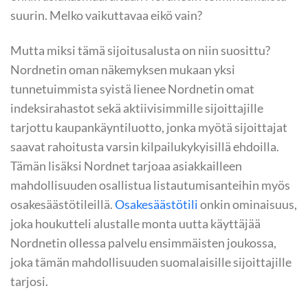
suurin. Melko vaikuttavaa eikö vain?
Mutta miksi tämä sijoitusalusta on niin suosittu?
Nordnetin oman näkemyksen mukaan yksi
tunnetuimmista syistä lienee Nordnetin omat
indeksirahastot sekä aktiivisimmille sijoittajille
tarjottu kaupankäyntiluotto, jonka myötä sijoittajat
saavat rahoitusta varsin kilpailukykyisillä ehdoilla.
Tämän lisäksi Nordnet tarjoaa asiakkailleen
mahdollisuuden osallistua listautumisanteihin myös
osakesäästötileillä.
Osakesäästötili
onkin ominaisuus,
joka houkutteli alustalle monta uutta käyttäjää
Nordnetin ollessa palvelu ensimmäisten joukossa,
joka tämän mahdollisuuden suomalaisille sijoittajille
tarjosi.