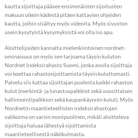
kautta sijoittaja pääsee ensimmäisten sijoitusten
makuun oikein kädestä pitäen kattavien ohjeiden
kautta, joihin sisältyy myös videoita. Myös sivuston
usein kysytyistä kysymyksistä voi olla iso apu.
Aloittelijoiden kannalta mielenkiintoinen nordnet-
ominaisuus on myös sen tarjoama täysin kuluton
Nordnet Indeksirahasto Suomi, jonka avulla sijoittaja
voi koettaa rahastosijoittamista täysin kuluttomasti.
Palvelu siis kattaa sijoittajan puolesta kaikki rahaston
kulut (merkintä- ja lunastuspalkkiot sekä vuosittaisen
hallinnointipalkkion sekä kaupankäynnin kulut). Myös
Nordnetin maantieteellisten indeksirahastojen
valikoima on varsin monipuolinen, mikäli aloitteleva
sijoittaja haluaa lähestyä sijoittamista
maantieteellisestä näkökulmasta.