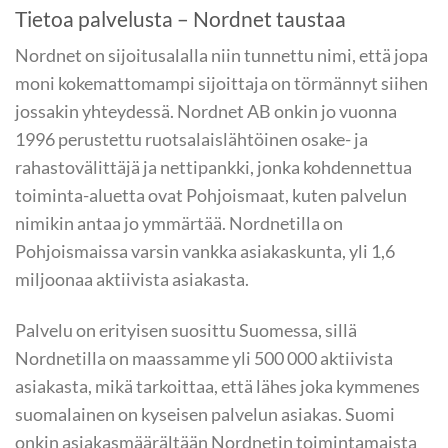
Tietoa palvelusta – Nordnet taustaa
Nordnet on sijoitusalalla niin tunnettu nimi, että jopa
moni kokemattomampi sijoittaja on törmännyt siihen
jossakin yhteydessä. Nordnet AB onkin jo vuonna
1996 perustettu ruotsalaislähtöinen osake- ja
rahastovälittäjä ja nettipankki, jonka kohdennettua
toiminta-aluetta ovat Pohjoismaat, kuten palvelun
nimikin antaa jo ymmärtää. Nordnetilla on
Pohjoismaissa varsin vankka asiakaskunta, yli 1,6
miljoonaa aktiivista asiakasta.
Palvelu on erityisen suosittu Suomessa, sillä
Nordnetilla on maassamme yli 500 000 aktiivista
asiakasta, mikä tarkoittaa, että lähes joka kymmenes
suomalainen on kyseisen palvelun asiakas. Suomi
onkin asiakasmäärältään Nordnetin toimintamaista