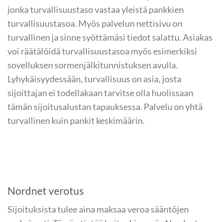
jonka turvallisuustaso vastaa yleistä pankkien
turvallisuustasoa. Myös palvelun nettisivu on
turvallinen ja sinne syöttämäsi tiedot salattu. Asiakas
voi räätälöidä turvallisuustasoa myös esimerkiksi
sovelluksen sormenjälkitunnistuksen avulla.
Lyhykäisyydessään, turvallisuus on asia, josta
sijoittajan ei todellakaan tarvitse olla huolissaan
tämän sijoitusalustan tapauksessa. Palvelu on yhtä
turvallinen kuin pankit keskimäärin.
Nordnet verotus
Sijoituksista tulee aina maksaa veroa sääntöjen