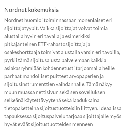
Nordnet kokemuksia
Nordnet huomioi toiminnassaan monenlaiset eri
sijoittajatyypit. Vaikka sijoittajat voivat toimia
alustalla hyvin eri tavalla ja esimerkiksi
pitkäjänteinen ETF-rahastosijoittaja ja
osakeshorttaaja toimivat alustalla varsin eri tavoilla,
pyrkii tämä sijoitusalusta palvelemaan kaikkia
asiakasryhmiään kohdennetusti tarjoamalla heille
parhaat mahdolliset puitteet arvopaperien ja
sijoitusinstrumenttien vaihdannalle. Tämä näkyy
muun muassa nettisivun sekä sen sovelluksen
selkeänä käytettävyytenä sekä laadukkaina
tietopaketteina sijoitustuotteisiin liittyen. Ideaalissa
tapauksessa sijoituspalvelu tarjoaa sijoittajalle myös
hyvät eväät sijoitustuotteiden menneen