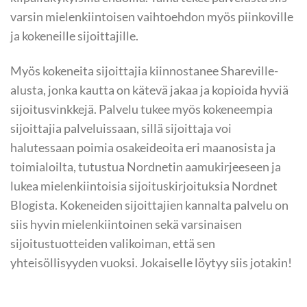
varsin mielenkiintoisen vaihtoehdon myös piinkoville
ja kokeneille sijoittajille.
Myös kokeneita sijoittajia kiinnostanee Shareville-
alusta, jonka kautta on kätevä jakaa ja kopioida hyviä
sijoitusvinkkejä. Palvelu tukee myös kokeneempia
sijoittajia palveluissaan, sillä sijoittaja voi
halutessaan poimia osakeideoita eri maanosista ja
toimialoilta, tutustua Nordnetin aamukirjeeseen ja
lukea mielenkiintoisia sijoituskirjoituksia Nordnet
Blogista. Kokeneiden sijoittajien kannalta palvelu on
siis hyvin mielenkiintoinen sekä varsinaisen
sijoitustuotteiden valikoiman, että sen
yhteisöllisyyden vuoksi. Jokaiselle löytyy siis jotakin!