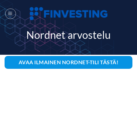
Siirry
sisältöön
Nordnet arvostelu
AVAA ILMAINEN NORDNET-TILI TÄSTÄ!