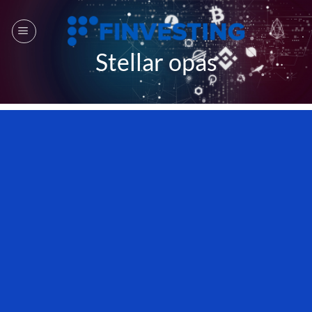
Siirry
sisältöön
Stellar opas