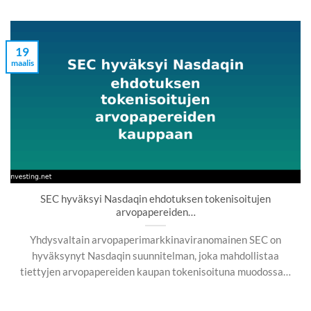
19
maalis
SEC hyväksyi Nasdaqin ehdotuksen tokenisoitujen
arvopapereiden…
Yhdysvaltain arvopaperimarkkinaviranomainen SEC on
hyväksynyt Nasdaqin suunnitelman, joka mahdollistaa
tiettyjen arvopapereiden kaupan tokenisoituna muodossa…