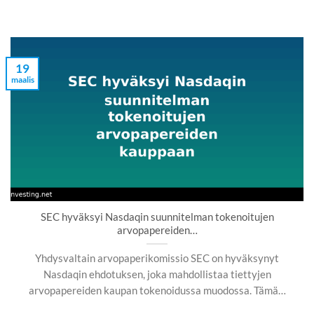
19
maalis
SEC hyväksyi Nasdaqin suunnitelman tokenoitujen
arvopapereiden…
Yhdysvaltain arvopaperikomissio SEC on hyväksynyt
Nasdaqin ehdotuksen, joka mahdollistaa tiettyjen
arvopapereiden kaupan tokenoidussa muodossa. Tämä…