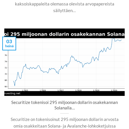
kaksoiskappaleita olemassa olevista arvopapereista
säilyttäen…
03
heinä
Securitize tokenisoi 295 miljoonan dollarin osakekannan
Solanalla…
Securitize on tokenisoinut 295 miljoonan dollarin arvosta
omia osakkeitaan Solana- ja Avalanche-lohkoketjuissa