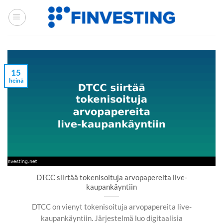
Siirry
sisältöön
15
heinä
DTCC siirtää tokenisoituja arvopapereita live-
kaupankäyntiin
DTCC on vienyt tokenisoituja arvopapereita live-
kaupankäyntiin. Järjestelmä luo digitaalisia