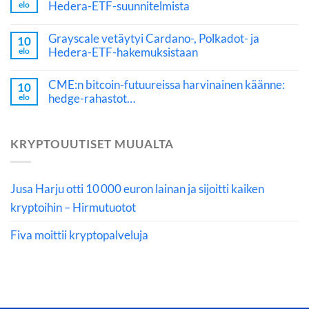
Hedera-ETF-suunnitelmista
elo
Grayscale vetäytyi Cardano-, Polkadot- ja
10
Hedera-ETF-hakemuksistaan
elo
CME:n bitcoin-futuureissa harvinainen käänne:
10
hedge-rahastot…
elo
KRYPTOUUTISET MUUALTA
Jusa Harju otti 10 000 euron lainan ja sijoitti kaiken
kryptoihin – Hirmutuotot
Fiva moittii kryptopalveluja