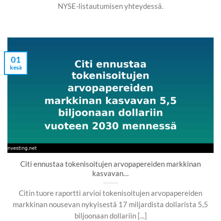
NYSE-listautumisen yhteydessä.
01
kesä
Citi ennustaa tokenisoitujen arvopapereiden markkinan
kasvavan…
Citin tuore raportti arvioi tokenisoitujen arvopapereiden
markkinan nousevan nykyisestä 17 miljardista dollarista 5,5
biljoonaan dollariin [...]