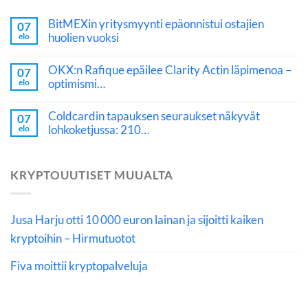
BitMEXin yritysmyynti epäonnistui ostajien
07
huolien vuoksi
elo
OKX:n Rafique epäilee Clarity Actin läpimenoa –
07
optimismi…
elo
Coldcardin tapauksen seuraukset näkyvät
07
lohkoketjussa: 210…
elo
KRYPTOUUTISET MUUALTA
Jusa Harju otti 10 000 euron lainan ja sijoitti kaiken
kryptoihin – Hirmutuotot
Fiva moittii kryptopalveluja