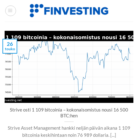
Siirry
sisältöön
26
touko
Strive osti 1 109 bitcoinia – kokonaisomistus nousi 16 500
BTC:hen
Strive Asset Management hankki neljän päivän aikana 1 109
bitcoinia keskihintaan noin 76 989 dollaria. [...]