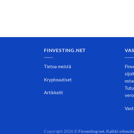
FINVESTING.NET
VA
Tietoa meistä
Finv
sijo
Kryptouutiset
osta
Tutu
Artikkelit
vero
Vast
Copyright 2026 ©
Finvesting.net. Kaikki oikeude