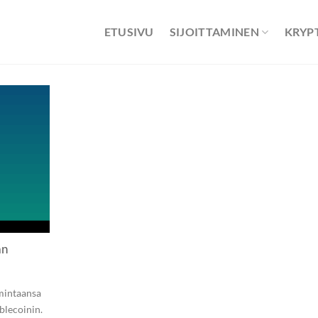
ETUSIVU
SIJOITTAMINEN
KRYP
an
imintaansa
blecoinin.