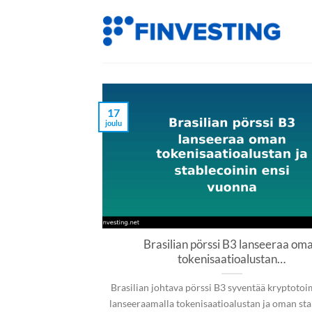
Siirry
sisältöön
17
joulu
Brasilian pörssi B3 lanseeraa om
tokenisaatioalustan…
Brasilian johtava pörssi B3 syventää kryptoto
lanseeraamalla tokenisaatioalustan ja oman sta