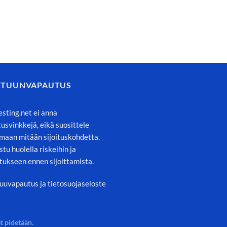
STUUNVAPAUTUS
esting.net ei anna
itusvinkkejä, eikä suosittele
maan mitään sijoituskohdetta.
stu huolella riskeihin ja
tukseen ennen sijoittamista.
uuvapautus ja tietosuojaseloste
t pidetään.