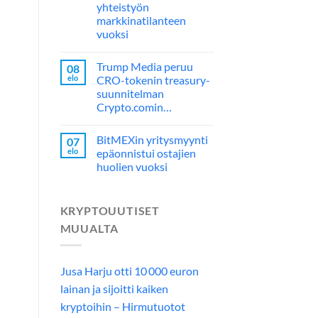
yhteistyön
markkinatilanteen
vuoksi
Trump Media peruu
08
elo
CRO-tokenin treasury-
suunnitelman
Crypto.comin…
BitMEXin yritysmyynti
07
elo
epäonnistui ostajien
huolien vuoksi
KRYPTOUUTISET
MUUALTA
Jusa Harju otti 10 000 euron
lainan ja sijoitti kaiken
kryptoihin – Hirmutuotot