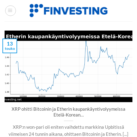
Siirry
sisältöön
13
touko
XRP ohitti Bitcoinin ja Etherin kaupankäyntivolyymeissa
Etelä-Korean…
XRP:n won-pari oli eniten vaihdettu markkina Upbitissä
viimeisen 24 tunnin aikana, ohittaen Bitcoinin ja Etherin. [...]