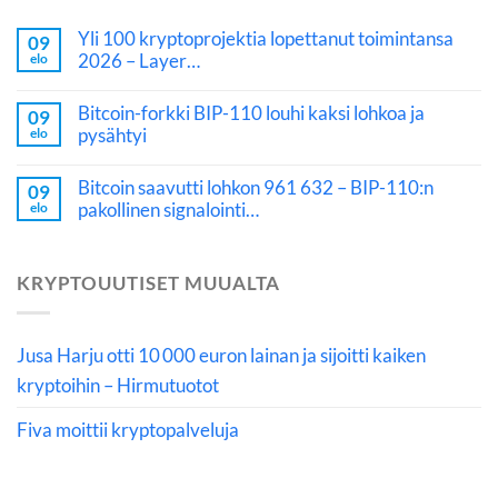
Yli 100 kryptoprojektia lopettanut toimintansa
09
2026 – Layer…
elo
Bitcoin-forkki BIP-110 louhi kaksi lohkoa ja
09
pysähtyi
elo
Bitcoin saavutti lohkon 961 632 – BIP-110:n
09
pakollinen signalointi…
elo
KRYPTOUUTISET MUUALTA
Jusa Harju otti 10 000 euron lainan ja sijoitti kaiken
kryptoihin – Hirmutuotot
Fiva moittii kryptopalveluja