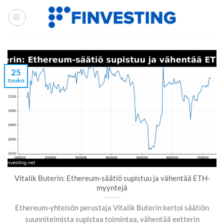
Siirry
sisältöön
25
touko
Vitalik Buterin: Ethereum-säätiö supistuu ja vähentää ETH-
myyntejä
Ethereum-yhteisön perustaja Vitalik Buterin kertoi säätiön
suunnitelmista supistaa toimintaa, vähentää eetterin