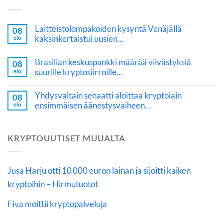
Laitteistolompakoiden kysyntä Venäjällä
08
kaksinkertaistui uusien…
elo
Brasilian keskuspankki määrää viivästyksiä
08
suurille kryptosiirroille…
elo
Yhdysvaltain senaatti aloittaa kryptolain
08
ensimmäisen äänestysvaiheen…
elo
KRYPTOUUTISET MUUALTA
Jusa Harju otti 10 000 euron lainan ja sijoitti kaiken
kryptoihin – Hirmutuotot
Fiva moittii kryptopalveluja