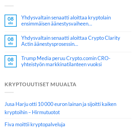
Yhdysvaltain senaatti aloittaa kryptolain
08
ensimmäisen äänestysvaiheen…
elo
Yhdysvaltain senaatti aloittaa Crypto Clarity
08
Actin äänestysprosessin…
elo
Trump Media peruu Crypto.comin CRO-
08
yhteistyön markkinatilanteen vuoksi
elo
KRYPTOUUTISET MUUALTA
Jusa Harju otti 10 000 euron lainan ja sijoitti kaiken
kryptoihin – Hirmutuotot
Fiva moittii kryptopalveluja