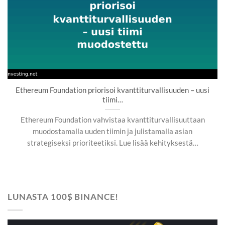
Ethereum Foundation priorisoi kvanttiturvallisuuden – uusi
tiimi…
Ethereum Foundation vahvistaa kvanttiturvallisuuttaan
muodostamalla uuden tiimin ja julistamalla asian
strategiseksi prioriteetiksi. Lue lisää kehityksestä…
LUNASTA 100$ BINANCE!