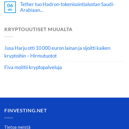
Tether tuo Hadron-tokenisointialustan Saudi-
06
Arabiaan…
elo
KRYPTOUUTISET MUUALTA
Jusa Harju otti 10 000 euron lainan ja sijoitti kaiken
kryptoihin – Hirmutuotot
Fiva moittii kryptopalveluja
FINVESTING.NET
Tietoa meistä