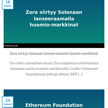
18
helmi
Zora siirtyy Solanaan lanseeraamalla huomio-markkinat
On-chain sosiaalinen alusta Zora laajentaa toimintaansa
Solanaan uusilla huomio-markkinoilla. Lisäksi Ethereum
Foundationin johtaja lähtee, XRP [...]
24
tammi