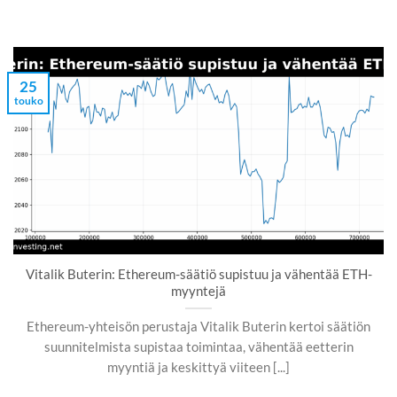
25
touko
Vitalik Buterin: Ethereum-säätiö supistuu ja vähentää ETH-
myyntejä
Ethereum-yhteisön perustaja Vitalik Buterin kertoi säätiön
suunnitelmista supistaa toimintaa, vähentää eetterin
myyntiä ja keskittyä viiteen [...]