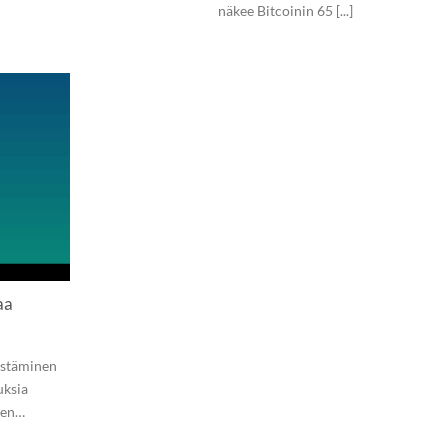
näkee Bitcoinin 65 [...]
aa
istäminen
uksia
ojen…