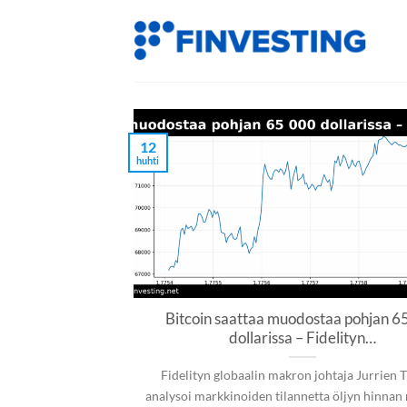
Siirry
sisältöön
12
huhti
Bitcoin saattaa muodostaa pohjan 6
dollarissa – Fidelityn…
Fidelityn globaalin makron johtaja Jurrien
analysoi markkinoiden tilannetta öljyn hinnan