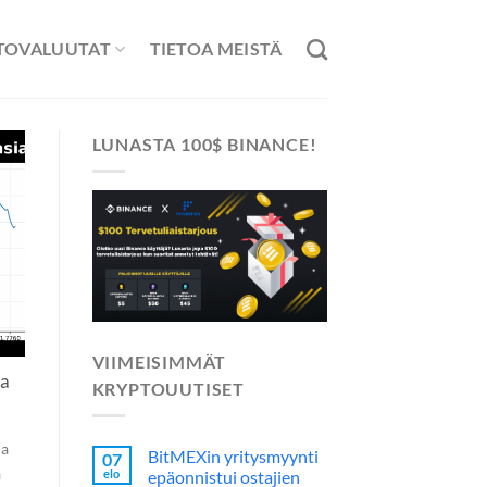
TOVALUUTAT
TIETOA MEISTÄ
LUNASTA 100$ BINANCE!
VIIMEISIMMÄT
sa
KRYPTOUUTISET
ja
BitMEXin yritysmyynti
07
a
elo
epäonnistui ostajien