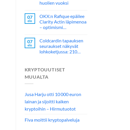
huolien vuoksi
OKX:n Rafique epäilee
07
elo
Clarity Actin läpimenoa
– optimismi…
Coldcardin tapauksen
07
elo
seuraukset näkyvät
lohkoketjussa: 210…
KRYPTOUUTISET
MUUALTA
Jusa Harju otti 10 000 euron
lainan ja sijoitti kaiken
kryptoihin – Hirmutuotot
Fiva moittii kryptopalveluja