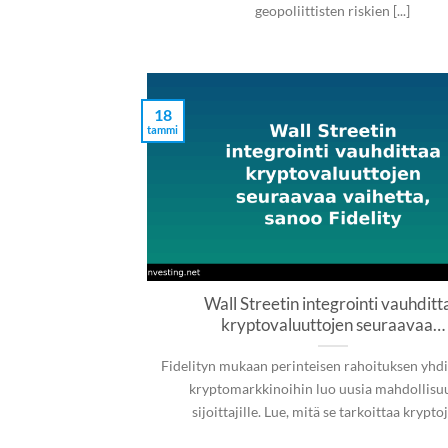
geopoliittisten riskien [...]
18
tammi
Wall Streetin integrointi vauhditt
kryptovaluuttojen seuraavaa…
Fidelityn mukaan perinteisen rahoituksen yhd
kryptomarkkinoihin luo uusia mahdollisu
sijoittajille. Lue, mitä se tarkoittaa krypt