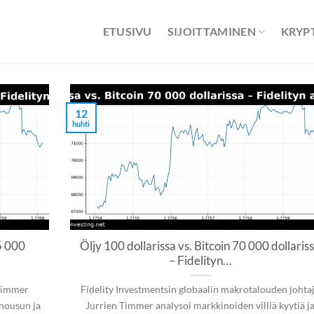
ETUSIVU
SIJOITTAMINEN
KRYP
12
huhti
5 000
Öljy 100 dollarissa vs. Bitcoin 70 000 dollaris
– Fidelityn…
 Timmer
Fidelity Investmentsin globaalin makrotalouden johta
 nousun ja
Jurrien Timmer analysoi markkinoiden villiä kyytiä j