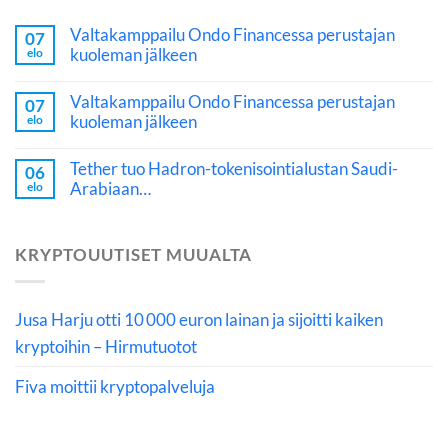
Valtakamppailu Ondo Financessa perustajan
07
kuoleman jälkeen
elo
Valtakamppailu Ondo Financessa perustajan
07
kuoleman jälkeen
elo
Tether tuo Hadron-tokenisointialustan Saudi-
06
Arabiaan…
elo
KRYPTOUUTISET MUUALTA
Jusa Harju otti 10 000 euron lainan ja sijoitti kaiken
kryptoihin – Hirmutuotot
Fiva moittii kryptopalveluja