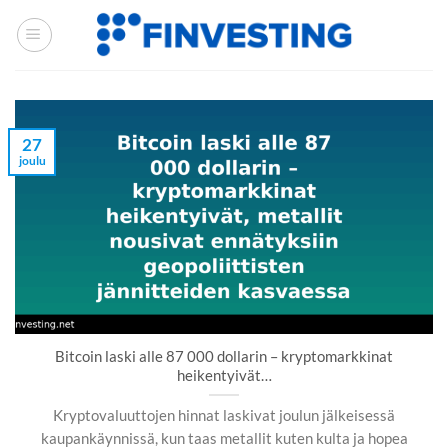
Siirry
sisältöön
27
joulu
Bitcoin laski alle 87 000 dollarin – kryptomarkkinat
heikentyivät…
Kryptovaluuttojen hinnat laskivat joulun jälkeisessä
kaupankäynnissä, kun taas metallit kuten kulta ja hopea