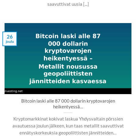
saavuttivat uusia [...]
26
joulu
Bitcoin laski alle 87 000 dollarin kryptovarojen
heikentyessä…
Kryptomarkkinat kokivat laskua Yhdysvaltain pörssien
avautuessa joulun jälkeen, kun taas metallit saavuttivat
ennätyskorkeuksia geopoliittisten jännitteiden…