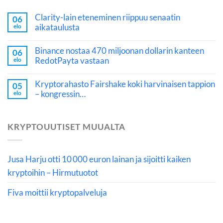
Clarity-lain eteneminen riippuu senaatin
06
aikataulusta
elo
Binance nostaa 470 miljoonan dollarin kanteen
06
RedotPayta vastaan
elo
Kryptorahasto Fairshake koki harvinaisen tappion
05
– kongressin…
elo
KRYPTOUUTISET MUUALTA
Jusa Harju otti 10 000 euron lainan ja sijoitti kaiken
kryptoihin – Hirmutuotot
Fiva moittii kryptopalveluja