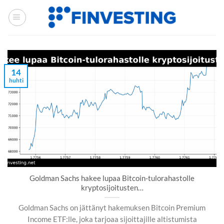
Siirry
sisältöön
14
huhti
Goldman Sachs hakee lupaa Bitcoin-tulorahastolle
kryptosijoitusten…
Goldman Sachs on jättänyt hakemuksen Bitcoin Premium
Income ETF:lle, joka tarjoaa sijoittajille altistumista