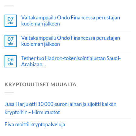
Valtakamppailu Ondo Financessa perustajan
07
kuoleman jälkeen
elo
Valtakamppailu Ondo Financessa perustajan
07
kuoleman jälkeen
elo
Tether tuo Hadron-tokenisointialustan Saudi-
06
Arabiaan…
elo
KRYPTOUUTISET MUUALTA
Jusa Harju otti 10 000 euron lainan ja sijoitti kaiken
kryptoihin – Hirmutuotot
Fiva moittii kryptopalveluja