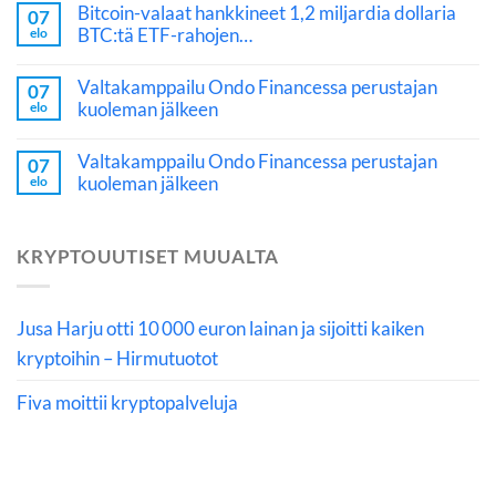
Bitcoin-valaat hankkineet 1,2 miljardia dollaria
07
BTC:tä ETF-rahojen…
elo
Valtakamppailu Ondo Financessa perustajan
07
kuoleman jälkeen
elo
Valtakamppailu Ondo Financessa perustajan
07
kuoleman jälkeen
elo
KRYPTOUUTISET MUUALTA
Jusa Harju otti 10 000 euron lainan ja sijoitti kaiken
kryptoihin – Hirmutuotot
Fiva moittii kryptopalveluja