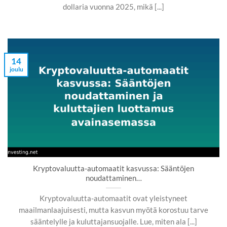
dollaria vuonna 2025, mikä [...]
14
joulu
Kryptovaluutta-automaatit kasvussa: Sääntöjen
noudattaminen…
Kryptovaluutta-automaatit ovat yleistyneet
maailmanlaajuisesti, mutta kasvun myötä korostuu tarve
sääntelylle ja kuluttajansuojalle. Lue, miten ala [...]