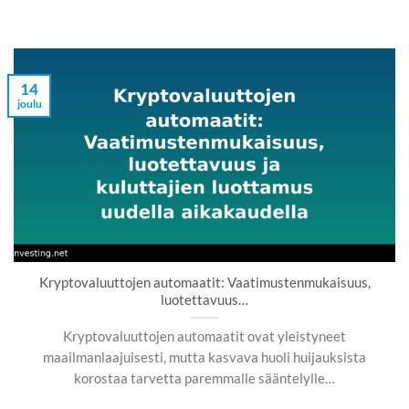
14
joulu
Kryptovaluuttojen automaatit: Vaatimustenmukaisuus,
luotettavuus…
Kryptovaluuttojen automaatit ovat yleistyneet
maailmanlaajuisesti, mutta kasvava huoli huijauksista
korostaa tarvetta paremmalle sääntelylle…