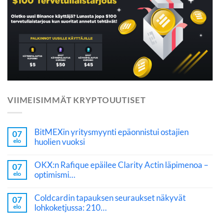
VIIMEISIMMÄT KRYPTOUUTISET
BitMEXin yritysmyynti epäonnistui ostajien
07
huolien vuoksi
elo
OKX:n Rafique epäilee Clarity Actin läpimenoa –
07
optimismi…
elo
Coldcardin tapauksen seuraukset näkyvät
07
lohkoketjussa: 210…
elo