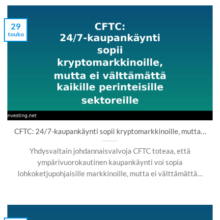
29
touko
CFTC: 24/7-kaupankäynti sopii kryptomarkkinoille, mutta…
Yhdysvaltain johdannaisvalvoja CFTC toteaa, että
ympärivuorokautinen kaupankäynti voi sopia
lohkoketjupohjaisille markkinoille, mutta ei välttämättä…