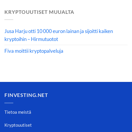
KRYPTOUUTISET MUUALTA
Jusa Harju otti 10 000 euron lainan ja sijoitti kaiken
kryptoihin – Hirmutuotot
Fiva moittii kryptopalveluja
FINVESTING.NET
Tietoa meistä
Kryptouutiset