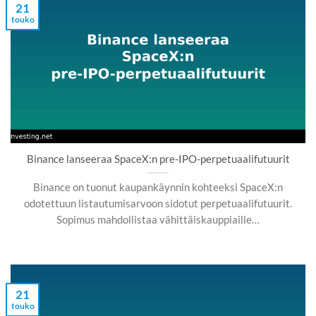
21
touko
Binance lanseeraa SpaceX:n pre-IPO-perpetuaalifutuurit
Binance on tuonut kaupankäynnin kohteeksi SpaceX:n
odotettuun listautumisarvoon sidotut perpetuaalifutuurit.
Sopimus mahdollistaa vähittäiskauppiaille…
21
touko