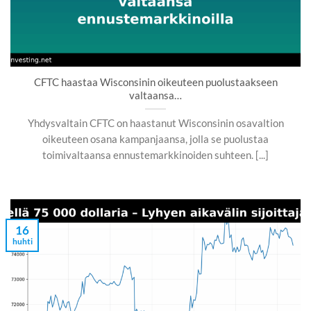
CFTC haastaa Wisconsinin oikeuteen puolustaakseen
valtaansa…
Yhdysvaltain CFTC on haastanut Wisconsinin osavaltion
oikeuteen osana kampanjaansa, jolla se puolustaa
toimivaltaansa ennustemarkkinoiden suhteen. [...]
16
huhti