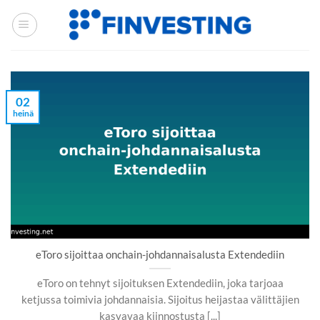
Siirry
sisältöön
02
heinä
eToro sijoittaa onchain-johdannaisalusta Extendediin
eToro on tehnyt sijoituksen Extendediin, joka tarjoaa
ketjussa toimivia johdannaisia. Sijoitus heijastaa välittäjien
kasvavaa kiinnostusta [...]