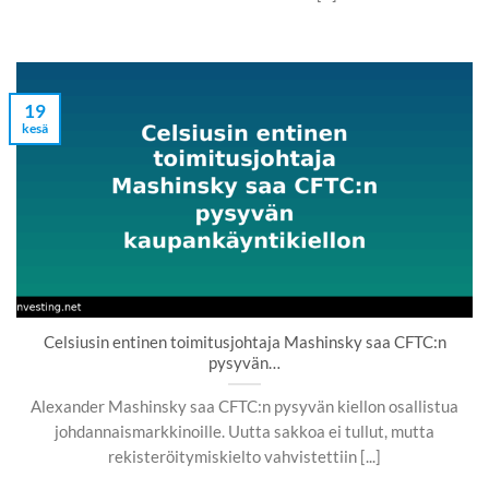
19
kesä
Celsiusin entinen toimitusjohtaja Mashinsky saa CFTC:n
pysyvän…
Alexander Mashinsky saa CFTC:n pysyvän kiellon osallistua
johdannaismarkkinoille. Uutta sakkoa ei tullut, mutta
rekisteröitymiskielto vahvistettiin [...]