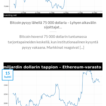
Bitcoin pysyy lähellä 75 000 dollaria – Lyhyen aikavälin
sijoittajat…
Bitcoin hoveroi 75 000 dollarin tuntumassa
tarjontapaineiden keskellä, kun institutionaalinen kysyntä
pysyy vakaana. Markkinat reagoivat [...]
15
huhti