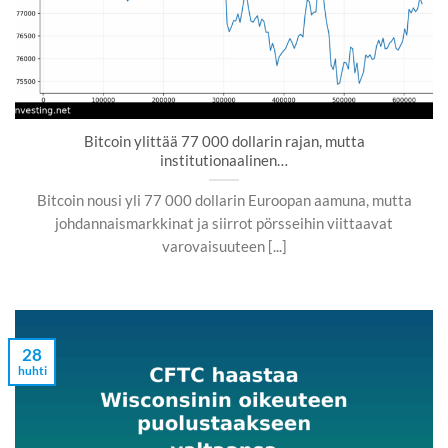
Bitcoin ylittää 77 000 dollarin rajan, mutta
institutionaalinen…
Bitcoin nousi yli 77 000 dollarin Euroopan aamuna, mutta
johdannaismarkkinat ja siirrot pörsseihin viittaavat
varovaisuuteen [...]
28
huhti