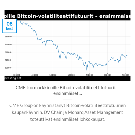
08
kesä
CME tuo markkinoille Bitcoin-volatiliteettifutuurit –
ensimmäiset…
CME Group on käynnistänyt Bitcoin-volatiliteettifutuurien
kaupankäynnin. DV Chain ja Monarq Asset Management
toteuttivat ensimmäiset lohkokaupat.