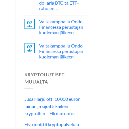
dollaria BTC:tä ETF-
rahojen…
Valtakamppailu Ondo
07
elo
Financessa perustajan
kuoleman jälkeen
Valtakamppailu Ondo
07
elo
Financessa perustajan
kuoleman jälkeen
KRYPTOUUTISET
MUUALTA
Jusa Harju otti 10 000 euron
lainan ja sijoitti kaiken
kryptoihin – Hirmutuotot
Fiva moittii kryptopalveluja