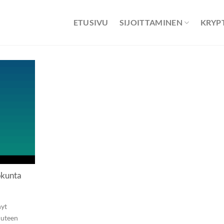
ETUSIVU
SIJOITTAMINEN
KRYP
okunta
nyt
uuteen