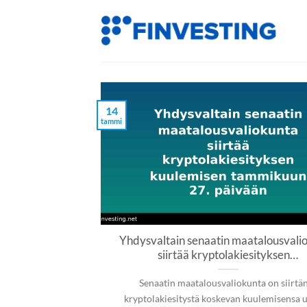
Siirry
sisältöön
14
tammi
Yhdysvaltain senaatin maatalousvali
siirtää kryptolakiesityksen…
Senaatin maatalousvaliokunta on siirtä
kryptolakiesitystä koskevan kuulemisensa 