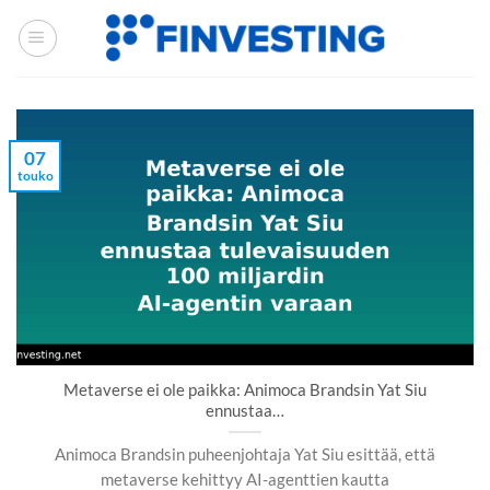
Siirry
sisältöön
07
touko
Metaverse ei ole paikka: Animoca Brandsin Yat Siu
ennustaa…
Animoca Brandsin puheenjohtaja Yat Siu esittää, että
metaverse kehittyy AI-agenttien kautta