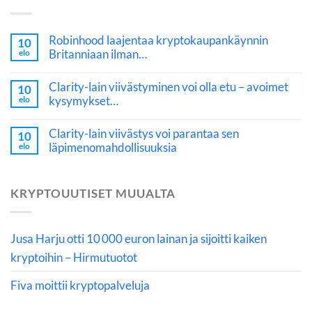
Robinhood laajentaa kryptokaupankäynnin
10
Britanniaan ilman…
elo
Clarity-lain viivästyminen voi olla etu – avoimet
10
kysymykset…
elo
Clarity-lain viivästys voi parantaa sen
10
läpimenomahdollisuuksia
elo
KRYPTOUUTISET MUUALTA
Jusa Harju otti 10 000 euron lainan ja sijoitti kaiken
kryptoihin – Hirmutuotot
Fiva moittii kryptopalveluja