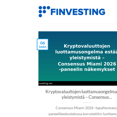
Siirry
sisältöön
06
touko
Kryptovaluuttojen luottamusongelma
yleistymistä – Consensus…
Consensus Miami 2026 -tapahtumass
paneelikeskustelussa korostettiin luottam