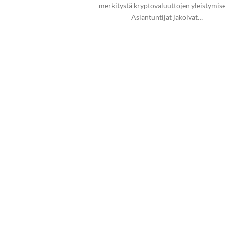
merkitystä kryptovaluuttojen yleistymise
Asiantuntijat jakoivat…