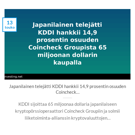
13
touko
Japanilainen telejätti KDDI hankkii 14,9 prosentin osuuden
Coincheck…
KDDI sijoittaa 65 miljoonaa dollaria japanilaiseen
kryptopörssioperaattori Coincheck Groupiin ja solmii
liiketoiminta-allianssin kryptovaluuttojen…