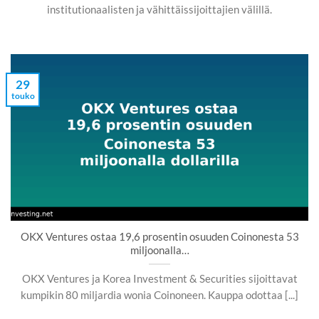
institutionaalisten ja vähittäissijoittajien välillä.
29
touko
OKX Ventures ostaa 19,6 prosentin osuuden Coinonesta 53
miljoonalla…
OKX Ventures ja Korea Investment & Securities sijoittavat
kumpikin 80 miljardia wonia Coinoneen. Kauppa odottaa [...]