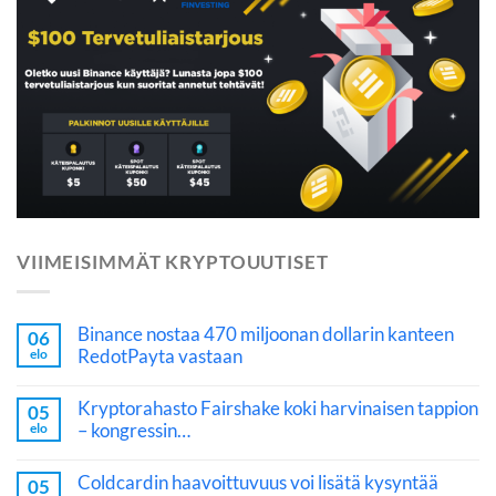
VIIMEISIMMÄT KRYPTOUUTISET
Binance nostaa 470 miljoonan dollarin kanteen
06
RedotPayta vastaan
elo
Kryptorahasto Fairshake koki harvinaisen tappion
05
– kongressin…
elo
Coldcardin haavoittuvuus voi lisätä kysyntää
05