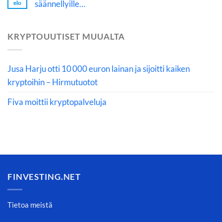
säännellyille…
elo
KRYPTOUUTISET MUUALTA
Jusa Harju otti 10 000 euron lainan ja sijoitti kaiken
kryptoihin – Hirmutuotot
Fiva moittii kryptopalveluja
FINVESTING.NET
Tietoa meistä