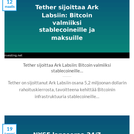
12
maalis
Tether sijoittaa Ark Labsiin: Bitcoin valmiiksi
stablecoineille…
Tether on sijoittanut Ark Labsiin osana 5,2 miljoonan dollarin
rahoituskierrosta, tavoitteena kehittää Bitcoinin
infrastruktuuria stablecoineille…
19
tammi