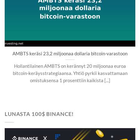
AMBTS keräsi 23,2 miljoonaa dollaria bitcoin-varastoon
Hollantilainen AMBTS on kerännyt 20 miljoonaa euroa
bitcoin-keräysstrategiaansa. Yhtiö pyrkii kasvattamaan
omistuksensa 1 prosenttiin kaikista [...]
LUNASTA 100$ BINANCE!