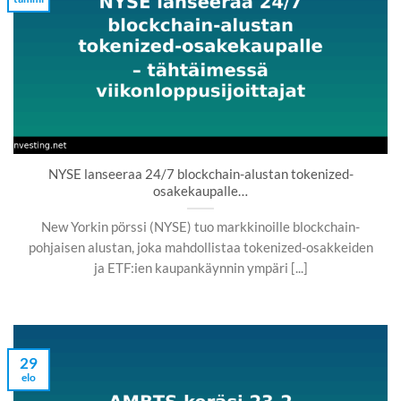
NYSE lanseeraa 24/7 blockchain-alustan tokenized-
osakekaupalle…
New Yorkin pörssi (NYSE) tuo markkinoille blockchain-
pohjaisen alustan, joka mahdollistaa tokenized-osakkeiden
ja ETF:ien kaupankäynnin ympäri [...]
29
elo