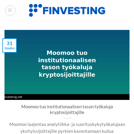
Siirry
sisältöön
31
touko
Moomoo tuo institutionaalisen tason työkaluja
kryptosijoittajille
Moomoo laajentaa analytiikka- ja suorituskykytyökalujaan
yksityissijoittajille pyrkien kaventamaan kuilua