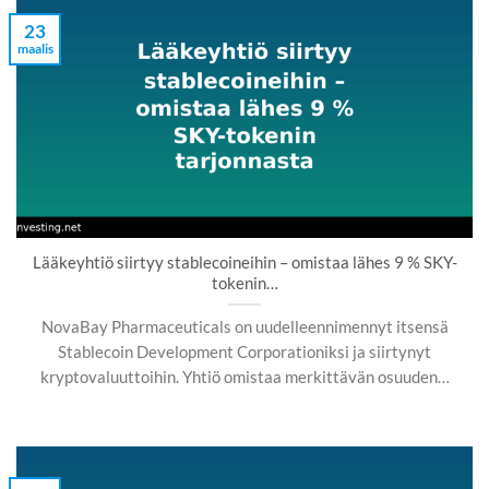
23
maalis
Lääkeyhtiö siirtyy stablecoineihin – omistaa lähes 9 % SKY-
tokenin…
NovaBay Pharmaceuticals on uudelleennimennyt itsensä
Stablecoin Development Corporationiksi ja siirtynyt
kryptovaluuttoihin. Yhtiö omistaa merkittävän osuuden…