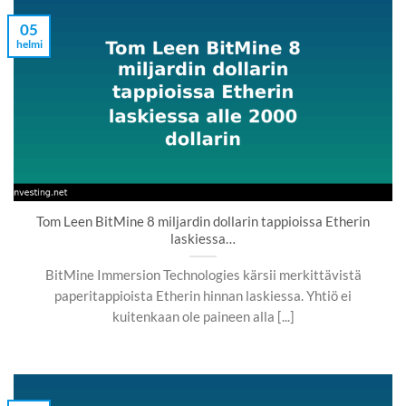
05
helmi
Tom Leen BitMine 8 miljardin dollarin tappioissa Etherin
laskiessa…
BitMine Immersion Technologies kärsii merkittävistä
paperitappioista Etherin hinnan laskiessa. Yhtiö ei
kuitenkaan ole paineen alla [...]