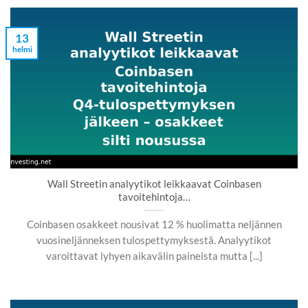
13
helmi
Wall Streetin analyytikot leikkaavat Coinbasen
tavoitehintoja…
Coinbasen osakkeet nousivat 12 % huolimatta neljännen
vuosineljänneksen tulospettymyksestä. Analyytikot
varoittavat lyhyen aikavälin paineista mutta [...]