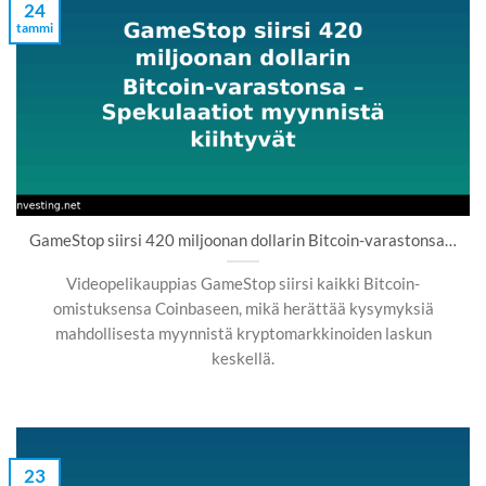
24
tammi
GameStop siirsi 420 miljoonan dollarin Bitcoin-varastonsa…
Videopelikauppias GameStop siirsi kaikki Bitcoin-
omistuksensa Coinbaseen, mikä herättää kysymyksiä
mahdollisesta myynnistä kryptomarkkinoiden laskun
keskellä.
23