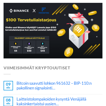
VIIMEISIMMÄT KRYPTOUUTISET
Bitcoin saavutti lohkon 961632 – BIP-110:n
09
pakollinen signalointi…
elo
Laitteistolompakoiden kysyntä Venäjällä
08
kaksinkertaistui uusien…
elo