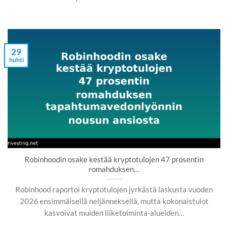
29
huhti
Robinhoodin osake kestää kryptotulojen 47 prosentin
romahduksen…
Robinhood raportoi kryptotulojen jyrkästä laskusta vuoden
2026 ensimmäisellä neljänneksellä, mutta kokonaistulot
kasvoivat muiden liiketoiminta-alueiden…