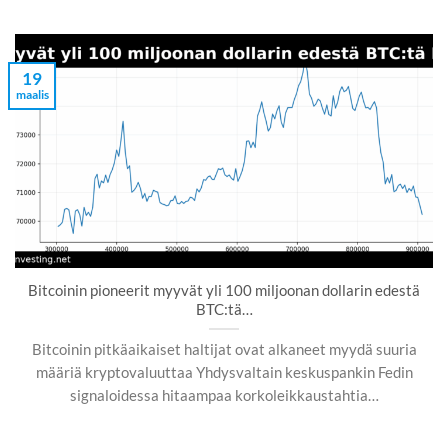
19
maalis
Bitcoinin pioneerit myyvät yli 100 miljoonan dollarin edestä
BTC:tä…
Bitcoinin pitkäaikaiset haltijat ovat alkaneet myydä suuria
määriä kryptovaluuttaa Yhdysvaltain keskuspankin Fedin
signaloidessa hitaampaa korkoleikkaustahtia…