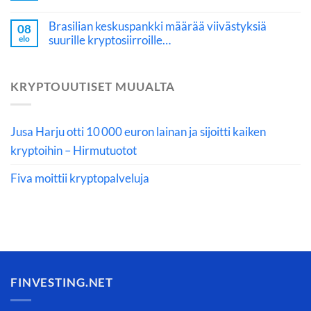
Brasilian keskuspankki määrää viivästyksiä
08
suurille kryptosiirroille…
elo
KRYPTOUUTISET MUUALTA
Jusa Harju otti 10 000 euron lainan ja sijoitti kaiken
kryptoihin – Hirmutuotot
Fiva moittii kryptopalveluja
FINVESTING.NET