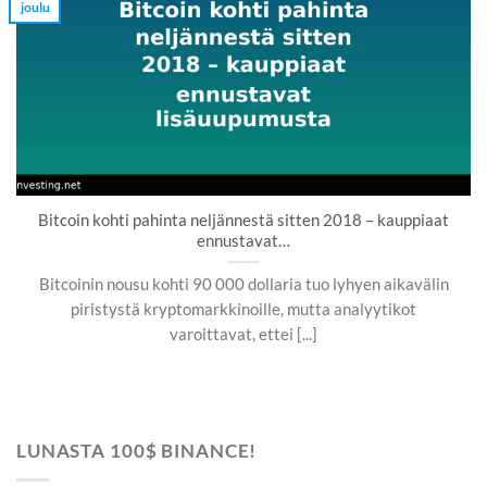
joulu
Bitcoin kohti pahinta neljännestä sitten 2018 – kauppiaat
ennustavat…
Bitcoinin nousu kohti 90 000 dollaria tuo lyhyen aikavälin
piristystä kryptomarkkinoille, mutta analyytikot
varoittavat, ettei [...]
LUNASTA 100$ BINANCE!