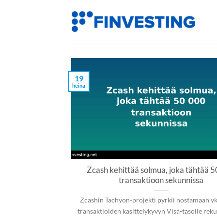
Siirry
sisältöön
19
heinä
Zcash kehittää solmua, joka tähtää 
transaktioon sekunnissa
Zcashin Tachyon-projekti pyrkii nostamaan yk
transaktioiden käsittelykyvyn Visa-tasolle reku