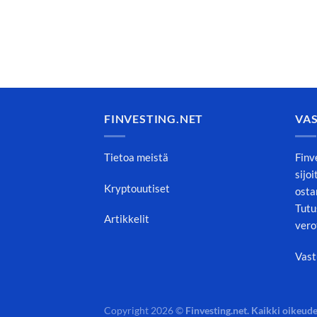
FINVESTING.NET
VA
Tietoa meistä
Finv
sijo
Kryptouutiset
osta
Tutu
Artikkelit
vero
Vast
Copyright 2026 ©
Finvesting.net. Kaikki oikeude