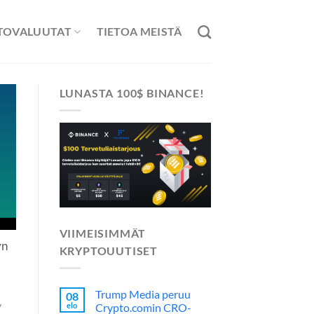
TOVALUUTAT
TIETOA MEISTÄ
LUNASTA 100$ BINANCE!
VIIMEISIMMÄT
yn
KRYPTOUUTISET
Trump Media peruu
08
y
elo
Crypto.comin CRO-