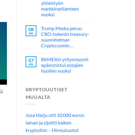
yhteistyön
markkinatilanteen
vuoksi
Trump Media peruu
08
elo
CRO-tokenin treasury-
suunnitelman
Crypto.comin…
BitMEXin yritysmyynti
07
elo
epäonnistui ostajien
huolien vuoksi
KRYPTOUUTISET
ii
MUUALTA
Jusa Harju otti 10 000 euron
lainan ja sijoitti kaiken
kryptoihin – Hirmutuotot