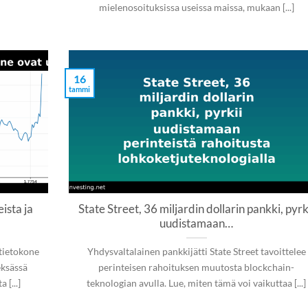
mielenosoituksissa useissa maissa, mukaan [...]
16
tammi
ista ja
State Street, 36 miljardin dollarin pankki, pyrk
uudistamaan…
itietokone
Yhdysvaltalainen pankkijätti State Street tavoittelee
eksässä
perinteisen rahoituksen muutosta blockchain-
 [...]
teknologian avulla. Lue, miten tämä voi vaikuttaa [...]