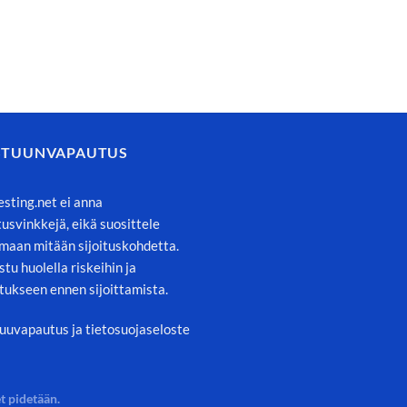
STUUNVAPAUTUS
esting.net ei anna
itusvinkkejä, eikä suosittele
maan mitään sijoituskohdetta.
stu huolella riskeihin ja
tukseen ennen sijoittamista.
uuvapautus ja tietosuojaseloste
t pidetään.