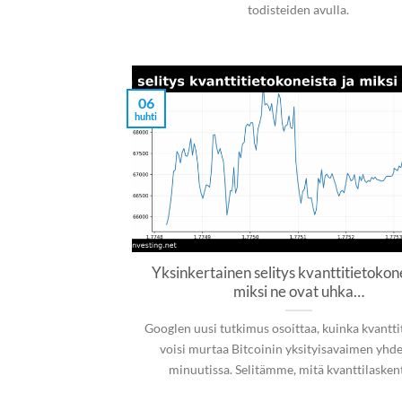
todisteiden avulla.
06
huhti
Yksinkertainen selitys kvanttitietokone
miksi ne ovat uhka…
Googlen uusi tutkimus osoittaa, kuinka kvantt
voisi murtaa Bitcoinin yksityisavaimen yhd
minuutissa. Selitämme, mitä kvanttilaskenta