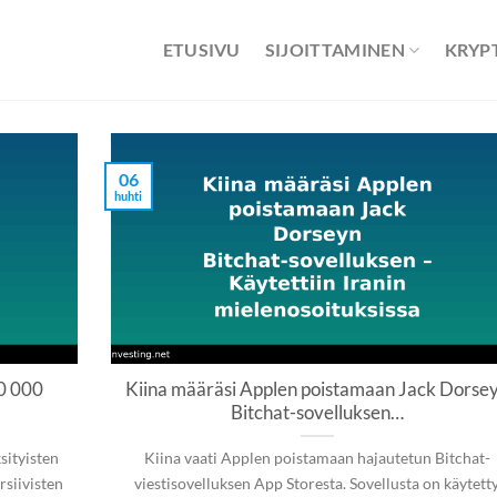
ETUSIVU
SIJOITTAMINEN
KRYP
06
huhti
50 000
Kiina määräsi Applen poistamaan Jack Dorse
Bitchat-sovelluksen…
sityisten
Kiina vaati Applen poistamaan hajautetun Bitchat-
rsiivisten
viestisovelluksen App Storesta. Sovellusta on käytett