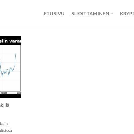
ETUSIVU
SIJOITTAMINEN
KRYP
killä
llaan
lisissä