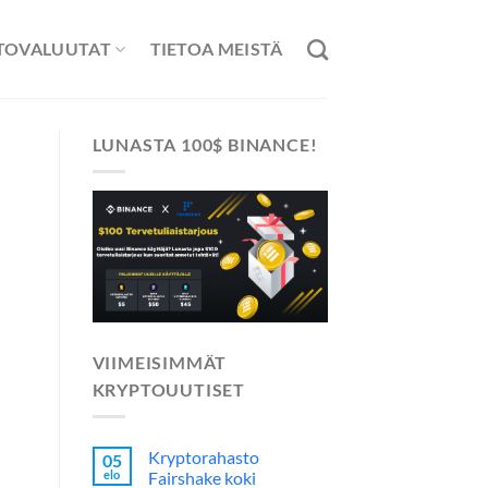
TOVALUUTAT
TIETOA MEISTÄ
LUNASTA 100$ BINANCE!
VIIMEISIMMÄT
KRYPTOUUTISET
Kryptorahasto
05
elo
Fairshake koki