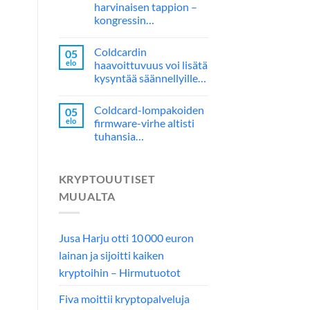
harvinaisen tappion –
kongressin…
Coldcardin
05
elo
haavoittuvuus voi lisätä
kysyntää säännellyille…
Coldcard-lompakoiden
05
elo
firmware-virhe altisti
tuhansia…
KRYPTOUUTISET
MUUALTA
Jusa Harju otti 10 000 euron
lainan ja sijoitti kaiken
kryptoihin – Hirmutuotot
Fiva moittii kryptopalveluja