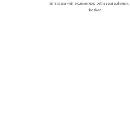
siirroissa viimekuisen exploitin seurauksena
koskee…