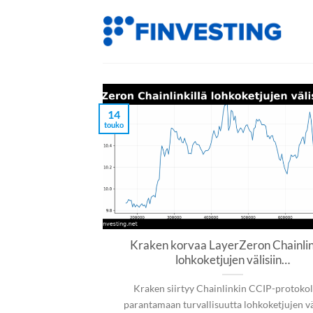
Siirry
sisältöön
14
touko
Kraken korvaa LayerZeron Chainlin
lohkoketjujen välisiin…
Kraken siirtyy Chainlinkin CCIP-protoko
parantamaan turvallisuutta lohkoketjujen vä