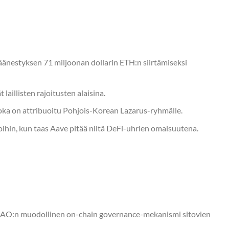
änestyksen 71 miljoonan dollarin ETH:n siirtämiseksi
laillisten rajoitusten alaisina.
 joka on attribuoitu Pohjois-Korean Lazarus-ryhmälle.
oihin, kun taas Aave pitää niitä DeFi-uhrien omaisuutena.
AO:n muodollinen on-chain governance-mekanismi sitovien