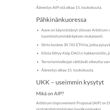
Äänestys AIP:stä alkaa 15. toukokuuta.
Pähkinänkuoressa
Aave on käynnistänyt sitovan Arbitrum-ä
tuomioistuinmääräyksen mukaisesti.
Siirto koskee 30 765 ETH:ta, jotka pysyvät 
Kiista liittyy Kelp DAO:n hakkerointiin,
Terrorismivelkojat väittävät oikeutta var
Äänestys alkaa 15. toukokuuta.
UKK – useimmin kysytyt
Mikä on AIP?
Arbitrum Improvement Proposal (AIP) on D
protokollatoimintojen hyväksymiseksi.