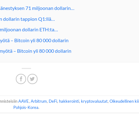
änestyksen 71 miljoonan dollarin…
 dollarin tappion Q1:llä…
1 miljoonan dollarin ETH:ta…
ötä – Bitcoin yli 80 000 dollarin
yötä – Bitcoin yli 80 000 dollarin
nnisteisiin
AAVE
,
Arbitrum
,
DeFi
,
hakkerointi
,
kryptovaluutat
,
Oikeudellinen ki
Pohjois-Korea
.