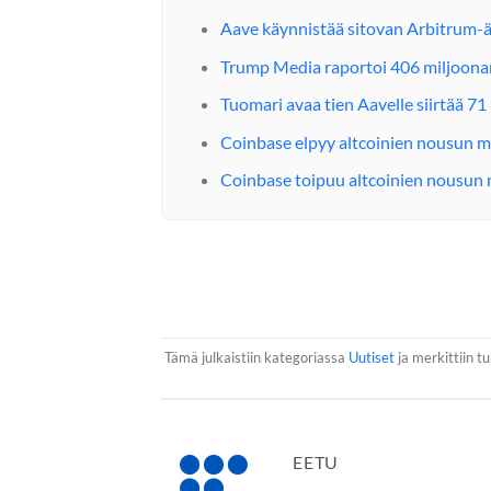
Aave käynnistää sitovan Arbitrum-ä
Trump Media raportoi 406 miljoonan
Tuomari avaa tien Aavelle siirtää 7
Coinbase elpyy altcoinien nousun my
Coinbase toipuu altcoinien nousun m
Tämä julkaistiin kategoriassa
Uutiset
ja merkittiin tu
EETU