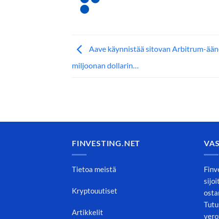
Aave käynnistää sitovan Arbitrum-ään
miljoonan dollarin…
FINVESTING.NET
VA
Tietoa meistä
Finv
sijo
Kryptouutiset
osta
Tutu
Artikkelit
vero