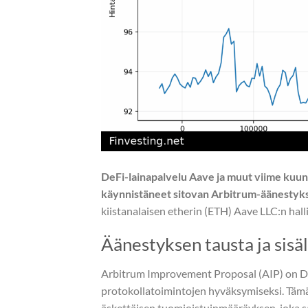
DeFi-lainapalvelu Aave ja muut viime kuu
käynnistäneet sitovan Arbitrum-äänestyk
kiistanalaisen etherin (ETH) Aave LLC:n ha
Äänestyksen tausta ja sisä
Arbitrum Improvement Proposal (AIP) on D
protokollatoimintojen hyväksymiseksi. Täm
äskettäisen tuomioistuinmääräyksen, joka s