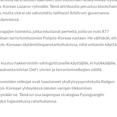
s-Korean Lazarus-ryhmälle. Tämä attribuutio perustuu blockchain
 mutta sitä ei ole vahvistettu laillisesti Arbitrum-governance-
käynneissä.
ajajien toimesta, jotka edustavat perheitä, joilla on noin 877
ain terrorismituomiot Pohjois-Koreaa vastaan. He väittävät, ett
ois-Koreaan täytäntöönpanotarkoituksissa, niitä voitaisiin käyttä
kuuluu hakkerointiin vahingoittuneille käyttäjille, ei hyökkääjille,
pauksesta kiistan DeFi-uhrien ja terrorismivelkojien välillä.
uomioiden velkojat ovat haastaneet yksityisyysprotokolla Railgun
jois-Koreaan yhteydessä olevien varojen liikkumisen
jäätymään ne. Tämä on osa laajempaa strategiaa Pyongyangiin
ksi hajautetussa rahoituksessa.