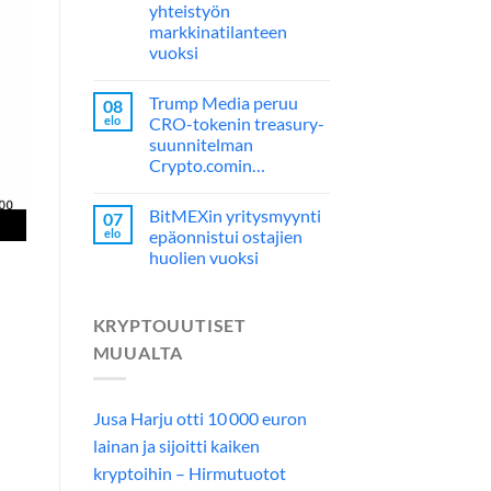
yhteistyön
markkinatilanteen
vuoksi
Trump Media peruu
08
elo
CRO-tokenin treasury-
suunnitelman
Crypto.comin…
BitMEXin yritysmyynti
07
elo
epäonnistui ostajien
huolien vuoksi
KRYPTOUUTISET
MUUALTA
Jusa Harju otti 10 000 euron
lainan ja sijoitti kaiken
kryptoihin – Hirmutuotot