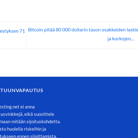
Bitcoin pitää 80 000 dollarin tason osakkeiden laski
estyksen 71
ja korkojen…
STUUNVAPAUTUS
esting.net ei anna
itusvinkkejä, eikä suosittele
maan mitään sijoituskohdetta.
stu huolella riskeihin ja
tukseen ennen sijoittamista.