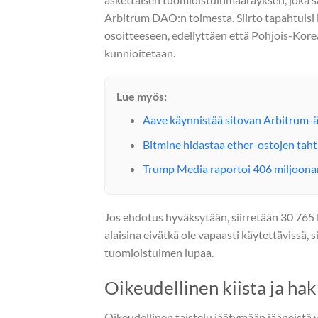
Arbitrum DAO:n toimesta. Siirto tapahtuis
osoitteeseen, edellyttäen että Pohjois-Kor
kunnioitetaan.
Lue myös:
Aave käynnistää sitovan Arbitrum-ä
Bitmine hidastaa ether-ostojen taht
Trump Media raportoi 406 miljoonan
Jos ehdotus hyväksytään, siirretään 30 765 E
alaisina eivätkä ole vapaasti käytettävissä,
tuomioistuimen lupaa.
Oikeudellinen kiista ja ha
Oikeudellinen taistelu jäätymään jääneistä v