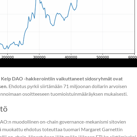
n Kelp DAO -hakkerointiin vaikuttaneet sidosryhmät ovat
sen.
Ehdotus pyrkii siirtämään 71 miljoonan dollarin arvoisen
llinnoimaan osoitteeseen tuomioistuinmääräyksen mukaisesti.
ltö
AO:n muodollinen on-chain governance-mekanismi sitovien
ä muokattu ehdotus toteuttaa tuomari Margaret Garnettin
allii on-chain-äänestyksen jäätymään jääneen ETH:n siirtämiseksi