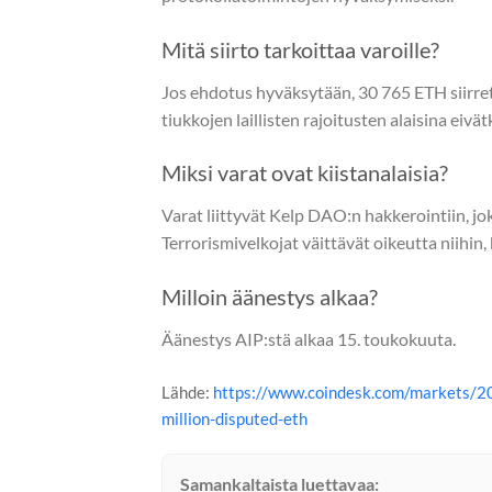
Mitä siirto tarkoittaa varoille?
Jos ehdotus hyväksytään, 30 765 ETH siirre
tiukkojen laillisten rajoitusten alaisina eivä
Miksi varat ovat kiistanalaisia?
Varat liittyvät Kelp DAO:n hakkerointiin, j
Terrorismivelkojat väittävät oikeutta niihin
Milloin äänestys alkaa?
Äänestys AIP:stä alkaa 15. toukokuuta.
Lähde:
https://www.coindesk.com/markets/2
million-disputed-eth
Samankaltaista luettavaa: