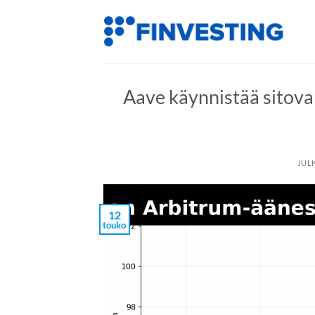
Siirry
sisältöön
Aave käynnistää sitov
JUL
12
touko