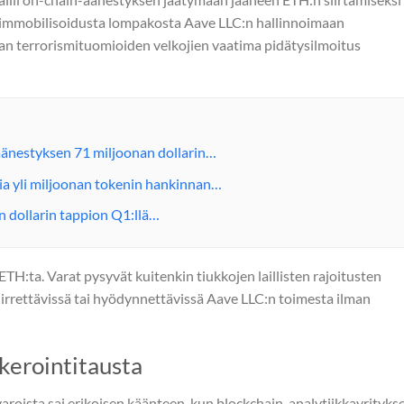
i immobilisoidusta lompakosta Aave LLC:n hallinnoimaan
ean terrorismituomioiden velkojien vaatima pidätysilmoitus
änestyksen 71 miljoonan dollarin…
ia yli miljoonan tokenin hankinnan…
 dollarin tappion Q1:llä…
TH:ta. Varat pysyvät kuitenkin tiukkojen laillisten rajoitusten
 siirrettävissä tai hyödynnettävissä Aave LLC:n toimesta ilman
kkerointitausta
aroista sai erikoisen käänteen, kun blockchain-analytiikkayrityks