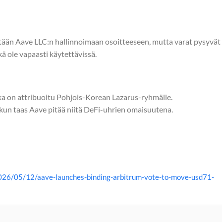
tään Aave LLC:n hallinnoimaan osoitteeseen, mutta varat pysyvät
tkä ole vapaasti käytettävissä.
oka on attribuoitu Pohjois-Korean Lazarus-ryhmälle.
, kun taas Aave pitää niitä DeFi-uhrien omaisuutena.
026/05/12/aave-launches-binding-arbitrum-vote-to-move-usd71-