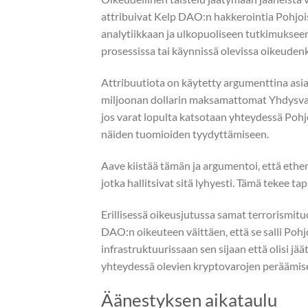
attribuivat Kelp DAO:n hakkerointia Pohjoi
analytiikkaan ja ulkopuoliseen tutkimukseen,
prosessissa tai käynnissä olevissa oikeuden
Attribuutiota on käytetty argumenttina asian
miljoonan dollarin maksamattomat Yhdysvalt
jos varat lopulta katsotaan yhteydessä Pohj
näiden tuomioiden tyydyttämiseen.
Aave kiistää tämän ja argumentoi, että ether 
jotka hallitsivat sitä lyhyesti. Tämä tekee ta
Erillisessä oikeusjutussa samat terrorismit
DAO:n oikeuteen väittäen, että se salli Poh
infrastruktuurissaan sen sijaan että olisi 
yhteydessä olevien kryptovarojen peräämise
Äänestyksen aikataulu