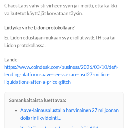
Chaos Labs vahvisti virheen syyn ja ilmoitti, että kaikki
vaikutetut käyttäjät korvataan täysin.
Liittyikö virhe Lidon protokollaan?
Ei, Lidon edustajan mukaan syy ei ollut wstETH:ssa tai
Lidon protokollassa.
Lähde:
https://www.coindesk.com/business/2026/03/10/defi-
lending-platform-aave-sees-a-rare-usd27-million-
liquidations-after-a-price-glitch
Samankaltaista luettavaa:
Aave-lainausalustalla harvinainen 27 miljoonan
dollarin likvidointi…