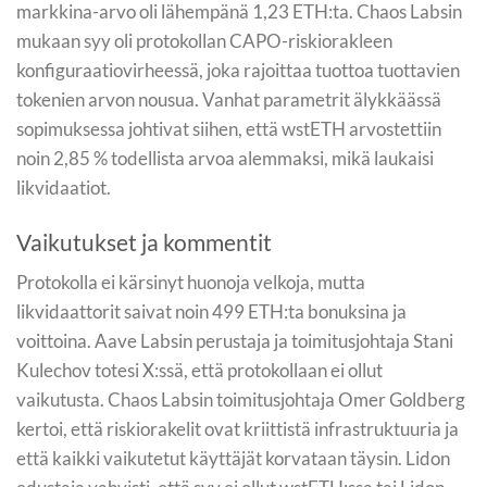
markkina-arvo oli lähempänä 1,23 ETH:ta. Chaos Labsin
mukaan syy oli protokollan CAPO-riskiorakleen
konfiguraatiovirheessä, joka rajoittaa tuottoa tuottavien
tokenien arvon nousua. Vanhat parametrit älykkäässä
sopimuksessa johtivat siihen, että wstETH arvostettiin
noin 2,85 % todellista arvoa alemmaksi, mikä laukaisi
likvidaatiot.
Vaikutukset ja kommentit
Protokolla ei kärsinyt huonoja velkoja, mutta
likvidaattorit saivat noin 499 ETH:ta bonuksina ja
voittoina. Aave Labsin perustaja ja toimitusjohtaja Stani
Kulechov totesi X:ssä, että protokollaan ei ollut
vaikutusta. Chaos Labsin toimitusjohtaja Omer Goldberg
kertoi, että riskiorakelit ovat kriittistä infrastruktuuria ja
että kaikki vaikutetut käyttäjät korvataan täysin. Lidon