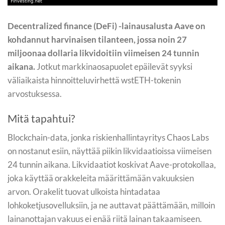
Decentralized finance (DeFi) -lainausalusta Aave on
kohdannut harvinaisen tilanteen, jossa noin 27
miljoonaa dollaria likvidoitiin viimeisen 24 tunnin
aikana.
Jotkut markkinaosapuolet epäilevät syyksi
väliaikaista hinnoitteluvirhettä wstETH-tokenin
arvostuksessa.
Mitä tapahtui?
Blockchain-data, jonka riskienhallintayritys Chaos Labs
on nostanut esiin, näyttää piikin likvidaatioissa viimeisen
24 tunnin aikana. Likvidaatiot koskivat Aave-protokollaa,
joka käyttää orakkeleita määrittämään vakuuksien
arvon. Orakelit tuovat ulkoista hintadataa
lohkoketjusovelluksiin, ja ne auttavat päättämään, milloin
lainanottajan vakuus ei enää riitä lainan takaamiseen.