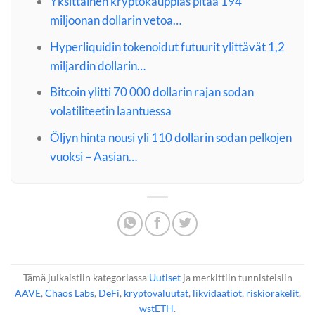
Yksittäinen kryptokauppias pitää 194
miljoonan dollarin vetoa…
Hyperliquidin tokenoidut futuurit ylittävät 1,2
miljardin dollarin…
Bitcoin ylitti 70 000 dollarin rajan sodan
volatiliteetin laantuessa
Öljyn hinta nousi yli 110 dollarin sodan pelkojen
vuoksi – Aasian…
Tämä julkaistiin kategoriassa
Uutiset
ja merkittiin tunnisteisiin
AAVE
,
Chaos Labs
,
DeFi
,
kryptovaluutat
,
likvidaatiot
,
riskiorakelit
,
wstETH
.