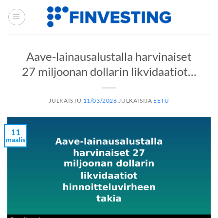
Siirry
sisältöön
Aave-lainausalustalla harvinaiset
27 miljoonan dollarin likvidaatiot…
JULKAISTU
11/03/2026
JULKAISIJA
EETU
11
maalis