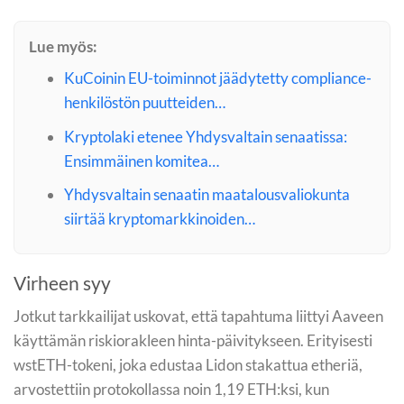
Lue myös:
KuCoinin EU-toiminnot jäädytetty compliance-
henkilöstön puutteiden…
Kryptolaki etenee Yhdysvaltain senaatissa:
Ensimmäinen komitea…
Yhdysvaltain senaatin maatalousvaliokunta
siirtää kryptomarkkinoiden…
Virheen syy
Jotkut tarkkailijat uskovat, että tapahtuma liittyi Aaveen
käyttämän riskiorakleen hinta-päivitykseen. Erityisesti
wstETH-tokeni, joka edustaa Lidon stakattua etheriä,
arvostettiin protokollassa noin 1,19 ETH:ksi, kun