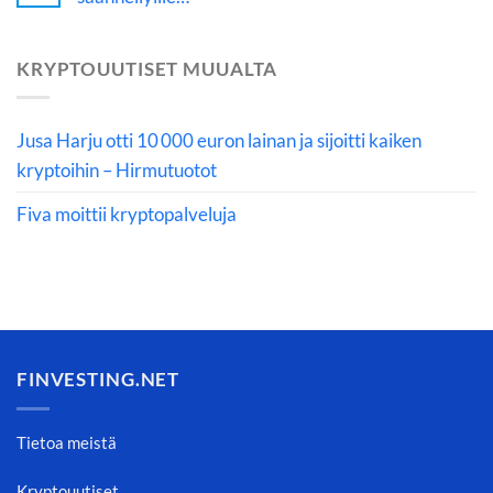
KRYPTOUUTISET MUUALTA
Jusa Harju otti 10 000 euron lainan ja sijoitti kaiken
kryptoihin – Hirmutuotot
Fiva moittii kryptopalveluja
FINVESTING.NET
Tietoa meistä
Kryptouutiset