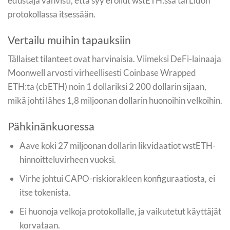
edustaja vahvisti, että syy ei ollut wstETH:ssa tai Lidon
protokollassa itsessään.
Vertailu muihin tapauksiin
Tällaiset tilanteet ovat harvinaisia. Viimeksi DeFi-lainaaja
Moonwell arvosti virheellisesti Coinbase Wrapped
ETH:ta (cbETH) noin 1 dollariksi 2 200 dollarin sijaan,
mikä johti lähes 1,8 miljoonan dollarin huonoihin velkoihin.
Pähkinänkuoressa
Aave koki 27 miljoonan dollarin likvidaatiot wstETH-
hinnoitteluvirheen vuoksi.
Virhe johtui CAPO-riskiorakleen konfiguraatiosta, ei
itse tokenista.
Ei huonoja velkoja protokollalle, ja vaikutetut käyttäjät
korvataan.