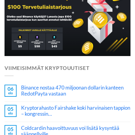
VIIMEISIMMÄT KRYPTOUUTISET
Binance nostaa 470 miljoonan dollarin kanteen
06
RedotPayta vastaan
elo
Kryptorahasto Fairshake koki harvinaisen tappion
05
– kongressin…
elo
Coldcardin haavoittuvuus voi lisätä kysyntää
05
säännellyille…
elo