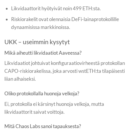
Likvidaattorit hyötyivät noin 499 ETH:sta.
Riskiorakelit ovat olennaisia DeFi-lainaprotokollille
dynaamisissa markkinoissa.
UKK – useimmin kysytyt
Mikä aiheutti likvidaatiot Aaveessa?
Likvidaatiot johtuivat konfiguraatiovirheestä protokollan
CAPO-riskiorakelissa, joka arvosti wstETH:ta tilapäisesti
liian alhaiseksi.
Oliko protokollalla huonoja velkoja?
Ei, protokolla ei kärsinyt huonoja velkoja, mutta
likvidaattorit saivat voittoja.
Mitä Chaos Labs sanoi tapauksesta?