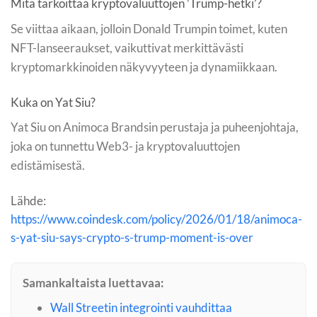
Mitä tarkoittaa kryptovaluuttojen ’Trump-hetki’?
Se viittaa aikaan, jolloin Donald Trumpin toimet, kuten
NFT-lanseeraukset, vaikuttivat merkittävästi
kryptomarkkinoiden näkyvyyteen ja dynamiikkaan.
Kuka on Yat Siu?
Yat Siu on Animoca Brandsin perustaja ja puheenjohtaja,
joka on tunnettu Web3- ja kryptovaluuttojen
edistämisestä.
Lähde:
https://www.coindesk.com/policy/2026/01/18/animoca-
s-yat-siu-says-crypto-s-trump-moment-is-over
Samankaltaista luettavaa:
Wall Streetin integrointi vauhdittaa