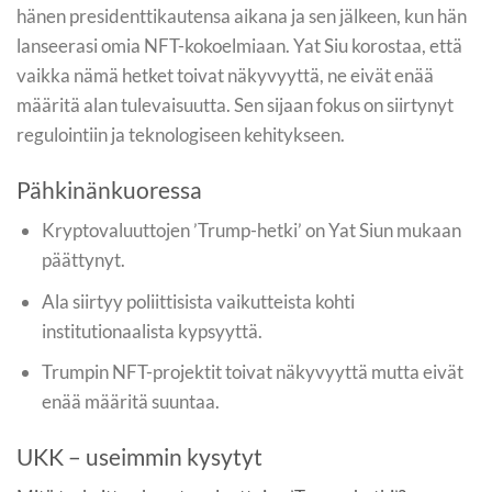
hänen presidenttikautensa aikana ja sen jälkeen, kun hän
lanseerasi omia NFT-kokoelmiaan. Yat Siu korostaa, että
vaikka nämä hetket toivat näkyvyyttä, ne eivät enää
määritä alan tulevaisuutta. Sen sijaan fokus on siirtynyt
regulointiin ja teknologiseen kehitykseen.
Pähkinänkuoressa
Kryptovaluuttojen ’Trump-hetki’ on Yat Siun mukaan
päättynyt.
Ala siirtyy poliittisista vaikutteista kohti
institutionaalista kypsyyttä.
Trumpin NFT-projektit toivat näkyvyyttä mutta eivät
enää määritä suuntaa.
UKK – useimmin kysytyt