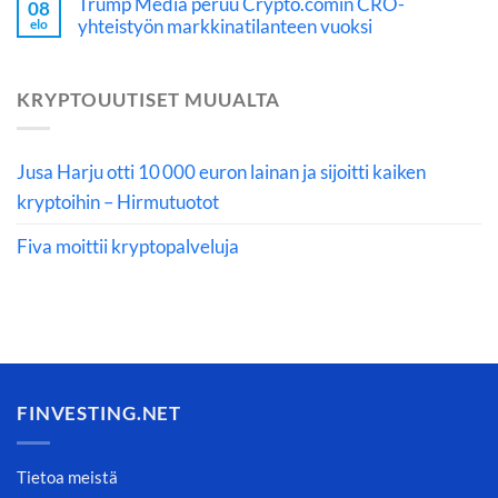
Trump Media peruu Crypto.comin CRO-
08
yhteistyön markkinatilanteen vuoksi
elo
KRYPTOUUTISET MUUALTA
Jusa Harju otti 10 000 euron lainan ja sijoitti kaiken
kryptoihin – Hirmutuotot
Fiva moittii kryptopalveluja
FINVESTING.NET
Tietoa meistä