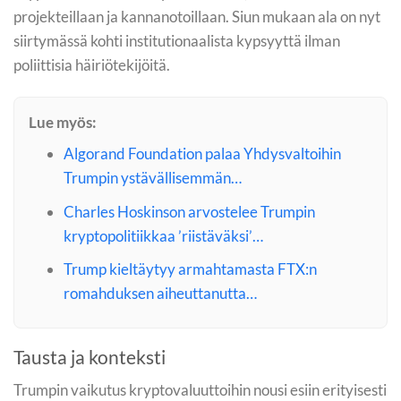
projekteillaan ja kannanotoillaan. Siun mukaan ala on nyt
siirtymässä kohti institutionaalista kypsyyttä ilman
poliittisia häiriötekijöitä.
Lue myös:
Algorand Foundation palaa Yhdysvaltoihin
Trumpin ystävällisemmän…
Charles Hoskinson arvostelee Trumpin
kryptopolitiikkaa ’riistäväksi’…
Trump kieltäytyy armahtamasta FTX:n
romahduksen aiheuttanutta…
Tausta ja konteksti
Trumpin vaikutus kryptovaluuttoihin nousi esiin erityisesti