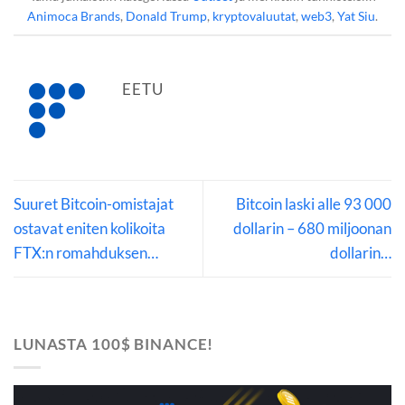
Animoca Brands
,
Donald Trump
,
kryptovaluutat
,
web3
,
Yat Siu
.
EETU
Suuret Bitcoin-omistajat
Bitcoin laski alle 93 000
ostavat eniten kolikoita
dollarin – 680 miljoonan
FTX:n romahduksen…
dollarin…
LUNASTA 100$ BINANCE!