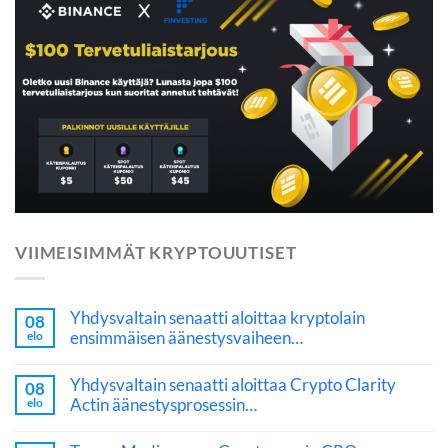
VIIMEISIMMÄT KRYPTOUUTISET
Yhdysvaltain senaatti aloittaa kryptolain
08
ensimmäisen äänestysvaiheen…
elo
Yhdysvaltain senaatti aloittaa Crypto Clarity
08
Actin äänestysprosessin…
elo