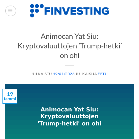
Siirry
sisältöön
Animocan Yat Siu:
Kryptovaluuttojen ’Trump-hetki’
on ohi
JULKAISTU
19/01/2026
JULKAISIJA
EETU
19
tammi