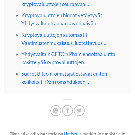
kryptovaluuttojen seuraavaa…
Kryptovaluuttojen hinnat vetäytyvät
Yhdysvaltain kaupankäyntipäivän…
Kryptovaluuttojen automaatit:
Vaatimustenmukaisuus, luotettavuus…
Yhdysvaltain CFTC:n Pham ehdottaa uutta
käsittelyä kryptovaluuttojen…
Suuret Bitcoin-omistajat ostavat eniten
kolikoita FTX:n romahduksen…
Tämä julkaistiin kategoriassa
Uutiset
ja merkittiin tunnisteisiin