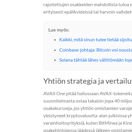
rajoitettujen osakkeiden mahdollista tuloa m
erityisesti epälikvideissä tai harvoin vaihde
Lue myös:
Kaikki, mitä sinun tulee tietää sijoit
Coinbase-johtaja: Bitcoin voi noust
Solana tähtää lähes välittömään lop
Yhtiön strategia ja vertailu
AVAX One pitää hallussaan AVAX-tokeneita j
suunnitelmasta ostaa takaisin jopa 40 milj
osakekursseja, jos yhtiön omistamien varoje
yleistyneet kryptovaluutta-alan julkisissa y
varainhoitoyrityksiä, kuten BitMinea ja Kin
osakehintojensa jäädessä jälkeen omistamie