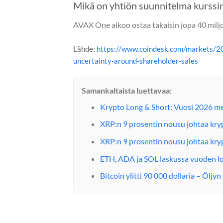
Mikä on yhtiön suunnitelma kurssi
AVAX One aikoo ostaa takaisin jopa 40 milj
Lähde:
https://www.coindesk.com/markets/2
uncertainty-around-shareholder-sales
Samankaltaista luettavaa:
Krypto Long & Short: Vuosi 2026 m
XRP:n 9 prosentin nousu johtaa kry
XRP:n 9 prosentin nousu johtaa kry
ETH, ADA ja SOL laskussa vuoden l
Bitcoin ylitti 90 000 dollaria – Ölj