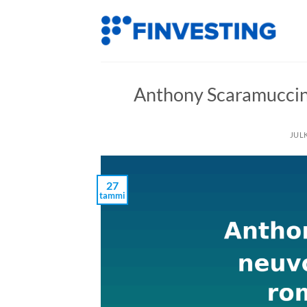
Siirry
sisältöön
Anthony Scaramucci
JUL
27
tammi