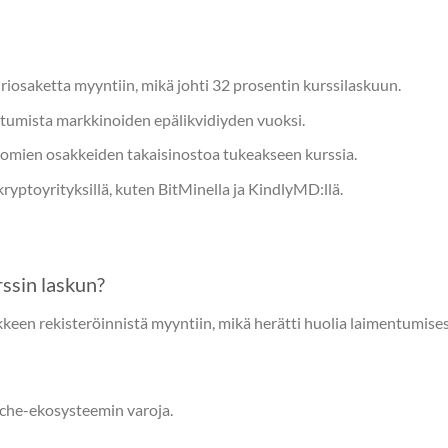
riosaketta myyntiin, mikä johti 32 prosentin kurssilaskuun.
ntumista markkinoiden epälikvidiyden vuoksi.
 omien osakkeiden takaisinostoa tukeakseen kurssia.
ryptoyrityksillä, kuten BitMinella ja KindlyMD:llä.
ssin laskun?
kkeen rekisteröinnistä myyntiin, mikä herätti huolia laimentumises
nche-ekosysteemin varoja.