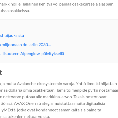
arkkinoille. Tällainen kehitys voi painaa osakekursseja alaspäin,
tuissa osakkeissa.
ushuijauksista
a miljoonaan dollariin 2030…
ullisuuteen Alpenglow-päivityksellä
t
a muita Avalanche-ekosysteemin varoja. Yhtiö ilmoitti hiljattain
oonaa dollaria omia osakkeitaan. Tämä toimenpide pyrkii nostamaa
n nettoarvo putoaa alle markkina-arvon. Takaisinostot ovat
htiöissä. AVAX Onen strategia muistuttaa muita digitaalisia
dlyMD:tä, jotka ovat kohdanneet samankaltaisia paineita
nsa tokenien nettoarvoista.