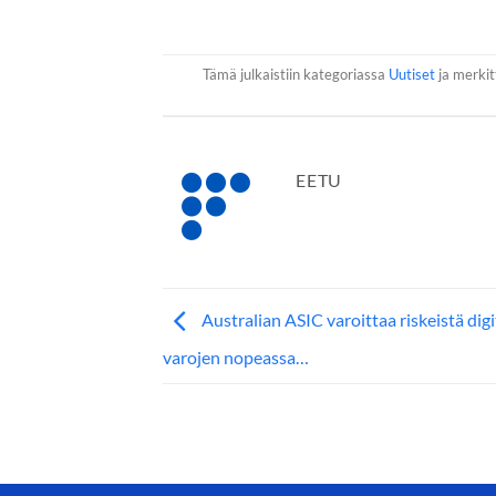
Tämä julkaistiin kategoriassa
Uutiset
ja merkitt
EETU
Australian ASIC varoittaa riskeistä digi
varojen nopeassa…