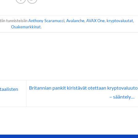
iin tunnisteisiin
Anthony Scaramucci
,
Avalanche
,
AVAX One
,
kryptovaluutat
,
Osakemarkkinat
.
Britannian pankit kiristävät otettaan kryptovaluuto
taalisten
– sääntely…