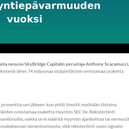
 jota neuvoo SkyBridge Capitalin perustaja Anthony Scaramucci
kisteröi lähes 74 miljoonaa sisäpiiriläisten omistamaa osaketta
t
prosenttia sen jälkeen, kun yhtiö ilmoitti myöhään tiistaina
iläisten omistamaa osaketta myyntiin SEC:lle. Rekisteröinti
markkinoilla, vaikka se ei määritä myynnin ajankohtaa tai varmuutt
 osakekannan laimentumisesta, sillä rekisteröinti usein signaloi