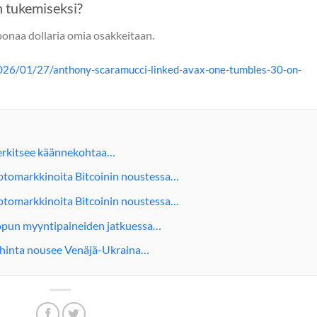
n tukemiseksi?
oonaa dollaria omia osakkeitaan.
026/01/27/anthony-scaramucci-linked-avax-one-tumbles-30-on-
erkitsee käännekohtaa…
ptomarkkinoita Bitcoinin noustessa…
ptomarkkinoita Bitcoinin noustessa…
opun myyntipaineiden jatkuessa…
yn hinta nousee Venäjä-Ukraina…