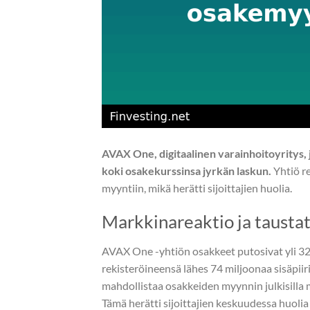
AVAX One, digitaalinen varainhoitoyritys,
koki osakekurssinsa jyrkän laskun.
Yhtiö re
myyntiin, mikä herätti sijoittajien huolia.
Markkinareaktio ja tausta
AVAX One -yhtiön osakkeet putosivat yli 32 
rekisteröineensä lähes 74 miljoonaa sisäpiir
mahdollistaa osakkeiden myynnin julkisilla 
Tämä herätti sijoittajien keskuudessa huolia