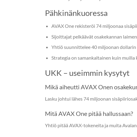
Pähkinänkuoressa
AVAX One rekisteröi 74 miljoonaa sisäpii
Sijoittajat pelkäävät osakekannan laime
Yhtiö suunnittelee 40 miljoonan dollarin
Strategia on samankaltainen kuin muilla k
UKK – useimmin kysytyt
Mikä aiheutti AVAX Onen osakekur
Lasku johtui lähes 74 miljoonan sisäpiiriosa
Mitä AVAX One pitää hallussaan?
Yhtiö pitää AVAX-tokeneita ja muita Avala