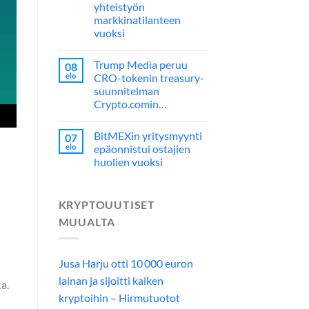
yhteistyön
markkinatilanteen
vuoksi
Trump Media peruu
08
elo
CRO-tokenin treasury-
suunnitelman
Crypto.comin…
BitMEXin yritysmyynti
07
elo
epäonnistui ostajien
,
huolien vuoksi
KRYPTOUUTISET
MUUALTA
Jusa Harju otti 10 000 euron
lainan ja sijoitti kaiken
a.
kryptoihin – Hirmutuotot