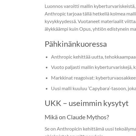
Luonnos varoitti mallin kyberturvariskeistä
Anthropic tarjoaa tällä hetkellä kolmea mall
kyvykkyydessä. Vuotaneet materiaalit viittaa
älykkäämpi kuin Opus, yhtiön edistynein mal
Pähkinänkuoressa
Anthropic kehittää uutta, tehokkaampaa
Vuoto paljasti mallin kyberturvariskejä,
Markkinat reagoivat: kyberturvaosakkeet 
Uusi malli kuuluu ’Capybara’-tasoon, joka
UKK – useimmin kysytyt
Mikä on Claude Mythos?
Se on Anthropicin kehittämä uusi tekoälymal