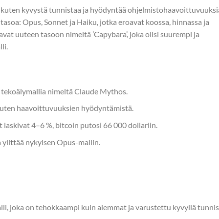
, kuten kyvystä tunnistaa ja hyödyntää ohjelmistohaavoittuvuuksi
itasoa: Opus, Sonnet ja Haiku, jotka eroavat koossa, hinnassa ja
vat uuteen tasoon nimeltä ’Capybara’, joka olisi suurempi ja
li.
 tekoälymallia nimeltä Claude Mythos.
 kuten haavoittuvuuksien hyödyntämistä.
laskivat 4–6 %, bitcoin putosi 66 000 dollariin.
 ylittää nykyisen Opus-mallin.
li, joka on tehokkaampi kuin aiemmat ja varustettu kyvyllä tunni