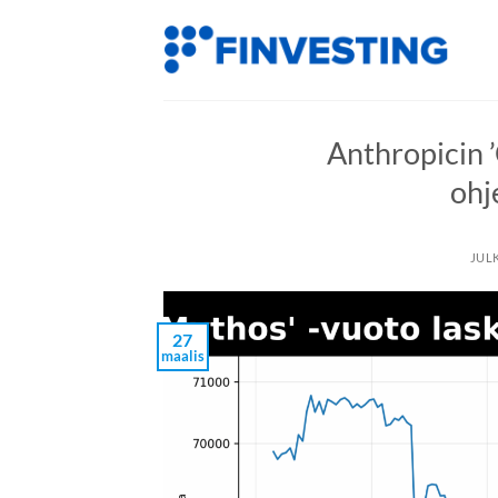
Siirry
sisältöön
Anthropicin 
ohj
JUL
27
maalis