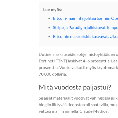
Lue myös:
Bitcoin-maininta johtaa banniin Op
Stripe ja Paradigm julkistavat Temp
Bitcoinin makroriskit kasvavat: Uk
Uutinen laski useiden ohjelmistoyhtiöiden
Fortinet (FTNT) laskivat 4–6 prosenttia. La
prosenttia. Vuoto vaikutti myös kryptomarkk
70 000 dollaria.
Mitä vuodosta paljastui?
Sisäiset materiaalit vuotivat vahingossa jul
blogiin liittyvää tiedostoa oli saatavilla, mu
viittasi malliin nimellä ’Claude Mythos’.