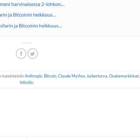
ilmeni harvinaisessa 2-lohkon…
arin ja Bitcoinin heikkous…
llarin ja Bitcoinin heikkous…
n tunnisteisiin
Anthropic
,
Bitcoin
,
Claude Mythos
,
kyberturva
,
Osakemarkkinat
tekoäly
.