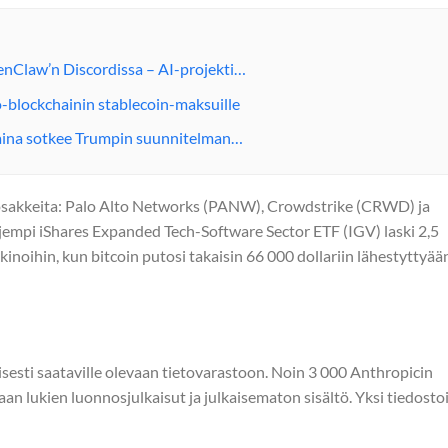
enClaw’n Discordissa – AI-projekti…
o-blockchainin stablecoin-maksuille
raina sotkee Trumpin suunnitelman…
 osakkeita: Palo Alto Networks (PANW), Crowdstrike (CRWD) ja
ajempi iShares Expanded Tech-Software Sector ETF (IGV) laski 2,5
inoihin, kun bitcoin putosi takaisin 66 000 dollariin lähestyttyää
kisesti saataville olevaan tietovarastoon. Noin 3 000 Anthropicin
kaan lukien luonnosjulkaisut ja julkaisematon sisältö. Yksi tiedosto