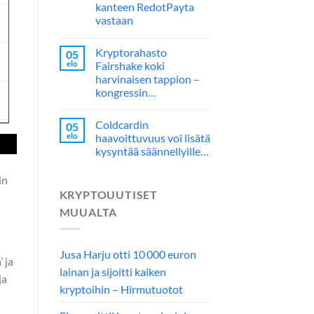
kanteen RedotPayta
vastaan
Kryptorahasto
05
elo
Fairshake koki
harvinaisen tappion –
kongressin…
Coldcardin
05
elo
haavoittuvuus voi lisätä
kysyntää säännellyille…
in
KRYPTOUUTISET
MUUALTA
Jusa Harju otti 10 000 euron
 ja
lainan ja sijoitti kaiken
ja
kryptoihin – Hirmutuotot