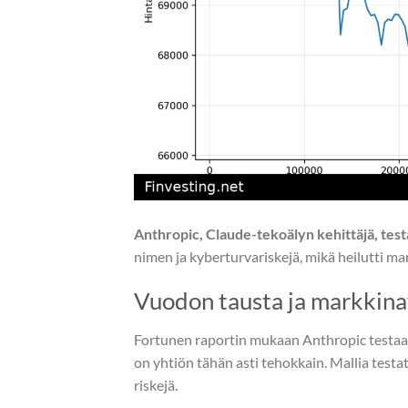
Anthropic, Claude-tekoälyn kehittäjä, test
nimen ja kyberturvariskejä, mikä heilutti ma
Vuodon tausta ja markkin
Fortunen raportin mukaan Anthropic testaa u
on yhtiön tähän asti tehokkain. Mallia testa
riskejä.