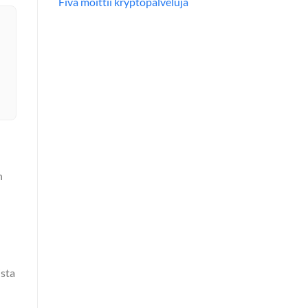
Fiva moittii kryptopalveluja
n
ista