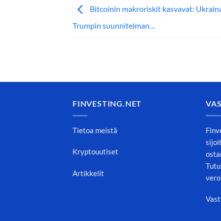
Bitcoinin makroriskit kasvavat: Ukrain
Trumpin suunnitelman…
FINVESTING.NET
VA
Tietoa meistä
Finv
sijo
Kryptouutiset
osta
Tutu
Artikkelit
vero
Vast