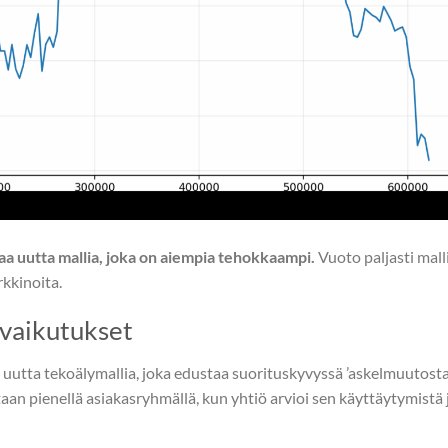
aa uutta mallia, joka on aiempia tehokkaampi.
Vuoto paljasti mall
rkkinoita.
avaikutukset
utta tekoälymallia, joka edustaa suorituskyvyssä ’askelmuutosta’
taan pienellä asiakasryhmällä, kun yhtiö arvioi sen käyttäytymistä 