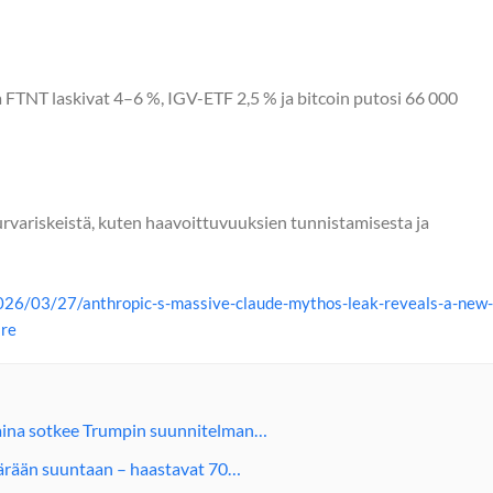
NT laskivat 4–6 %, IGV-ETF 2,5 % ja bitcoin putosi 66 000
rvariskeistä, kuten haavoittuvuuksien tunnistamisesta ja
26/03/27/anthropic-s-massive-claude-mythos-leak-reveals-a-new-
are
raina sotkee Trumpin suunnitelman…
äärään suuntaan – haastavat 70…