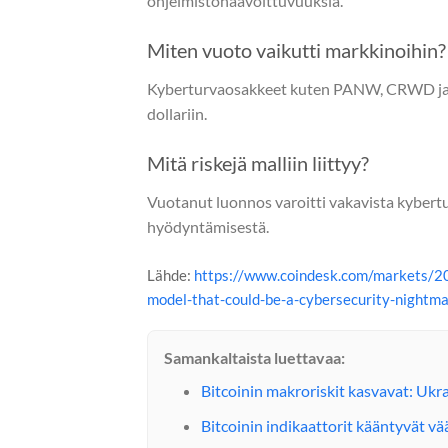
ohjelmistohaavoittuvuuksia.
Miten vuoto vaikutti markkinoihin?
Kyberturvaosakkeet kuten PANW, CRWD ja FT
dollariin.
Mitä riskejä malliin liittyy?
Vuotanut luonnos varoitti vakavista kybertu
hyödyntämisestä.
Lähde:
https://www.coindesk.com/markets/20
model-that-could-be-a-cybersecurity-nightm
Samankaltaista luettavaa:
Bitcoinin makroriskit kasvavat: Uk
Bitcoinin indikaattorit kääntyvät v