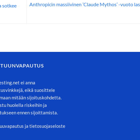
Anthropicin massiivinen ’Claude Mythos’ -vuoto la
a sotkee
STUUNVAPAUTUS
esting.net ei anna
itusvinkkejä, eikä suosittele
maan mitään sijoituskohdetta.
stu huolella riskeihin ja
tukseen ennen sijoittamista.
uuvapautus ja tietosuojaseloste