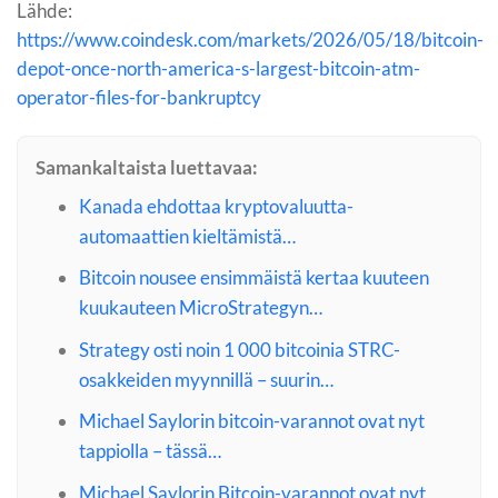
Lähde:
https://www.coindesk.com/markets/2026/05/18/bitcoin-
depot-once-north-america-s-largest-bitcoin-atm-
operator-files-for-bankruptcy
Samankaltaista luettavaa:
Kanada ehdottaa kryptovaluutta-
automaattien kieltämistä…
Bitcoin nousee ensimmäistä kertaa kuuteen
kuukauteen MicroStrategyn…
Strategy osti noin 1 000 bitcoinia STRC-
osakkeiden myynnillä – suurin…
Michael Saylorin bitcoin-varannot ovat nyt
tappiolla – tässä…
Michael Saylorin Bitcoin-varannot ovat nyt