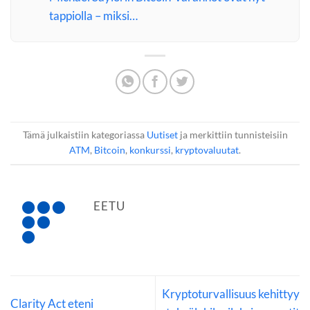
tappiolla – miksi…
Tämä julkaistiin kategoriassa
Uutiset
ja merkittiin tunnisteisiin
ATM
,
Bitcoin
,
konkurssi
,
kryptovaluutat
.
EETU
Kryptoturvallisuus kehittyy
Clarity Act eteni