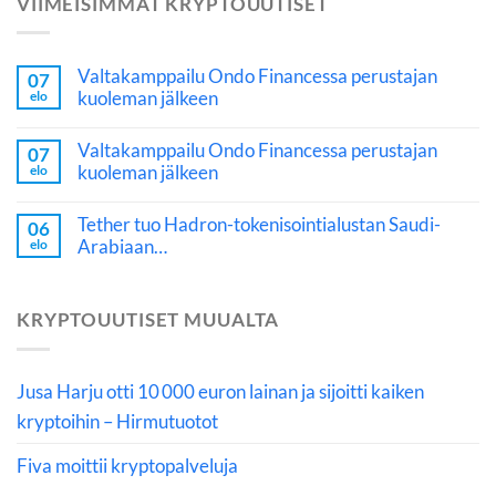
VIIMEISIMMÄT KRYPTOUUTISET
Valtakamppailu Ondo Financessa perustajan
07
kuoleman jälkeen
elo
Valtakamppailu Ondo Financessa perustajan
07
kuoleman jälkeen
elo
Tether tuo Hadron-tokenisointialustan Saudi-
06
Arabiaan…
elo
KRYPTOUUTISET MUUALTA
Jusa Harju otti 10 000 euron lainan ja sijoitti kaiken
kryptoihin – Hirmutuotot
Fiva moittii kryptopalveluja