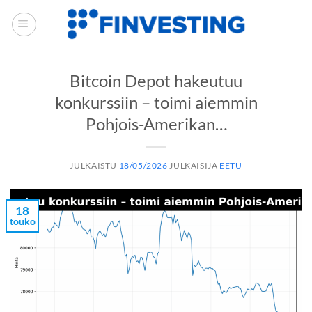
Siirry
sisältöön
Bitcoin Depot hakeutuu
konkurssiin – toimi aiemmin
Pohjois-Amerikan…
JULKAISTU
18/05/2026
JULKAISIJA
EETU
18
touko