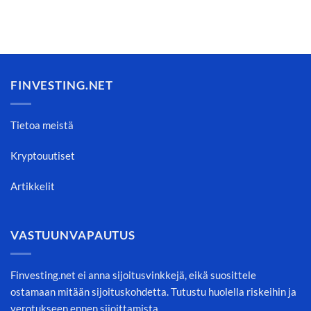
FINVESTING.NET
Tietoa meistä
Kryptouutiset
Artikkelit
VASTUUNVAPAUTUS
Finvesting.net ei anna sijoitusvinkkejä, eikä suosittele
ostamaan mitään sijoituskohdetta. Tutustu huolella riskeihin ja
verotukseen ennen sijoittamista.