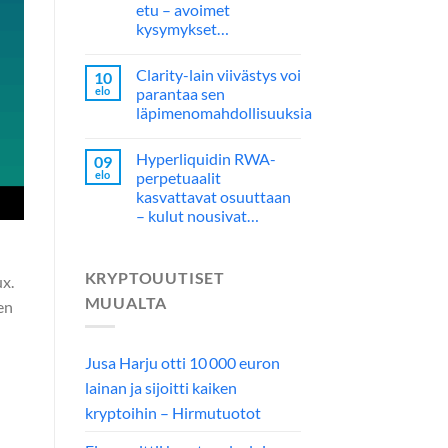
etu – avoimet
kysymykset…
Clarity-lain viivästys voi
10
elo
parantaa sen
läpimenomahdollisuuksia
Hyperliquidin RWA-
09
elo
perpetuaalit
kasvattavat osuuttaan
– kulut nousivat…
KRYPTOUUTISET
x.
MUUALTA
en
Jusa Harju otti 10 000 euron
lainan ja sijoitti kaiken
kryptoihin – Hirmutuotot