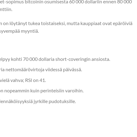
arket-sopimus bitcoinin osumisesta 60 000 dollariin ennen 80 000
ttiin.
in on löytänyt tukea toistaiseksi, mutta kauppiaat ovat epäröiviä
 syvempää myyntiä.
elpyy kohti 70 000 dollaria short-coveringin ansiosta.
ria nettomäärövirtoja viidessä päivässä.
ielä vahva; RSI on 41.
on nopeammin kuin perinteisiin varoihin.
nnäköisyyksiä jyrkille pudotuksille.