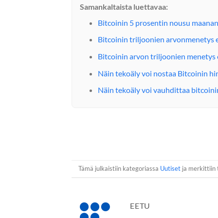
Samankaltaista luettavaa:
Bitcoinin 5 prosentin nousu maanant
Bitcoinin triljoonien arvonmenetys e
Bitcoinin arvon triljoonien menetys 
Näin tekoäly voi nostaa Bitcoinin h
Näin tekoäly voi vauhdittaa bitcoi
Tämä julkaistiin kategoriassa
Uutiset
ja merkittiin 
EETU