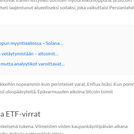
 heti laajentunut alueelliseksi sodaksi, joka vaikuttaisi Persianlah
nlopun myyntiaallossa – Solana…
n vetäytymistään – altcoinit…
a, mutta analyytikot varoittavat…
okkeihin nopeammin kuin perinteiset varat, Enflux lisäsi. Kun pom
tsii ulospääsyteitä. Epävarmuuden aikoina bitcoin toimii
 ja ETF-virrat
keskeisenä tukena. Viimeisten viiden kaupankäyntipäivän aikana
rdia dollaria nettomäärövirtoja.