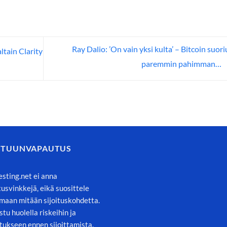
Ray Dalio: ’On vain yksi kulta’ – Bitcoin suori
tain Clarity
paremmin pahimman…
STUUNVAPAUTUS
esting.net ei anna
itusvinkkejä, eikä suosittele
maan mitään sijoituskohdetta.
stu huolella riskeihin ja
tukseen ennen sijoittamista.