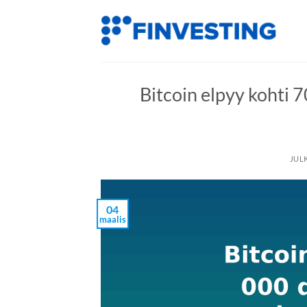
Siirry
sisältöön
Bitcoin elpyy kohti 7
JUL
04
maalis