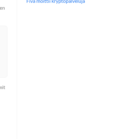
Fiva moittii kryptopalveluja
den
mit