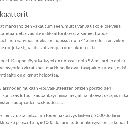
kaattorit
vat markkinoiden vakautumiseen, mutta vahva usko ei ole vielä
odetaan, että vauhti-indikaattorit ovat alkaneet toipua
teellinen vahvuusindeksi on noussut noin 41:een edellisen viikon
n tason, joka signaloisi vahvempaa nousukontrollia.
eet. Kaupankäyntivolyymi on noussut noin 9,6 miljardiin dollari
 sekä myyntien virrat spot-markkinoilla ovat tasapainottuneet, mikä
yntiaalto on alkanut helpottaa.
Glassnoden mukaan vipuvaikutteisten pitkien positioiden
, kun taas futuurikaupankäynnissä myyjät hallitsevat ostajia, mik
teisten kauppiaiden keskuudessa.
ilentymistä: bitcoinin todennäköisyys laskea 65 000 dollariin
köä 73 prosenttiin, 60 000 dollarin todennäköisyys on laskenut 