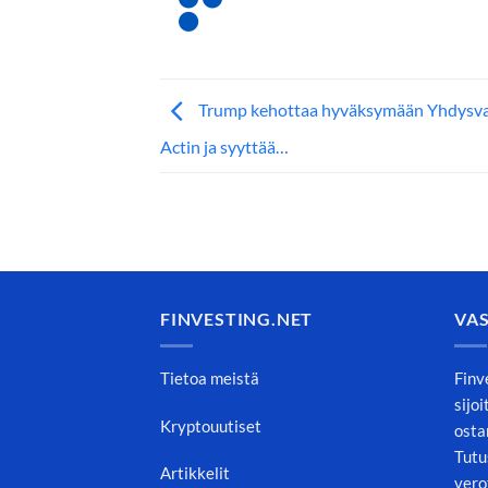
Trump kehottaa hyväksymään Yhdysval
Actin ja syyttää…
FINVESTING.NET
VA
Tietoa meistä
Finv
sijo
Kryptouutiset
osta
Tutu
Artikkelit
vero