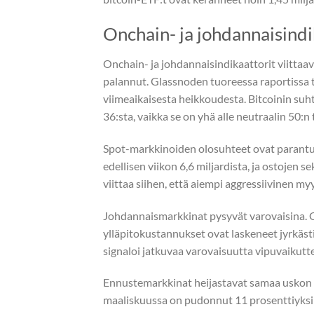
Onchain- ja johdannaisindi
Onchain- ja johdannaisindikaattorit viittaa
palannut. Glassnoden tuoreessa raportissa t
viimeaikaisesta heikkoudesta. Bitcoinin suh
36:sta, vaikka se on yhä alle neutraalin 50:
Spot-markkinoiden olosuhteet ovat parantun
edellisen viikon 6,6 miljardista, ja ostojen
viittaa siihen, että aiempi aggressiivinen my
Johdannaismarkkinat pysyvät varovaisina. 
ylläpitokustannukset ovat laskeneet jyrkästi
signaloi jatkuvaa varovaisuutta vipuvaikut
Ennustemarkkinat heijastavat samaa uskon vi
maaliskuussa on pudonnut 11 prosenttiyksik