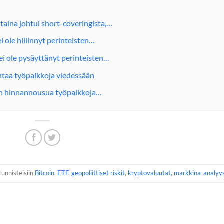
aina johtui short-coveringista,…
i ole hillinnyt perinteisten…
ei ole pysäyttänyt perinteisten…
intaa työpaikkoja viedessään
nin hinnannousua työpaikkoja…
tunnisteisiin
Bitcoin
,
ETF
,
geopoliittiset riskit
,
kryptovaluutat
,
markkina-analyy