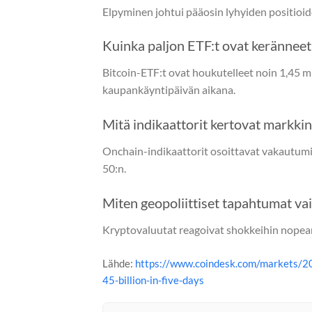
Elpyminen johtui pääosin lyhyiden positioide
Kuinka paljon ETF:t ovat keränneet
Bitcoin-ETF:t ovat houkutelleet noin 1,45 mi
kaupankäyntipäivän aikana.
Mitä indikaattorit kertovat markkin
Onchain-indikaattorit osoittavat vakautumis
50:n.
Miten geopoliittiset tapahtumat vai
Kryptovaluutat reagoivat shokkeihin nopeam
Lähde:
https://www.coindesk.com/markets/20
45-billion-in-five-days