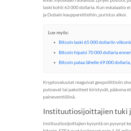
laski kohti 63 000 dollaria. Kun eskalaatio ei
ja Dubain kauppareitteihin, puristus alkoi.
Lue myös:
Bitcoin laski 65 000 dollariin viiko
Bitcoin hipaisi 70 000 dollaria enne
Bitcoin palaa lähelle 69 000 dollari
Kryptovaluutat reagoivat geopoliittisiin sh
putoavat tai pakotteet kiristyvät, pääoma e
paineventtiilinä.
Instituutiosijoittajien tuki
Instituutiosijoittajien kysyntä on pysynyt 
bitcoin-ETF:t ovat keränneet noin 1,45 milja