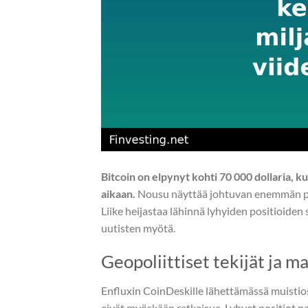
Bitcoin on elpynyt kohti 70 000 dollaria, 
aikaan.
Nousu näyttää johtuvan enemmän pos
Liike heijastaa lähinnä lyhyiden positioiden
uutisten myötä.
Geopoliittiset tekijät ja m
Enfluxin CoinDeskille lähettämässä muistios
eivät myöskään ratkaisua. Lyhyet positiot pai