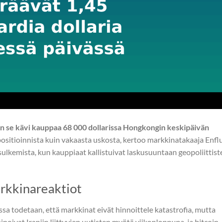
kun se kävi kauppaa 68 000 dollarissa Hongkongin keskipäivän
itioinnista kuin vakaasta uskosta, kertoo markkinatakaaja Enflu
 sulkemista, kun kauppiaat kallistuivat laskusuuntaan geopoliittist
arkkinareaktiot
sa todetaan, että markkinat eivät hinnoittele katastrofia, mutta
noivat Iraniin liittyvien uutisten myötä viikonloppuna, ja bitcoin