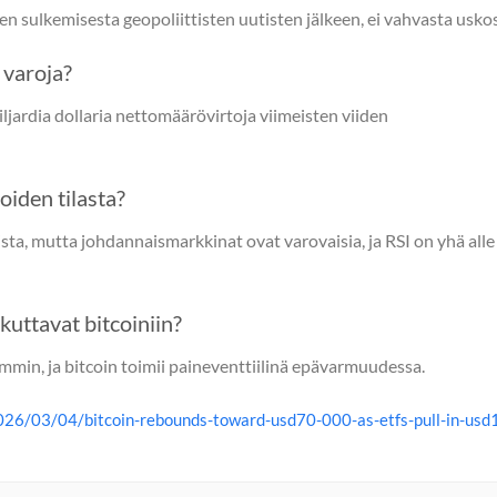
n sulkemisesta geopoliittisten uutisten jälkeen, ei vahvasta uskos
 varoja?
ljardia dollaria nettomäärövirtoja viimeisten viiden
oiden tilasta?
ta, mutta johdannaismarkkinat ovat varovaisia, ja RSI on yhä alle
kuttavat bitcoiniin?
min, ja bitcoin toimii paineventtiilinä epävarmuudessa.
26/03/04/bitcoin-rebounds-toward-usd70-000-as-etfs-pull-in-usd