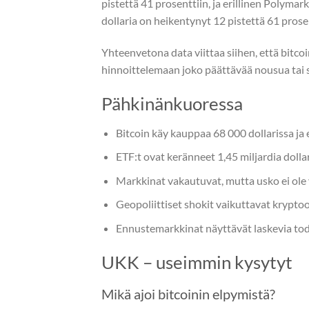
pistettä 41 prosenttiin, ja erillinen Polym
dollaria on heikentynyt 12 pistettä 61 prosen
Yhteenvetona data viittaa siihen, että bitco
hinnoittelemaan joko päättävää nousua tai
Pähkinänkuoressa
Bitcoin käy kauppaa 68 000 dollarissa ja 
ETF:t ovat keränneet 1,45 miljardia dolla
Markkinat vakautuvat, mutta usko ei ole v
Geopoliittiset shokit vaikuttavat krypto
Ennustemarkkinat näyttävät laskevia tode
UKK – useimmin kysytyt
Mikä ajoi bitcoinin elpymistä?