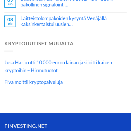
pakollinen signalointi…
elo
Laitteistolompakoiden kysyntä Venäjällä
08
kaksinkertaistui uusien…
elo
KRYPTOUUTISET MUUALTA
Jusa Harju otti 10 000 euron lainan ja sijoitti kaiken
kryptoihin – Hirmutuotot
Fiva moittii kryptopalveluja
FINVESTING.NET