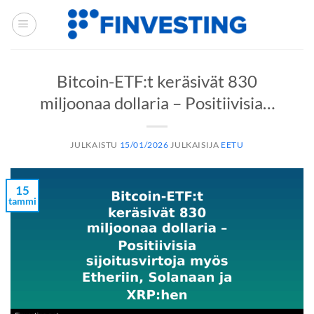
Siirry
sisältöön
Bitcoin-ETF:t keräsivät 830
miljoonaa dollaria – Positiivisia…
JULKAISTU
15/01/2026
JULKAISIJA
EETU
15
tammi