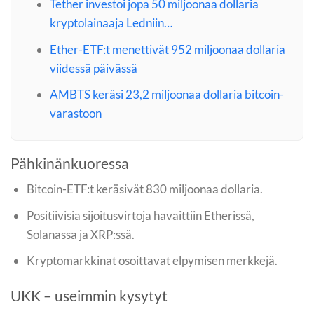
Tether investoi jopa 50 miljoonaa dollaria
kryptolainaaja Ledniin…
Ether-ETF:t menettivät 952 miljoonaa dollaria
viidessä päivässä
AMBTS keräsi 23,2 miljoonaa dollaria bitcoin-
varastoon
Pähkinänkuoressa
Bitcoin-ETF:t keräsivät 830 miljoonaa dollaria.
Positiivisia sijoitusvirtoja havaittiin Etherissä,
Solanassa ja XRP:ssä.
Kryptomarkkinat osoittavat elpymisen merkkejä.
UKK – useimmin kysytyt