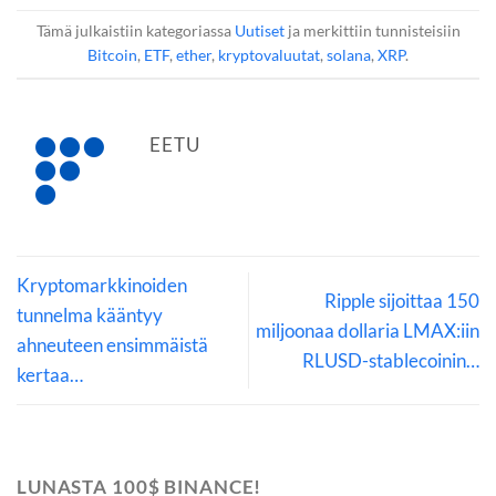
Tämä julkaistiin kategoriassa
Uutiset
ja merkittiin tunnisteisiin
Bitcoin
,
ETF
,
ether
,
kryptovaluutat
,
solana
,
XRP
.
EETU
Kryptomarkkinoiden
Ripple sijoittaa 150
tunnelma kääntyy
miljoonaa dollaria LMAX:iin
ahneuteen ensimmäistä
RLUSD-stablecoinin…
kertaa…
LUNASTA 100$ BINANCE!