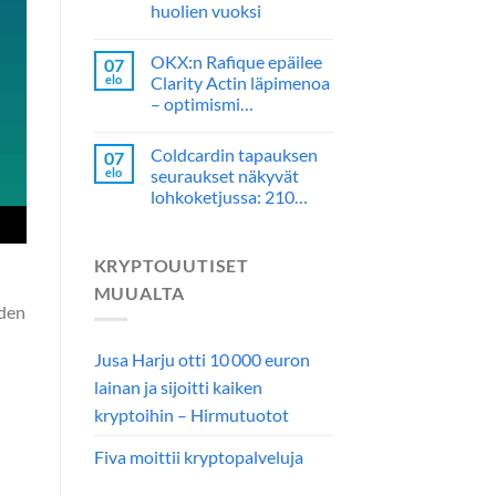
huolien vuoksi
OKX:n Rafique epäilee
07
elo
Clarity Actin läpimenoa
– optimismi…
Coldcardin tapauksen
07
elo
seuraukset näkyvät
lohkoketjussa: 210…
KRYPTOUUTISET
MUUALTA
iden
Jusa Harju otti 10 000 euron
lainan ja sijoitti kaiken
kryptoihin – Hirmutuotot
Fiva moittii kryptopalveluja