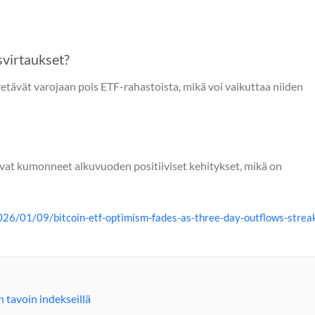
svirtaukset?
 vetävät varojaan pois ETF-rahastoista, mikä voi vaikuttaa niiden
vat kumonneet alkuvuoden positiiviset kehitykset, mikä on
26/01/09/bitcoin-etf-optimism-fades-as-three-day-outflows-strea
 tavoin indekseillä