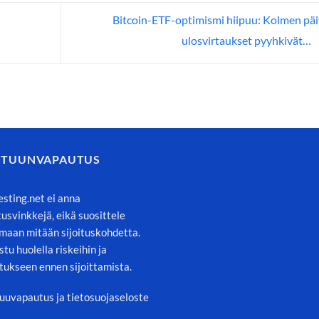
Bitcoin-ETF-optimismi hiipuu: Kolmen pä
ulosvirtaukset pyyhkivät…
STUUNVAPAUTUS
esting.net ei anna
itusvinkkejä, eikä suosittele
maan mitään sijoituskohdetta.
stu huolella riskeihin ja
tukseen ennen sijoittamista.
uuvapautus ja tietosuojaseloste