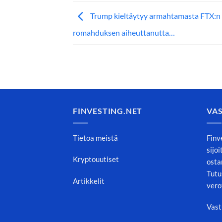
Trump kieltäytyy armahtamasta FTX:n
romahduksen aiheuttanutta…
FINVESTING.NET
VA
Tietoa meistä
Finv
sijo
Kryptouutiset
osta
Tutu
Artikkelit
vero
Vast