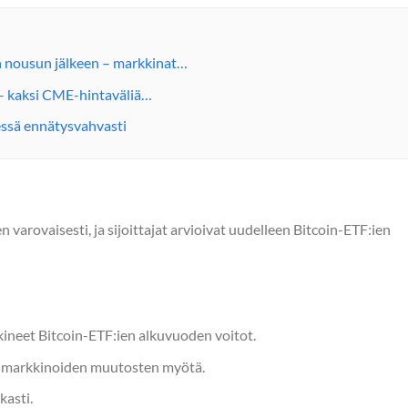
en nousun jälkeen – markkinat…
a – kaksi CME-hintaväliä…
dessä ennätysvahvasti
varovaisesti, ja sijoittajat arvioivat uudelleen Bitcoin-ETF:ien
ineet Bitcoin-ETF:ien alkuvuoden voitot.
t markkinoiden muutosten myötä.
kasti.