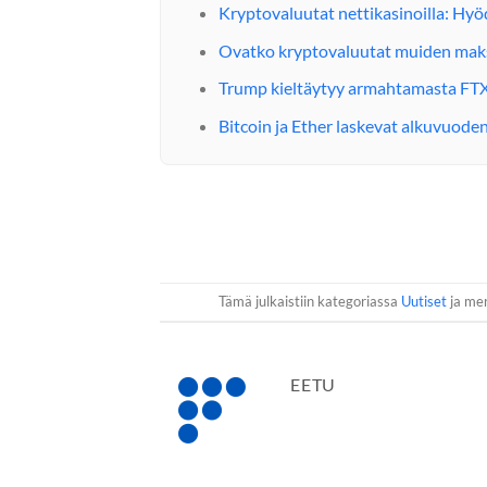
Kryptovaluutat nettikasinoilla: Hyö
Ovatko kryptovaluutat muiden maks
Trump kieltäytyy armahtamasta FT
Bitcoin ja Ether laskevat alkuvuod
Tämä julkaistiin kategoriassa
Uutiset
ja mer
EETU