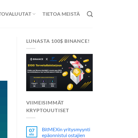
TOVALUUTAT
TIETOA MEISTÄ
LUNASTA 100$ BINANCE!
VIIMEISIMMÄT
KRYPTOUUTISET
BitMEXin yritysmyynti
07
elo
epäonnistui ostajien