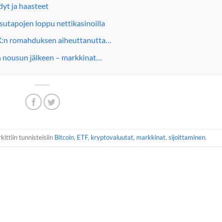
dyt ja haasteet
utapojen loppu nettikasinoilla
X:n romahduksen aiheuttanutta…
en nousun jälkeen – markkinat…
kittiin tunnisteisiin
Bitcoin
,
ETF
,
kryptovaluutat
,
markkinat
,
sijoittaminen
.