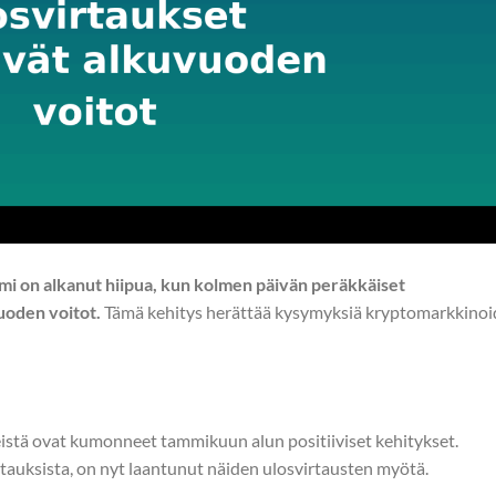
smi on alkanut hiipua, kun kolmen päivän peräkkäiset
uoden voitot.
Tämä kehitys herättää kysymyksiä kryptomarkkino
istä ovat kumonneet tammikuun alun positiiviset kehitykset.
tauksista, on nyt laantunut näiden ulosvirtausten myötä.