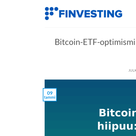
Siirry
sisältöön
Bitcoin-ETF-optimismi 
JUL
09
tammi