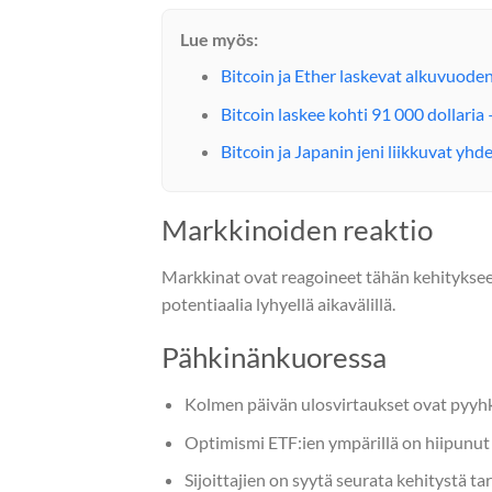
Lue myös:
Bitcoin ja Ether laskevat alkuvuod
Bitcoin laskee kohti 91 000 dollari
Bitcoin ja Japanin jeni liikkuvat yh
Markkinoiden reaktio
Markkinat ovat reagoineet tähän kehitykseen 
potentiaalia lyhyellä aikavälillä.
Pähkinänkuoressa
Kolmen päivän ulosvirtaukset ovat pyyhk
Optimismi ETF:ien ympärillä on hiipunu
Sijoittajien on syytä seurata kehitystä tar