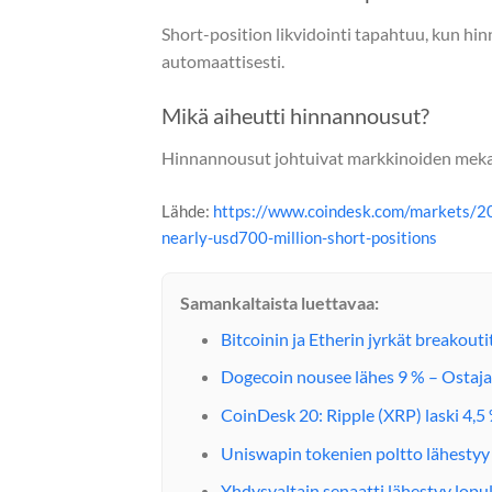
Short-position likvidointi tapahtuu, kun h
automaattisesti.
Mikä aiheutti hinnannousut?
Hinnannousut johtuivat markkinoiden mekaani
Lähde:
https://www.coindesk.com/markets/20
nearly-usd700-million-short-positions
Samankaltaista luettavaa:
Bitcoinin ja Etherin jyrkät breakouti
Dogecoin nousee lähes 9 % – Ostaja
CoinDesk 20: Ripple (XRP) laski 4,5 
Uniswapin tokenien poltto lähestyy
Yhdysvaltain senaatti lähestyy lopu