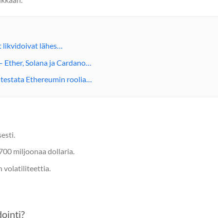
t likvidoivat lähes…
n – Ether, Solana ja Cardano…
 testata Ethereumin roolia…
esti.
 700 miljoonaa dollaria.
olatiliteettia.
dointi?