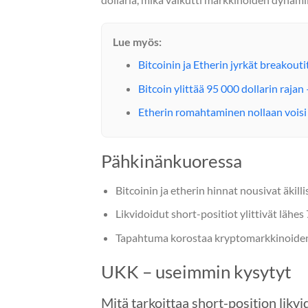
Lue myös:
Bitcoinin ja Etherin jyrkät breakouti
Bitcoin ylittää 95 000 dollarin raja
Etherin romahtaminen nollaan voisi
Pähkinänkuoressa
Bitcoinin ja etherin hinnat nousivat äkillis
Likvidoidut short-positiot ylittivät lähes
Tapahtuma korostaa kryptomarkkinoiden v
UKK – useimmin kysytyt
Mitä tarkoittaa short-position likvi