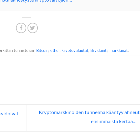
rkittiin tunnisteisiin
Bitcoin
,
ether
,
kryptovaluutat
,
likvidointi
,
markkinat
.
Kryptomarkkinoiden tunnelma kääntyy ahneu
kvidoivat
ensimmäistä kertaa…