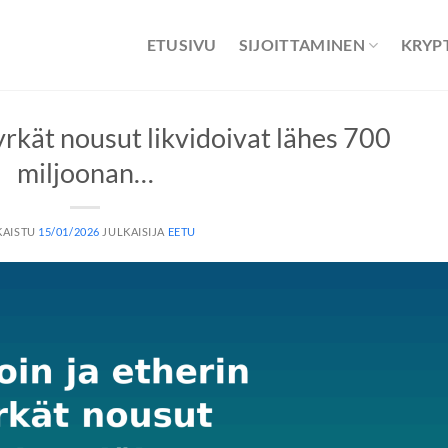
ETUSIVU
SIJOITTAMINEN
KRYP
jyrkät nousut likvidoivat lähes 700
miljoonan…
KAISTU
15/01/2026
JULKAISIJA
EETU