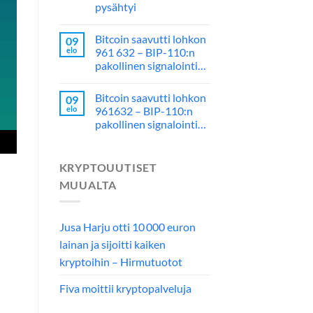
pysähtyi
Bitcoin saavutti lohkon
09
elo
961 632 – BIP-110:n
pakollinen signalointi…
Bitcoin saavutti lohkon
09
elo
961632 – BIP-110:n
pakollinen signalointi…
KRYPTOUUTISET
MUUALTA
Jusa Harju otti 10 000 euron
lainan ja sijoitti kaiken
kryptoihin – Hirmutuotot
Fiva moittii kryptopalveluja