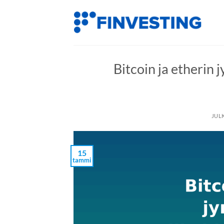
Siirry
sisältöön
Bitcoin ja etherin 
JUL
15
tammi