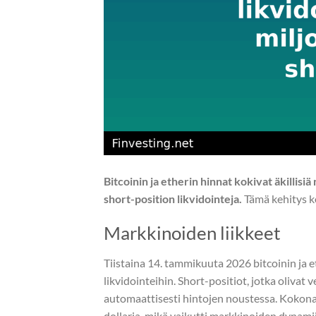
Bitcoinin ja etherin hinnat kokivat äkillisi
short-position likvidointeja.
Tämä kehitys ko
Markkinoiden liikkeet
Tiistaina 14. tammikuuta 2026 bitcoinin ja et
likvidointeihin. Short-positiot, jotka oliva
automaattisesti hintojen noustessa. Kokonai
dollaria, mikä vaikutti markkinoiden dynami