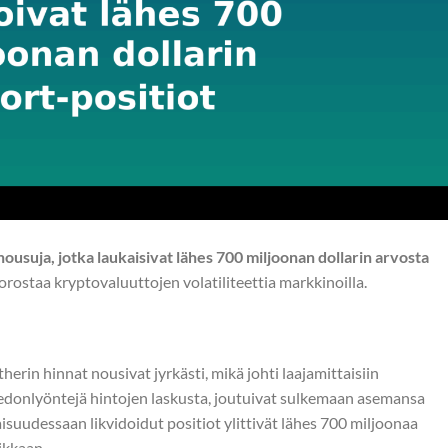
ä nousuja, jotka laukaisivat lähes 700 miljoonan dollarin arvosta
rostaa kryptovaluuttojen volatiliteettia markkinoilla.
herin hinnat nousivat jyrkästi, mikä johti laajamittaisiin
t vedonlyöntejä hintojen laskusta, joutuivat sulkemaan asemansa
suudessaan likvidoidut positiot ylittivät lähes 700 miljoonaa
ikkaan.