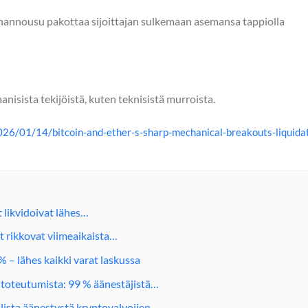
innannousu pakottaa sijoittajan sulkemaan asemansa tappiolla
sista tekijöistä, kuten teknisistä murroista.
26/01/14/bitcoin-and-ether-s-sharp-mechanical-breakouts-liquida
t likvidoivat lähes…
t rikkovat viimeaikaista…
% – lähes kaikki varat laskussa
 toteutumista: 99 % äänestäjistä…
llista äänestystä kryptovalvojien…