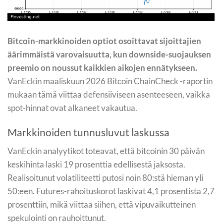
Bitcoin-markkinoiden optiot osoittavat sijoittajien
äärimmäistä varovaisuutta, kun downside-suojauksen
preemio on noussut kaikkien aikojen ennätykseen.
VanEckin maaliskuun 2026 Bitcoin ChainCheck -raportin
mukaan tämä viittaa defensiiviseen asenteeseen, vaikka
spot-hinnat ovat alkaneet vakautua.
Markkinoiden tunnusluvut laskussa
VanEckin analyytikot toteavat, että bitcoinin 30 päivän
keskihinta laski 19 prosenttia edellisestä jaksosta.
Realisoitunut volatiliteetti putosi noin 80:stä hieman yli
50:een. Futures-rahoituskorot laskivat 4,1 prosentista 2,7
prosenttiin, mikä viittaa siihen, että vipuvaikutteinen
spekulointi on rauhoittunut.