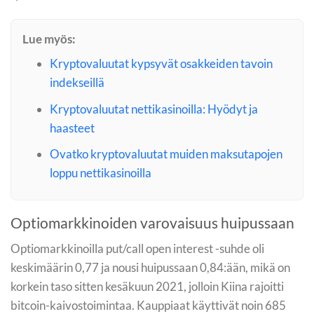
Lue myös:
Kryptovaluutat kypsyvät osakkeiden tavoin
indekseillä
Kryptovaluutat nettikasinoilla: Hyödyt ja
haasteet
Ovatko kryptovaluutat muiden maksutapojen
loppu nettikasinoilla
Optiomarkkinoiden varovaisuus huipussaan
Optiomarkkinoilla put/call open interest -suhde oli
keskimäärin 0,77 ja nousi huipussaan 0,84:ään, mikä on
korkein taso sitten kesäkuun 2021, jolloin Kiina rajoitti
bitcoin-kaivostoimintaa. Kauppiaat käyttivät noin 685