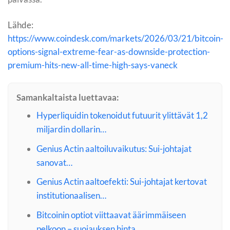
Lähde:
https://www.coindesk.com/markets/2026/03/21/bitcoin-
options-signal-extreme-fear-as-downside-protection-
premium-hits-new-all-time-high-says-vaneck
Samankaltaista luettavaa:
Hyperliquidin tokenoidut futuurit ylittävät 1,2
miljardin dollarin…
Genius Actin aaltoiluvaikutus: Sui-johtajat
sanovat…
Genius Actin aaltoefekti: Sui-johtajat kertovat
institutionaalisen…
Bitcoinin optiot viittaavat äärimmäiseen
pelkoon – suojauksen hinta…