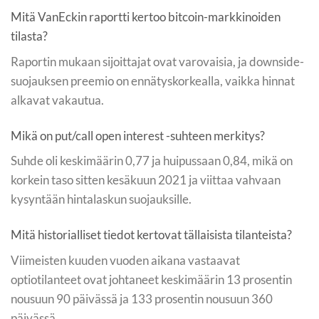
Mitä VanEckin raportti kertoo bitcoin-markkinoiden
tilasta?
Raportin mukaan sijoittajat ovat varovaisia, ja downside-
suojauksen preemio on ennätyskorkealla, vaikka hinnat
alkavat vakautua.
Mikä on put/call open interest -suhteen merkitys?
Suhde oli keskimäärin 0,77 ja huipussaan 0,84, mikä on
korkein taso sitten kesäkuun 2021 ja viittaa vahvaan
kysyntään hintalaskun suojauksille.
Mitä historialliset tiedot kertovat tällaisista tilanteista?
Viimeisten kuuden vuoden aikana vastaavat
optiotilanteet ovat johtaneet keskimäärin 13 prosentin
nousuun 90 päivässä ja 133 prosentin nousuun 360
päivässä.