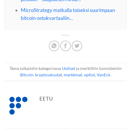
MicroStrategy matkalla toiseksi suurimpaan
bitcoin-ostokvartaaliin…
Tämä julkaistiin kategoriassa
Uutiset
ja merkittiin tunnisteisiin
Bitcoin
,
kryptovaluutat
,
markkinat
,
optiot
,
VanEck
.
EETU