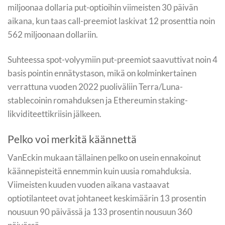
miljoonaa dollaria put-optioihin viimeisten 30 päivän
aikana, kun taas call-preemiot laskivat 12 prosenttia noin
562 miljoonaan dollariin.
Suhteessa spot-volyymiin put-preemiot saavuttivat noin 4
basis pointin ennätystason, mikä on kolminkertainen
verrattuna vuoden 2022 puoliväliin Terra/Luna-
stablecoinin romahduksen ja Ethereumin staking-
likviditeettikriisin jälkeen.
Pelko voi merkitä käännettä
VanEckin mukaan tällainen pelko on usein ennakoinut
käännepisteitä ennemmin kuin uusia romahduksia.
Viimeisten kuuden vuoden aikana vastaavat
optiotilanteet ovat johtaneet keskimäärin 13 prosentin
nousuun 90 päivässä ja 133 prosentin nousuun 360