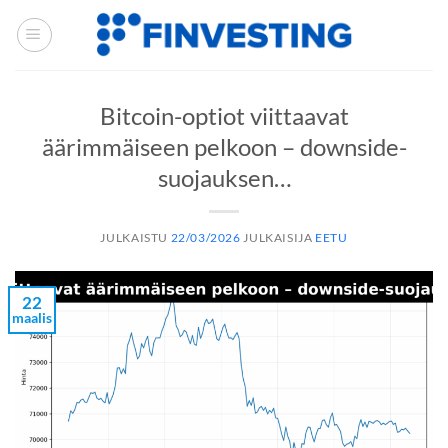
Siirry
sisältöön
Bitcoin-optiot viittaavat
äärimmäiseen pelkoon – downside-
suojauksen…
JULKAISTU
22/03/2026
JULKAISIJA
EETU
22
maalis