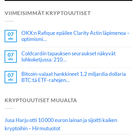
VIIMEISIMMÄT KRYPTOUUTISET
OKX:n Rafique epäilee Clarity Actin läpimenoa –
07
optimismi…
elo
Coldcardin tapauksen seuraukset näkyvät
07
lohkoketjussa: 210…
elo
Bitcoin-valaat hankkineet 1,2 miljardia dollaria
07
BTC:tä ETF-rahojen…
elo
KRYPTOUUTISET MUUALTA
Jusa Harju otti 10 000 euron lainan ja sijoitti kaiken
kryptoihin – Hirmutuotot