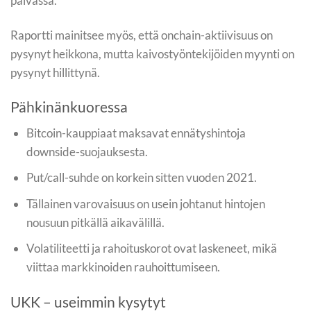
päivässä.
Raportti mainitsee myös, että onchain-aktiivisuus on
pysynyt heikkona, mutta kaivostyöntekijöiden myynti on
pysynyt hillittynä.
Pähkinänkuoressa
Bitcoin-kauppiaat maksavat ennätyshintoja
downside-suojauksesta.
Put/call-suhde on korkein sitten vuoden 2021.
Tällainen varovaisuus on usein johtanut hintojen
nousuun pitkällä aikavälillä.
Volatiliteetti ja rahoituskorot ovat laskeneet, mikä
viittaa markkinoiden rauhoittumiseen.
UKK – useimmin kysytyt