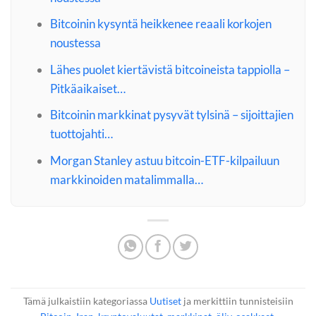
Bitcoinin kysyntä heikkenee reaali korkojen
noustessa
Lähes puolet kiertävistä bitcoineista tappiolla –
Pitkäaikaiset…
Bitcoinin markkinat pysyvät tylsinä – sijoittajien
tuottojahti…
Morgan Stanley astuu bitcoin-ETF-kilpailuun
markkinoiden matalimmalla…
Tämä julkaistiin kategoriassa
Uutiset
ja merkittiin tunnisteisiin