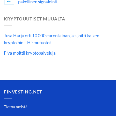
pakollinen signalointi…
elo
KRYPTOUUTISET MUUALTA
Jusa Harju otti 10 000 euron lainan ja sijoitti kaiken
kryptoihin – Hirmutuotot
Fiva moittii kryptopalveluja
FINVESTING.NET
Tietoa meistä