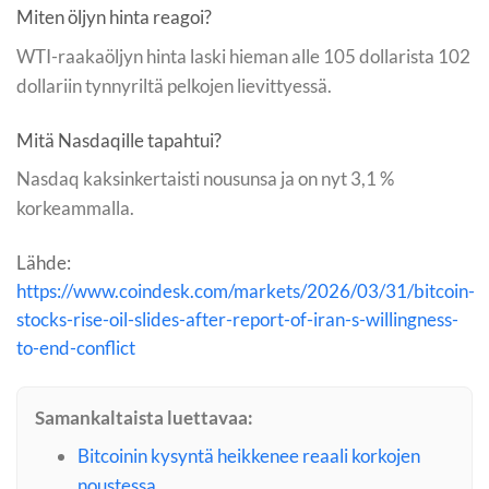
Miten öljyn hinta reagoi?
WTI-raakaöljyn hinta laski hieman alle 105 dollarista 102
dollariin tynnyriltä pelkojen lievittyessä.
Mitä Nasdaqille tapahtui?
Nasdaq kaksinkertaisti nousunsa ja on nyt 3,1 %
korkeammalla.
Lähde:
https://www.coindesk.com/markets/2026/03/31/bitcoin-
stocks-rise-oil-slides-after-report-of-iran-s-willingness-
to-end-conflict
Samankaltaista luettavaa:
Bitcoinin kysyntä heikkenee reaali korkojen
noustessa