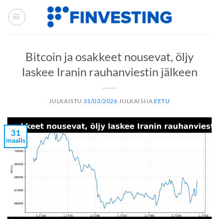
Siirry
sisältöön
Bitcoin ja osakkeet nousevat, öljy
laskee Iranin rauhanviestin jälkeen
JULKAISTU
31/03/2026
JULKAISIJA
EETU
31
maalis