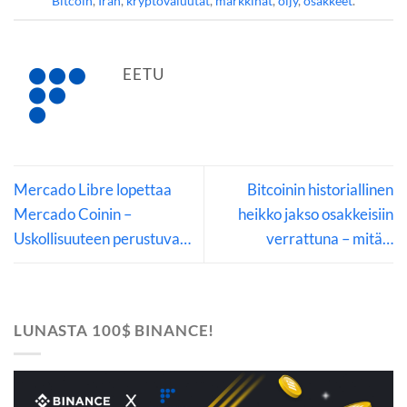
Bitcoin
,
Iran
,
kryptovaluutat
,
markkinat
,
öljy
,
osakkeet
.
EETU
Mercado Libre lopettaa
Bitcoinin historiallinen
Mercado Coinin –
heikko jakso osakkeisiin
Uskollisuuteen perustuva…
verrattuna – mitä…
LUNASTA 100$ BINANCE!