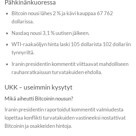
Pähkinänkuoressa
Bitcoin nousi lähes 2 % ja kävi kauppaa 67 762
dollarissa.
Nasdaq nousi 3,1 % uutisen jälkeen.
WTI-raakaöljyn hinta laski 105 dollarista 102 dollariin
tynnyriltä.
Iranin presidentin kommentit viittaavat mahdolliseen
rauhanratkaisuun turvatakuiden ehdolla.
UKK – useimmin kysytyt
Mikä aiheutti Bitcoinin nousun?
Iranin presidentin raportoidut kommentit valmiudesta
lopettaa konflikti turvatakuiden vastineeksi nostattivat
Bitcoinin ja osakkeiden hintoja.