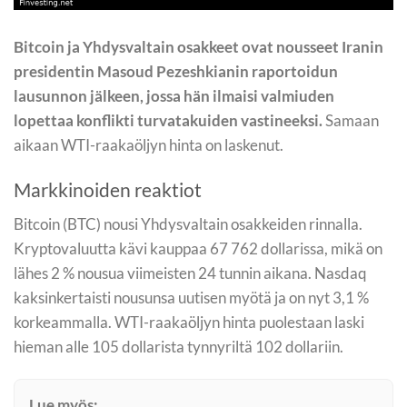
Bitcoin ja Yhdysvaltain osakkeet ovat nousseet Iranin
presidentin Masoud Pezeshkianin raportoidun
lausunnon jälkeen, jossa hän ilmaisi valmiuden
lopettaa konflikti turvatakuiden vastineeksi.
Samaan
aikaan WTI-raakaöljyn hinta on laskenut.
Markkinoiden reaktiot
Bitcoin (BTC) nousi Yhdysvaltain osakkeiden rinnalla.
Kryptovaluutta kävi kauppaa 67 762 dollarissa, mikä on
lähes 2 % nousua viimeisten 24 tunnin aikana. Nasdaq
kaksinkertaisti nousunsa uutisen myötä ja on nyt 3,1 %
korkeammalla. WTI-raakaöljyn hinta puolestaan laski
hieman alle 105 dollarista tynnyriltä 102 dollariin.
Lue myös: