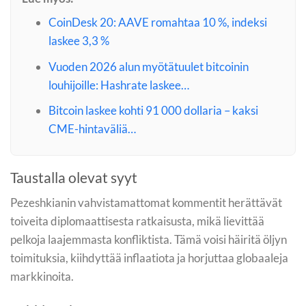
CoinDesk 20: AAVE romahtaa 10 %, indeksi
laskee 3,3 %
Vuoden 2026 alun myötätuulet bitcoinin
louhijoille: Hashrate laskee…
Bitcoin laskee kohti 91 000 dollaria – kaksi
CME-hintaväliä…
Taustalla olevat syyt
Pezeshkianin vahvistamattomat kommentit herättävät
toiveita diplomaattisesta ratkaisusta, mikä lievittää
pelkoja laajemmasta konfliktista. Tämä voisi häiritä öljyn
toimituksia, kiihdyttää inflaatiota ja horjuttaa globaaleja
markkinoita.