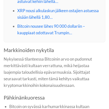
astuivat kehiin lähellä…
XRP nousi alkulaskun jälkeen ostajien astuessa
sisään lähellä 1,80…
Bitcoin nousee lähes 90 000 dollariin –
kauppiaat odottavat Trumpin…
Markkinoiden nykytila
Nykyisessä tilanteessa Bitcoinin arvo on pudonnut
merkittävästi kultaan verrattuna, mikä heijastaa
laajempia taloudellisia epävarmuuksia. Sijoittajat
seuraavat tarkasti, miten tämä kehitys vaikuttaa
kryptomarkkinoihin kokonaisuudessaan.
Pähkinänkuoressa
Bitcoin on syvässä karhumarkkinassa kultaan