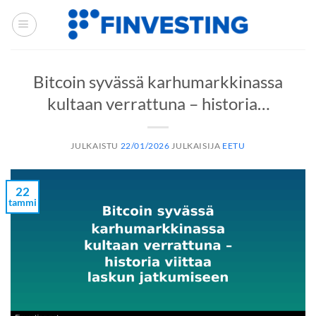
Siirry
sisältöön
Bitcoin syvässä karhumarkkinassa
kultaan verrattuna – historia…
JULKAISTU
22/01/2026
JULKAISIJA
EETU
22
tammi