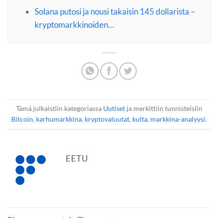
Solana putosi ja nousi takaisin 145 dollarista –
kryptomarkkinoiden…
Tämä julkaistiin kategoriassa
Uutiset
ja merkittiin tunnisteisiin
Bitcoin
,
karhumarkkina
,
kryptovaluutat
,
kulta
,
markkina-analyysi
.
EETU