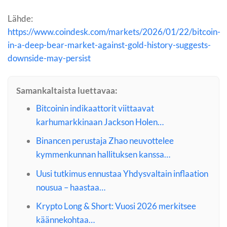
Lähde:
https://www.coindesk.com/markets/2026/01/22/bitcoin-
in-a-deep-bear-market-against-gold-history-suggests-
downside-may-persist
Samankaltaista luettavaa:
Bitcoinin indikaattorit viittaavat
karhumarkkinaan Jackson Holen…
Binancen perustaja Zhao neuvottelee
kymmenkunnan hallituksen kanssa…
Uusi tutkimus ennustaa Yhdysvaltain inflaation
nousua – haastaa…
Krypto Long & Short: Vuosi 2026 merkitsee
käännekohtaa…