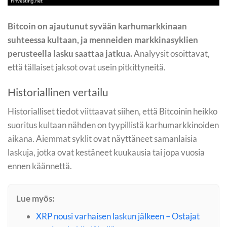
Bitcoin on ajautunut syvään karhumarkkinaan
suhteessa kultaan, ja menneiden markkinasyklien
perusteella lasku saattaa jatkua.
Analyysit osoittavat,
että tällaiset jaksot ovat usein pitkittyneitä.
Historiallinen vertailu
Historialliset tiedot viittaavat siihen, että Bitcoinin heikko
suoritus kultaan nähden on tyypillistä karhumarkkinoiden
aikana. Aiemmat syklit ovat näyttäneet samanlaisia
laskuja, jotka ovat kestäneet kuukausia tai jopa vuosia
ennen käännettä.
Lue myös:
XRP nousi varhaisen laskun jälkeen – Ostajat