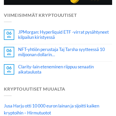
VIIMEISIMMÄT KRYPTOUUTISET
JPMorgan: Hyperliquid ETF -virrat pysähtyneet
06
kilpailun kiristyessä
elo
NFT-yhtiön perustaja Taj Tarsha syytteessä 10
06
miljoonan dollarin…
elo
Clarity-lain eteneminen riippuu senaatin
06
aikataulusta
elo
KRYPTOUUTISET MUUALTA
Jusa Harju otti 10 000 euron lainan ja sijoitti kaiken
kryptoihin – Hirmutuotot