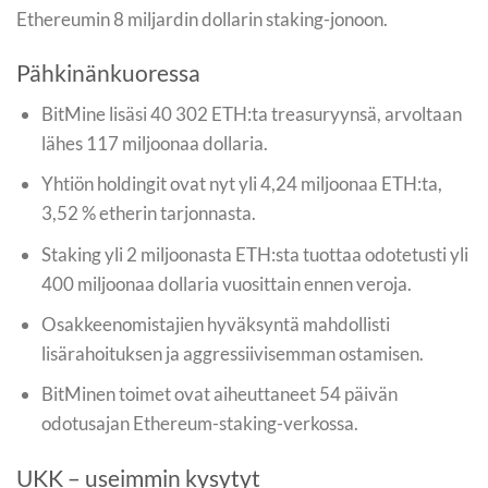
Ethereumin 8 miljardin dollarin staking-jonoon.
Pähkinänkuoressa
BitMine lisäsi 40 302 ETH:ta treasuryynsä, arvoltaan
lähes 117 miljoonaa dollaria.
Yhtiön holdingit ovat nyt yli 4,24 miljoonaa ETH:ta,
3,52 % etherin tarjonnasta.
Staking yli 2 miljoonasta ETH:sta tuottaa odotetusti yli
400 miljoonaa dollaria vuosittain ennen veroja.
Osakkeenomistajien hyväksyntä mahdollisti
lisärahoituksen ja aggressiivisemman ostamisen.
BitMinen toimet ovat aiheuttaneet 54 päivän
odotusajan Ethereum-staking-verkossa.
UKK – useimmin kysytyt