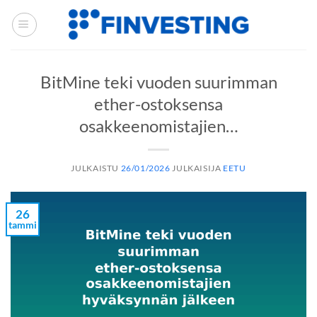
Siirry
sisältöön
BitMine teki vuoden suurimman
ether-ostoksensa
osakkeenomistajien…
JULKAISTU
26/01/2026
JULKAISIJA
EETU
26
tammi