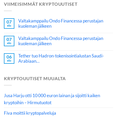
VIIMEISIMMÄT KRYPTOUUTISET
Valtakamppailu Ondo Financessa perustajan
07
kuoleman jälkeen
elo
Valtakamppailu Ondo Financessa perustajan
07
kuoleman jälkeen
elo
Tether tuo Hadron-tokenisointialustan Saudi-
06
Arabiaan…
elo
KRYPTOUUTISET MUUALTA
Jusa Harju otti 10 000 euron lainan ja sijoitti kaiken
kryptoihin – Hirmutuotot
Fiva moittii kryptopalveluja