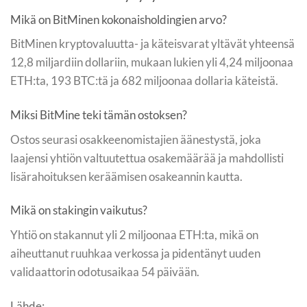
Mikä on BitMinen kokonaisholdingien arvo?
BitMinen kryptovaluutta- ja käteisvarat yltävät yhteensä
12,8 miljardiin dollariin, mukaan lukien yli 4,24 miljoonaa
ETH:ta, 193 BTC:tä ja 682 miljoonaa dollaria käteistä.
Miksi BitMine teki tämän ostoksen?
Ostos seurasi osakkeenomistajien äänestystä, joka
laajensi yhtiön valtuutettua osakemäärää ja mahdollisti
lisärahoituksen keräämisen osakeannin kautta.
Mikä on stakingin vaikutus?
Yhtiö on stakannut yli 2 miljoonaa ETH:ta, mikä on
aiheuttanut ruuhkaa verkossa ja pidentänyt uuden
validaattorin odotusaikaa 54 päivään.
Lähde: