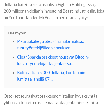
dollaria käteistä sekä osuuksia Eightco Holdingsissa ja
200 miljoonan dollarin investointi Beast Industriesiin, joka
on YouTube-tähden MrBeastin perustama yritys.
Lue myös:
Pikaruokaketju Steak ’n Shake maksaa
tuntityöntekijöilleen bonuksen…
CleanSparkin osakkeet nousevat Bitcoin-
kaivostyöntekijän laajentaessa…
Kulta ylittää 5 000 dollaria, kun bitcoin
jumittaa lähellä 87…
Ostokset seurasivat osakkeenomistajien hyväksyntää
yhtiön valtuutetun osakemäärän laajentamiselle, mikä