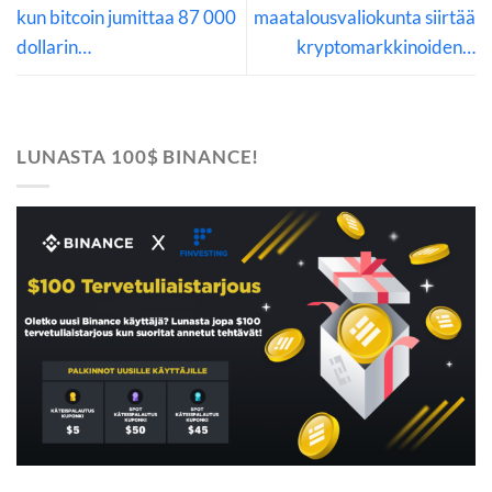
kun bitcoin jumittaa 87 000
maatalousvaliokunta siirtää
dollarin…
kryptomarkkinoiden…
LUNASTA 100$ BINANCE!