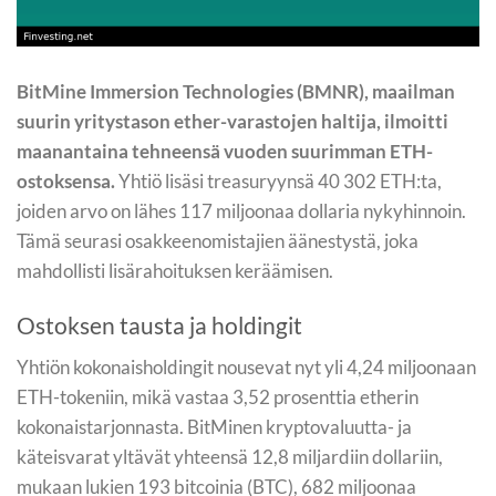
BitMine Immersion Technologies (BMNR), maailman
suurin yritystason ether-varastojen haltija, ilmoitti
maanantaina tehneensä vuoden suurimman ETH-
ostoksensa.
Yhtiö lisäsi treasuryynsä 40 302 ETH:ta,
joiden arvo on lähes 117 miljoonaa dollaria nykyhinnoin.
Tämä seurasi osakkeenomistajien äänestystä, joka
mahdollisti lisärahoituksen keräämisen.
Ostoksen tausta ja holdingit
Yhtiön kokonaisholdingit nousevat nyt yli 4,24 miljoonaan
ETH-tokeniin, mikä vastaa 3,52 prosenttia etherin
kokonaistarjonnasta. BitMinen kryptovaluutta- ja
käteisvarat yltävät yhteensä 12,8 miljardiin dollariin,
mukaan lukien 193 bitcoinia (BTC), 682 miljoonaa