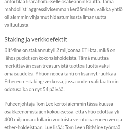
antoi tilaa lisärahoitukselle osakeannin kautta. Tämä
mahdollisti aggressiivisemman keräämisen, vaikka yhtiö
oli aiemmin vihjannut hidastumisesta ilman uutta
valtuutusta.
Staking ja verkkoefektit
BitMine on stakannut yli 2 miljoonaa ETH:ta, mikä on
lähes puolet sen kokonaisholdeista. Tämä muuttaa
merkittävän osan treasuryistä tuottoa tuottavaksi
omaisuudeksi. Yhtiön nopea tahti on lisännyt ruuhkaa
Ethereum-staking-verkossa, jossa uuden validaattorin
odotusaika on nyt 54 päivää.
Puheenjohtaja Tom Lee kertoi aiemmin tässä kuussa
osakkeenomistajien kokouksessa, että yhtiö odottaa yli
400 miljoonan dollarin vuotuista verotuloa ennen veroja
ether-holdeistaan. Lue lisää: Tom Leen BitMine työntää