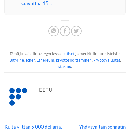
saavuttaa 15…
Tämä julkaistiin kategoriassa
Uutiset
ja merkittiin tunnisteisiin
BitMine
,
ether
,
Ethereum
,
kryptosijoittaminen
,
kryptovaluutat
,
staking
.
EETU
Kulta ylittää 5 000 dollaria,
Yhdysvaltain senaatin