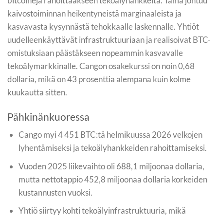
bitcoineja rahoittaakseen tekoälyhankkeita. Tämä johtuu
kaivostoiminnan heikentyneistä marginaaleista ja
kasvavasta kysynnästä tehokkaalle laskennalle. Yhtiöt
uudelleenkäyttävät infrastruktuuriaan ja realisoivat BTC-
omistuksiaan päästäkseen nopeammin kasvavalle
tekoälymarkkinalle. Cangon osakekurssi on noin 0,68
dollaria, mikä on 43 prosenttia alempana kuin kolme
kuukautta sitten.
Pähkinänkuoressa
Cango myi 4 451 BTC:tä helmikuussa 2026 velkojen
lyhentämiseksi ja tekoälyhankkeiden rahoittamiseksi.
Vuoden 2025 liikevaihto oli 688,1 miljoonaa dollaria,
mutta nettotappio 452,8 miljoonaa dollaria korkeiden
kustannusten vuoksi.
Yhtiö siirtyy kohti tekoälyinfrastruktuuria, mikä