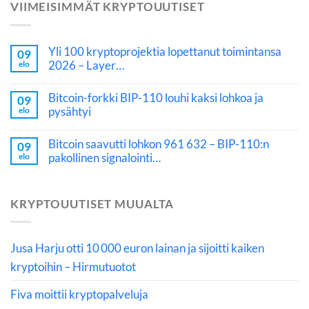
VIIMEISIMMÄT KRYPTOUUTISET
Yli 100 kryptoprojektia lopettanut toimintansa
09
2026 – Layer…
elo
Bitcoin-forkki BIP-110 louhi kaksi lohkoa ja
09
pysähtyi
elo
Bitcoin saavutti lohkon 961 632 – BIP-110:n
09
pakollinen signalointi…
elo
KRYPTOUUTISET MUUALTA
Jusa Harju otti 10 000 euron lainan ja sijoitti kaiken
kryptoihin – Hirmutuotot
Fiva moittii kryptopalveluja