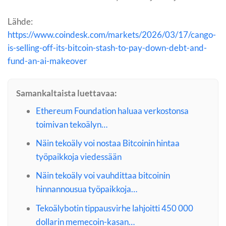
Lähde:
https://www.coindesk.com/markets/2026/03/17/cango-
is-selling-off-its-bitcoin-stash-to-pay-down-debt-and-
fund-an-ai-makeover
Samankaltaista luettavaa:
Ethereum Foundation haluaa verkostonsa
toimivan tekoälyn…
Näin tekoäly voi nostaa Bitcoinin hintaa
työpaikkoja viedessään
Näin tekoäly voi vauhdittaa bitcoinin
hinnannousua työpaikkoja…
Tekoälybotin tippausvirhe lahjoitti 450 000
dollarin memecoin-kasan…