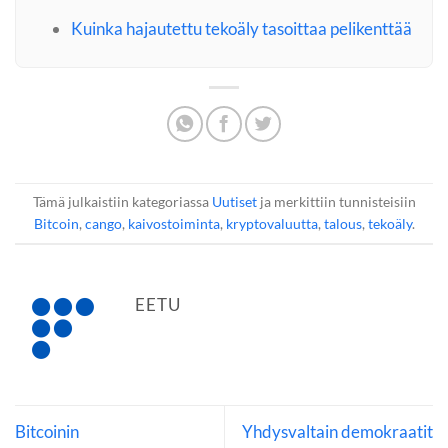
Kuinka hajautettu tekoäly tasoittaa pelikenttää
Tämä julkaistiin kategoriassa
Uutiset
ja merkittiin tunnisteisiin
Bitcoin
,
cango
,
kaivostoiminta
,
kryptovaluutta
,
talous
,
tekoäly
.
EETU
Bitcoinin
Yhdysvaltain demokraatit