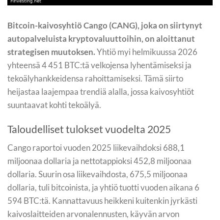
Bitcoin-kaivosyhtiö Cango (CANG), joka on siirtynyt
autopalveluista kryptovaluuttoihin, on aloittanut
strategisen muutoksen.
Yhtiö myi helmikuussa 2026
yhteensä 4 451 BTC:tä velkojensa lyhentämiseksi ja
tekoälyhankkeidensa rahoittamiseksi. Tämä siirto
heijastaa laajempaa trendiä alalla, jossa kaivosyhtiöt
suuntaavat kohti tekoälyä.
Taloudelliset tulokset vuodelta 2025
Cango raportoi vuoden 2025 liikevaihdoksi 688,1
miljoonaa dollaria ja nettotappioksi 452,8 miljoonaa
dollaria. Suurin osa liikevaihdosta, 675,5 miljoonaa
dollaria, tuli bitcoinista, ja yhtiö tuotti vuoden aikana 6
594 BTC:tä. Kannattavuus heikkeni kuitenkin jyrkästi
kaivoslaitteiden arvonalennusten, käyvän arvon