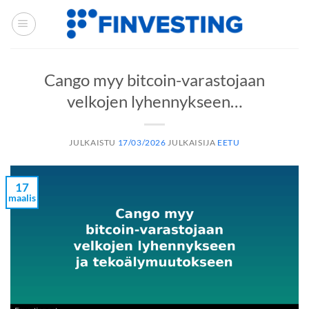
Siirry
sisältöön
Cango myy bitcoin-varastojaan
velkojen lyhennykseen…
JULKAISTU
17/03/2026
JULKAISIJA
EETU
17
maalis