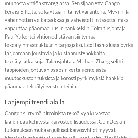
muutosta yhtiön strategiassa. Sen sijaan että Cango
keräisi BTC:tä, se käyttää niitä nyt varantona. Myynnillä
vähennettiin velkataakkaa ja vahvistettiin tasetta, mikä
vapauttaa pääomaa uusiin hankkeisiin. Toimitusjohtaja
Paul Yu kertoi yhtiön edistävän siirtymää
tekoälyinfrastruktuurin tarjoajaksi. EcoHash-alusta pyrkii
tarjoamaan joustavia ja kustannustehokkaita
tekoälyratkaisuja. Talousjohtaja Michael Zhang selitti
tappioiden johtuvan pääosin kertaluonteisista
muutoskustannuksista ja korosti pyrkimyksiä hankkia
pääomaa tekoälyinvestointeihin.
Laajempi trendi alalla
Cangon siirtymä bitcoinista tekoälyyn kuvastaa
laajempaa kehitystä kaivosteollisuudessa. CoinDeskin
tutkimuksen mukaan julkiset kaivosyhtiöt myyvät