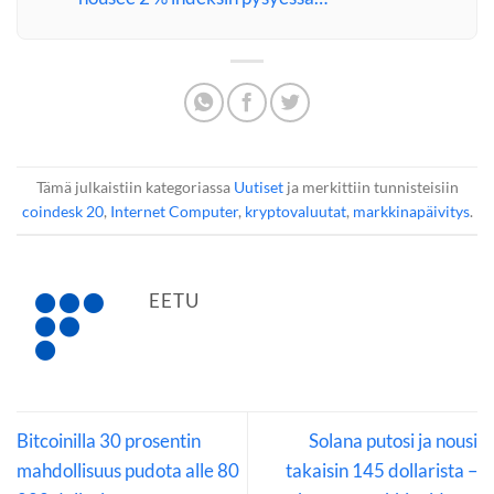
Tämä julkaistiin kategoriassa
Uutiset
ja merkittiin tunnisteisiin
coindesk 20
,
Internet Computer
,
kryptovaluutat
,
markkinapäivitys
.
EETU
Bitcoinilla 30 prosentin
Solana putosi ja nousi
mahdollisuus pudota alle 80
takaisin 145 dollarista –