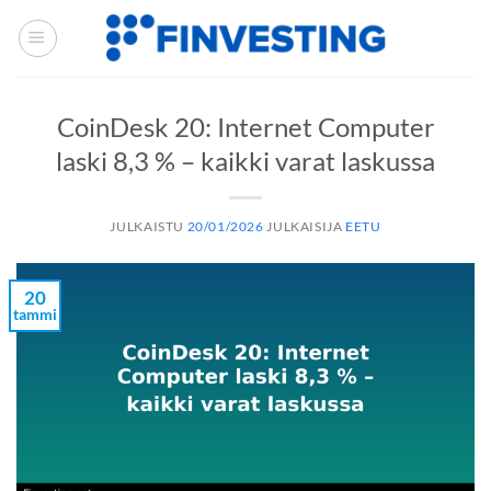
Siirry
sisältöön
CoinDesk 20: Internet Computer
laski 8,3 % – kaikki varat laskussa
JULKAISTU
20/01/2026
JULKAISIJA
EETU
20
tammi