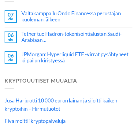
Valtakamppailu Ondo Financessa perustajan
07
kuoleman jälkeen
elo
Tether tuo Hadron-tokenisointialustan Saudi-
06
Arabiaan…
elo
JPMorgan: Hyperliquid ETF -virrat pysähtyneet
06
kilpailun kiristyessä
elo
KRYPTOUUTISET MUUALTA
Jusa Harju otti 10 000 euron lainan ja sijoitti kaiken
kryptoihin – Hirmutuotot
Fiva moittii kryptopalveluja