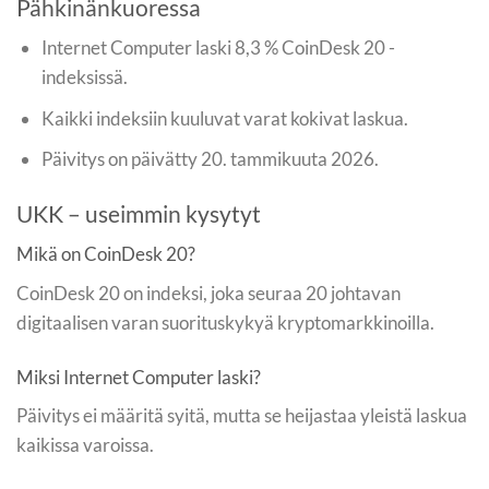
Pähkinänkuoressa
Internet Computer laski 8,3 % CoinDesk 20 -
indeksissä.
Kaikki indeksiin kuuluvat varat kokivat laskua.
Päivitys on päivätty 20. tammikuuta 2026.
UKK – useimmin kysytyt
Mikä on CoinDesk 20?
CoinDesk 20 on indeksi, joka seuraa 20 johtavan
digitaalisen varan suorituskykyä kryptomarkkinoilla.
Miksi Internet Computer laski?
Päivitys ei määritä syitä, mutta se heijastaa yleistä laskua
kaikissa varoissa.