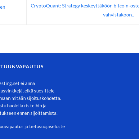
CryptoQuant: Strategy keskeyttäköön bitcoin-osto
sen
vahvistakoon…
STUUNVAPAUTUS
esting.net ei anna
itusvinkkejä, eikä suosittele
maan mitään sijoituskohdetta.
stu huolella riskeihin ja
tukseen ennen sijoittamista.
uuvapautus ja tietosuojaseloste