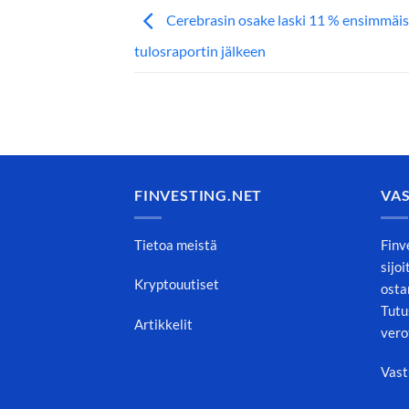
Cerebrasin osake laski 11 % ensimmäi
tulosraportin jälkeen
FINVESTING.NET
VA
Tietoa meistä
Finv
sijo
Kryptouutiset
osta
Tutu
Artikkelit
vero
Vast