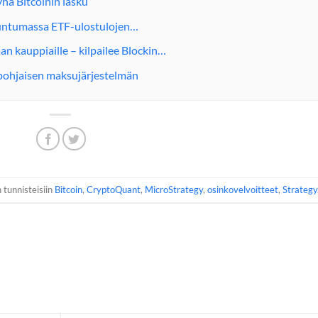
ynä Bitcoinin lasku
 tuntumassa ETF-ulostulojen…
n kauppiaille – kilpailee Blockin…
pohjaisen maksujärjestelmän
n tunnisteisiin
Bitcoin
,
CryptoQuant
,
MicroStrategy
,
osinkovelvoitteet
,
Strategy