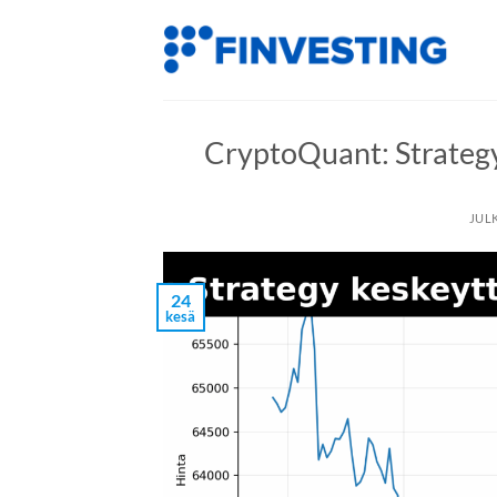
Siirry
sisältöön
CryptoQuant: Strategy
JUL
24
kesä