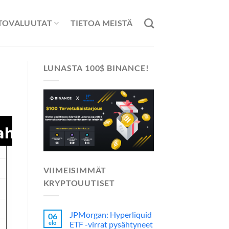
TOVALUUTAT
TIETOA MEISTÄ
LUNASTA 100$ BINANCE!
VIIMEISIMMÄT
KRYPTOUUTISET
JPMorgan: Hyperliquid
06
elo
ETF -virrat pysähtyneet