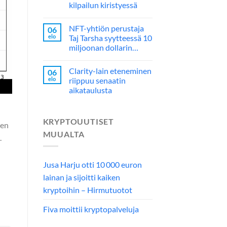
kilpailun kiristyessä
NFT-yhtiön perustaja
06
elo
Taj Tarsha syytteessä 10
miljoonan dollarin…
Clarity-lain eteneminen
06
elo
riippuu senaatin
aikataulusta
KRYPTOUUTISET
een
MUUALTA
.
Jusa Harju otti 10 000 euron
lainan ja sijoitti kaiken
kryptoihin – Hirmutuotot
Fiva moittii kryptopalveluja