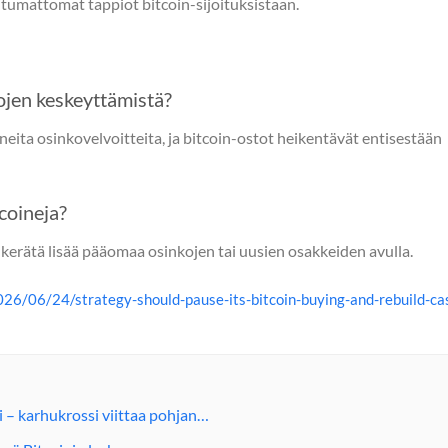
oitumattomat tappiot bitcoin-sijoituksistaan.
ojen keskeyttämistä?
neita osinkovelvoitteita, ja bitcoin-ostot heikentävät entisestään
coineja?
i kerätä lisää pääomaa osinkojen tai uusien osakkeiden avulla.
6/06/24/strategy-should-pause-its-bitcoin-buying-and-rebuild-ca
li – karhukrossi viittaa pohjan…