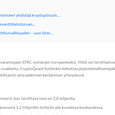
äministeri yhdistää kryptopörssin…
kvanttitietoturvan…
titurvallisuuden – uusi tiimi…
-varantojaan STRC-osinkojen turvaamiseksi. Yhtiö voi tarvittaess
ia osakkeita. CryptoQuant kuitenkin kehottaa järjestelmällisempä
hankittaisiin aina pääoman keräämisen yhteydessä.
reservi, kun tarvittava taso on 2,8 miljardia.
oonasta 1,2 miljardiin dollariin alle kuudessa kuukaudessa.