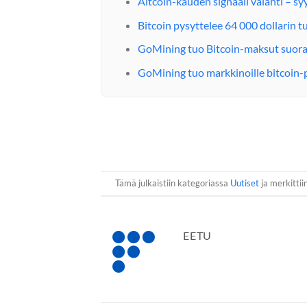
Altcoin-kauden signaali välähti – sy
Bitcoin pysyttelee 64 000 dollarin
GoMining tuo Bitcoin-maksut suoraa
GoMining tuo markkinoille bitcoin-
Tämä julkaistiin kategoriassa
Uutiset
ja merkittii
EETU