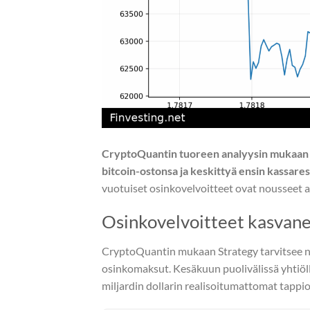
CryptoQuantin tuoreen analyysin mukaan M
bitcoin-ostonsa ja keskittyä ensin kassare
vuotuiset osinkovelvoitteet ovat nousseet al
Osinkovelvoitteet kasvanee
CryptoQuantin mukaan Strategy tarvitsee noi
osinkomaksut. Kesäkuun puolivälissä yhtiöllä 
miljardin dollarin realisoitumattomat tappi