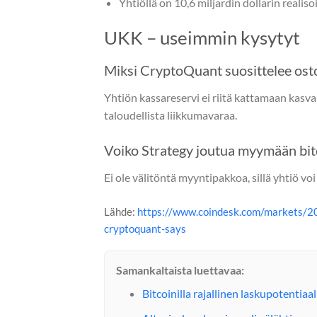
Yhtiöllä on 10,6 miljardin dollarin realis
UKK – useimmin kysytyt
Miksi CryptoQuant suosittelee ost
Yhtiön kassareservi ei riitä kattamaan kasva
taloudellista liikkumavaraa.
Voiko Strategy joutua myymään bit
Ei ole välitöntä myyntipakkoa, sillä yhtiö vo
Lähde:
https://www.coindesk.com/markets/202
cryptoquant-says
Samankaltaista luettavaa:
Bitcoinilla rajallinen laskupotentiaa