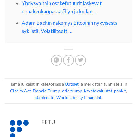
Yhdysvaltain osakefutuurit laskevat
ennakkokaupassa öljyn ja kullan…
Adam Backin näkemys Bitcoinin nykyisestä
syklistä: Volatiliteetti…
Tämä julkaistiin kategoriassa
Uutiset
ja merkittiin tunnisteisiin
Clarity Act
,
Donald Trump
,
eric trump
,
kryptovaluutat
,
pankit
,
stablecoin
,
World Liberty Financial
.
EETU