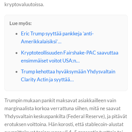
kryptovaluutoissa.
Lue myös:
Eric Trump syyttää pankkeja ’anti-
Amerikkalaisiksi’…
Kryptoteollisuuden Fairshake-PAC saavuttaa
ensimmäiset voitot USA:n…
Trump kehottaa hyväksymään Yhdysvaltain
Clarity Actin ja syyttää…
Trumpin mukaan pankit maksavat asiakkailleen vain
marginaalista korkoa verrattuna siihen, mitä ne saavat
Yhdysvaltain keskuspankilta (Federal Reserve), ja pitävät
erotuksen voittoina. Hän korosti, että stablecoin-alustat