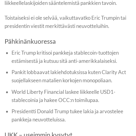
liikkeellelaskijoiden sääntelemistä pankkien tavoin.
Toistaiseksi ei ole selvää, vaikuttavatko Eric Trumpin tai
presidentin viestit merkittävästi neuvotteluihin.
Pähkinänkuoressa
Eric Trump kritisoi pankkeja stablecoin-tuottojen
estämisestä ja kutsuu sitä anti-amerikkalaiseksi.
Pankit lobbaavat lakiehdotuksissa kuten Clarity Act
suojellakseen matalien korkojen monopoliaan.
World Liberty Financial laskee liikkeelle USD1-
stablecoinia ja hakee OCC:n toimilupaa.
Presidentti Donald Trump tukee lakia ja arvostelee
pankkeja neuvotteluissa.
UKK – useimmin kysytyt