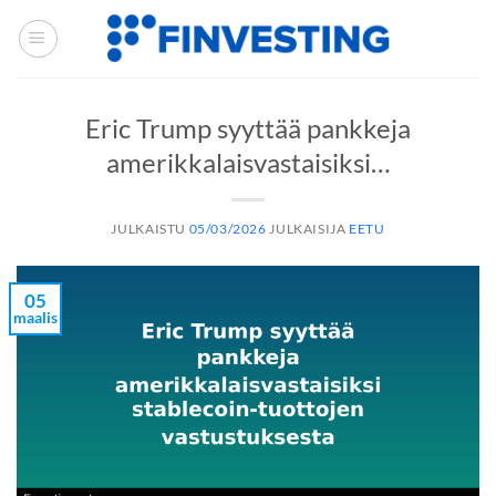
Siirry
sisältöön
Eric Trump syyttää pankkeja
amerikkalaisvastaisiksi…
JULKAISTU
05/03/2026
JULKAISIJA
EETU
05
maalis