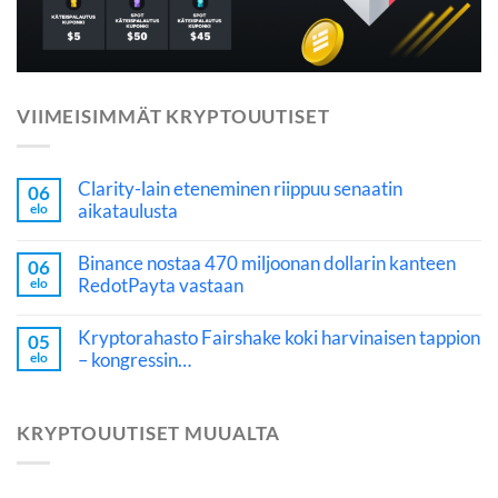
VIIMEISIMMÄT KRYPTOUUTISET
Clarity-lain eteneminen riippuu senaatin
06
aikataulusta
elo
Binance nostaa 470 miljoonan dollarin kanteen
06
RedotPayta vastaan
elo
Kryptorahasto Fairshake koki harvinaisen tappion
05
– kongressin…
elo
KRYPTOUUTISET MUUALTA