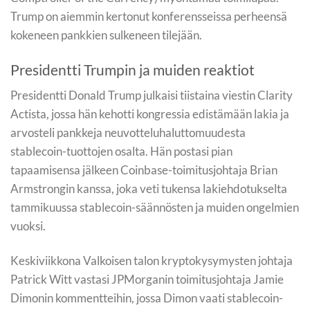
Trump on aiemmin kertonut konferensseissa perheensä
kokeneen pankkien sulkeneen tilejään.
Presidentti Trumpin ja muiden reaktiot
Presidentti Donald Trump julkaisi tiistaina viestin Clarity
Actista, jossa hän kehotti kongressia edistämään lakia ja
arvosteli pankkeja neuvotteluhaluttomuudesta
stablecoin-tuottojen osalta. Hän postasi pian
tapaamisensa jälkeen Coinbase-toimitusjohtaja Brian
Armstrongin kanssa, joka veti tukensa lakiehdotukselta
tammikuussa stablecoin-säännösten ja muiden ongelmien
vuoksi.
Keskiviikkona Valkoisen talon kryptokysymysten johtaja
Patrick Witt vastasi JPMorganin toimitusjohtaja Jamie
Dimonin kommentteihin, jossa Dimon vaati stablecoin-