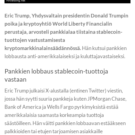
Eric Trump, Yhdysvaltain presidentin Donald Trumpin
poika ja kryptoyhtiö World Liberty Financialin
perustaja, arvosteli pankkialaa tiistaina stablecoin-
tuottojen vastustamisesta
kryptomarkkinalainsäädännössä.
Hän kutsui pankkien
lobbausta anti-amerikkalaiseksi ja kuluttajavastaiseksi.
Pankkien lobbaus stablecoin-tuottoja
vastaan
Eric Trump julkaisi X-alustalla (entinen Twitter) viestin,
jossa hän syytti suuria pankkeja kuten JPMorgan Chase,
Bank of America ja Wells Fargo pyrkimyksistä estää
amerikkalaisia saamasta korkeampia tuottoja
säästöilleen. Hän väitti pankkien lobbaavan estääkseen
palkkioiden tai etujen tarjoamisen asiakkaille