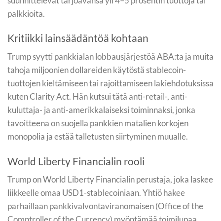
suunnittelevat tarjoavansa yli 4–5 prosentin tuottoja tai
palkkioita.
Kritiikki lainsäädäntöä kohtaan
Trump syytti pankkialan lobbausjärjestöä ABA:ta ja muita
tahoja miljoonien dollareiden käytöstä stablecoin-
tuottojen kieltämiseen tai rajoittamiseen lakiehdotuksissa
kuten Clarity Act. Hän kutsui tätä anti-retail-, anti-
kuluttaja- ja anti-amerikkalaiseksi toiminnaksi, jonka
tavoitteena on suojella pankkien matalien korkojen
monopolia ja estää talletusten siirtyminen muualle.
World Liberty Financialin rooli
Trump on World Liberty Financialin perustaja, joka laskee
liikkeelle omaa USD1-stablecoiniaan. Yhtiö hakee
parhaillaan pankkivalvontaviranomaisen (Office of the
Comptroller of the Currency) myöntämää toimilupaa.