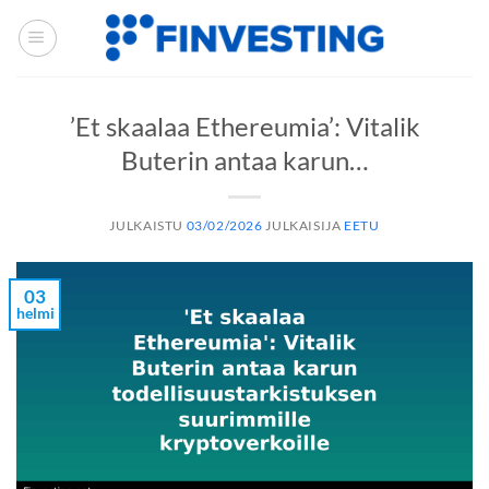
Siirry
sisältöön
’Et skaalaa Ethereumia’: Vitalik
Buterin antaa karun…
JULKAISTU
03/02/2026
JULKAISIJA
EETU
03
helmi