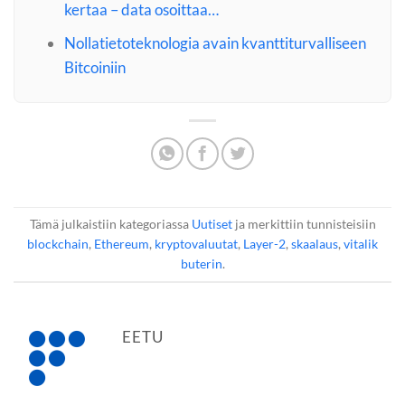
kertaa – data osoittaa…
Nollatietoteknologia avain kvanttiturvalliseen
Bitcoiniin
Tämä julkaistiin kategoriassa
Uutiset
ja merkittiin tunnisteisiin
blockchain
,
Ethereum
,
kryptovaluutat
,
Layer-2
,
skaalaus
,
vitalik
buterin
.
EETU