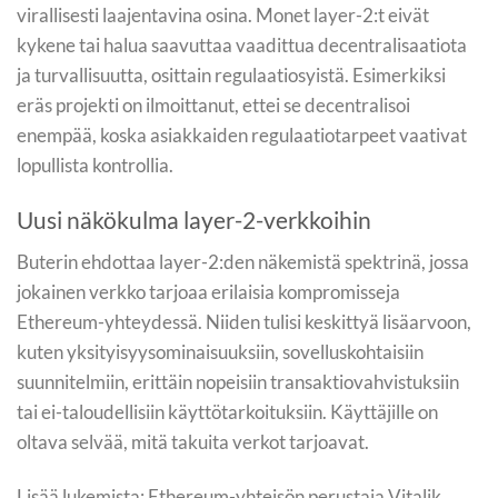
virallisesti laajentavina osina. Monet layer-2:t eivät
kykene tai halua saavuttaa vaadittua decentralisaatiota
ja turvallisuutta, osittain regulaatiosyistä. Esimerkiksi
eräs projekti on ilmoittanut, ettei se decentralisoi
enempää, koska asiakkaiden regulaatiotarpeet vaativat
lopullista kontrollia.
Uusi näkökulma layer-2-verkkoihin
Buterin ehdottaa layer-2:den näkemistä spektrinä, jossa
jokainen verkko tarjoaa erilaisia kompromisseja
Ethereum-yhteydessä. Niiden tulisi keskittyä lisäarvoon,
kuten yksityisyysominaisuuksiin, sovelluskohtaisiin
suunnitelmiin, erittäin nopeisiin transaktiovahvistuksiin
tai ei-taloudellisiin käyttötarkoituksiin. Käyttäjille on
oltava selvää, mitä takuita verkot tarjoavat.
Lisää lukemista: Ethereum-yhteisön perustaja Vitalik