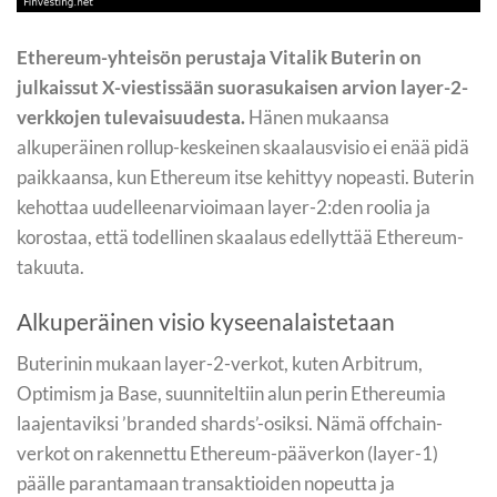
Ethereum-yhteisön perustaja Vitalik Buterin on
julkaissut X-viestissään suorasukaisen arvion layer-2-
verkkojen tulevaisuudesta.
Hänen mukaansa
alkuperäinen rollup-keskeinen skaalausvisio ei enää pidä
paikkaansa, kun Ethereum itse kehittyy nopeasti. Buterin
kehottaa uudelleenarvioimaan layer-2:den roolia ja
korostaa, että todellinen skaalaus edellyttää Ethereum-
takuuta.
Alkuperäinen visio kyseenalaistetaan
Buterinin mukaan layer-2-verkot, kuten Arbitrum,
Optimism ja Base, suunniteltiin alun perin Ethereumia
laajentaviksi ’branded shards’-osiksi. Nämä offchain-
verkot on rakennettu Ethereum-pääverkon (layer-1)
päälle parantamaan transaktioiden nopeutta ja