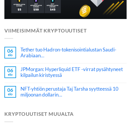
VIIMEISIMMÄT KRYPTOUUTISET
Tether tuo Hadron-tokenisointialustan Saudi-
06
Arabiaan…
elo
JPMorgan: Hyperliquid ETF -virrat pysähtyneet
06
kilpailun kiristyessä
elo
NFT-yhtiön perustaja Taj Tarsha syytteessä 10
06
miljoonan dollarin…
elo
KRYPTOUUTISET MUUALTA