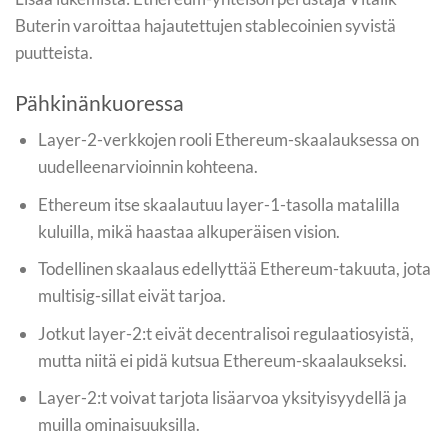
Buterin varoittaa hajautettujen stablecoinien syvistä
puutteista.
Pähkinänkuoressa
Layer-2-verkkojen rooli Ethereum-skaalauksessa on
uudelleenarvioinnin kohteena.
Ethereum itse skaalautuu layer-1-tasolla matalilla
kuluilla, mikä haastaa alkuperäisen vision.
Todellinen skaalaus edellyttää Ethereum-takuuta, jota
multisig-sillat eivät tarjoa.
Jotkut layer-2:t eivät decentralisoi regulaatiosyistä,
mutta niitä ei pidä kutsua Ethereum-skaalaukseksi.
Layer-2:t voivat tarjota lisäarvoa yksityisyydellä ja
muilla ominaisuuksilla.