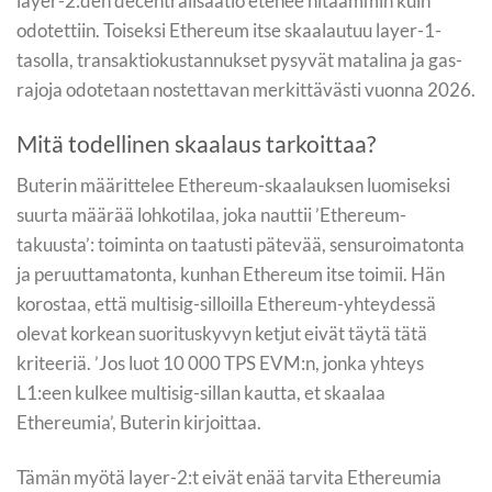
layer-2:den decentralisaatio etenee hitaammin kuin
odotettiin. Toiseksi Ethereum itse skaalautuu layer-1-
tasolla, transaktiokustannukset pysyvät matalina ja gas-
rajoja odotetaan nostettavan merkittävästi vuonna 2026.
Mitä todellinen skaalaus tarkoittaa?
Buterin määrittelee Ethereum-skaalauksen luomiseksi
suurta määrää lohkotilaa, joka nauttii ’Ethereum-
takuusta’: toiminta on taatusti pätevää, sensuroimatonta
ja peruuttamatonta, kunhan Ethereum itse toimii. Hän
korostaa, että multisig-silloilla Ethereum-yhteydessä
olevat korkean suorituskyvyn ketjut eivät täytä tätä
kriteeriä. ’Jos luot 10 000 TPS EVM:n, jonka yhteys
L1:een kulkee multisig-sillan kautta, et skaalaa
Ethereumia’, Buterin kirjoittaa.
Tämän myötä layer-2:t eivät enää tarvita Ethereumia