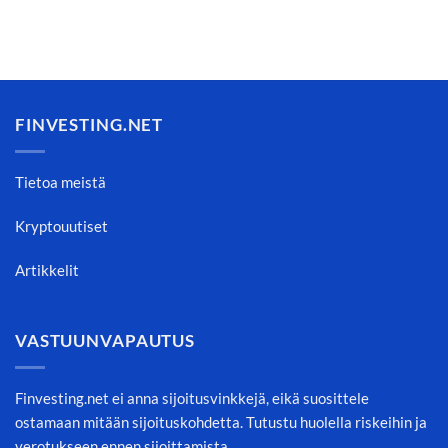
FINVESTING.NET
Tietoa meistä
Kryptouutiset
Artikkelit
VASTUUNVAPAUTUS
Finvesting.net ei anna sijoitusvinkkejä, eikä suosittele
ostamaan mitään sijoituskohdetta. Tutustu huolella riskeihin ja
verotukseen ennen sijoittamista.