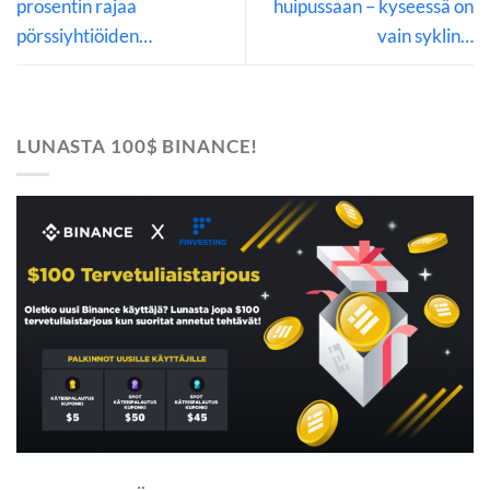
prosentin rajaa
huipussaan – kyseessä on
pörssiyhtiöiden…
vain syklin…
LUNASTA 100$ BINANCE!