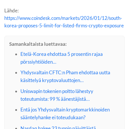
Lähde:
https://www.coindesk.com/markets/2026/01/12/south-
korea-proposes-5-limit-for-listed-firms-crypto-exposure
Samankaltaista luettavaa:
Etelä-Korea ehdottaa 5 prosentin rajaa
pörssiyhtiöiden…
Yhdysvaltain CFTC:n Pham ehdottaa uutta
käsittelyä kryptovaluuttojen…
Uniswapin tokenien poltto lähestyy
toteutumista: 99 % äänestäjistä…
Entä jos Yhdysvaltain kryptomarkkinoiden
sääntelyhanke ei toteudukaan?
Nasdaq hakee 23 tunnin päivittäistä