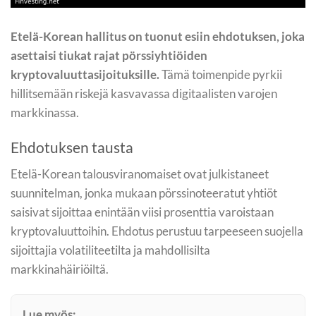
Etelä-Korean hallitus on tuonut esiin ehdotuksen, joka
asettaisi tiukat rajat pörssiyhtiöiden
kryptovaluuttasijoituksille.
Tämä toimenpide pyrkii
hillitsemään riskejä kasvavassa digitaalisten varojen
markkinassa.
Ehdotuksen tausta
Etelä-Korean talousviranomaiset ovat julkistaneet
suunnitelman, jonka mukaan pörssinoteeratut yhtiöt
saisivat sijoittaa enintään viisi prosenttia varoistaan
kryptovaluuttoihin. Ehdotus perustuu tarpeeseen suojella
sijoittajia volatiliteetilta ja mahdollisilta
markkinahäiriöiltä.
Lue myös: