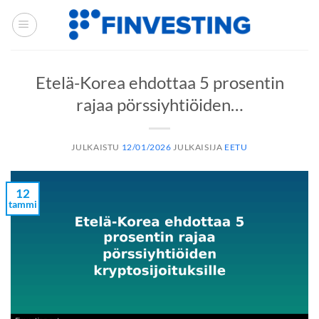
Siirry
sisältöön
Etelä-Korea ehdottaa 5 prosentin
rajaa pörssiyhtiöiden…
JULKAISTU
12/01/2026
JULKAISIJA
EETU
12
tammi