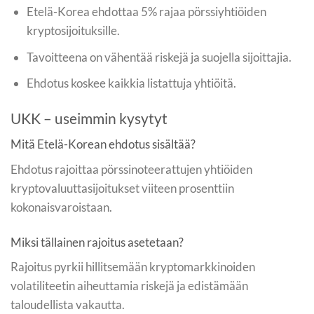
Etelä-Korea ehdottaa 5% rajaa pörssiyhtiöiden
kryptosijoituksille.
Tavoitteena on vähentää riskejä ja suojella sijoittajia.
Ehdotus koskee kaikkia listattuja yhtiöitä.
UKK – useimmin kysytyt
Mitä Etelä-Korean ehdotus sisältää?
Ehdotus rajoittaa pörssinoteerattujen yhtiöiden
kryptovaluuttasijoitukset viiteen prosenttiin
kokonaisvaroistaan.
Miksi tällainen rajoitus asetetaan?
Rajoitus pyrkii hillitsemään kryptomarkkinoiden
volatiliteetin aiheuttamia riskejä ja edistämään
taloudellista vakautta.