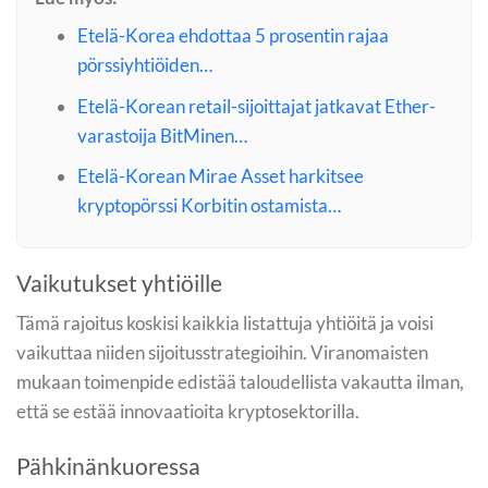
Etelä-Korea ehdottaa 5 prosentin rajaa
pörssiyhtiöiden…
Etelä-Korean retail-sijoittajat jatkavat Ether-
varastoija BitMinen…
Etelä-Korean Mirae Asset harkitsee
kryptopörssi Korbitin ostamista…
Vaikutukset yhtiöille
Tämä rajoitus koskisi kaikkia listattuja yhtiöitä ja voisi
vaikuttaa niiden sijoitusstrategioihin. Viranomaisten
mukaan toimenpide edistää taloudellista vakautta ilman,
että se estää innovaatioita kryptosektorilla.
Pähkinänkuoressa