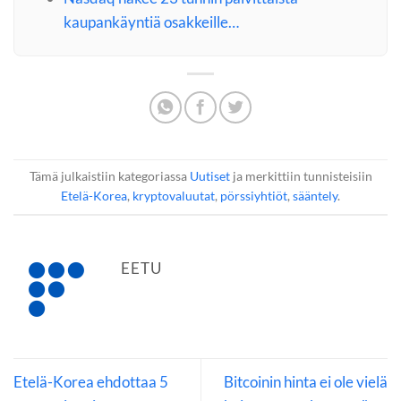
kaupankäyntiä osakkeille…
Tämä julkaistiin kategoriassa
Uutiset
ja merkittiin tunnisteisiin
Etelä-Korea
,
kryptovaluutat
,
pörssiyhtiöt
,
sääntely
.
EETU
Etelä-Korea ehdottaa 5
Bitcoinin hinta ei ole vielä