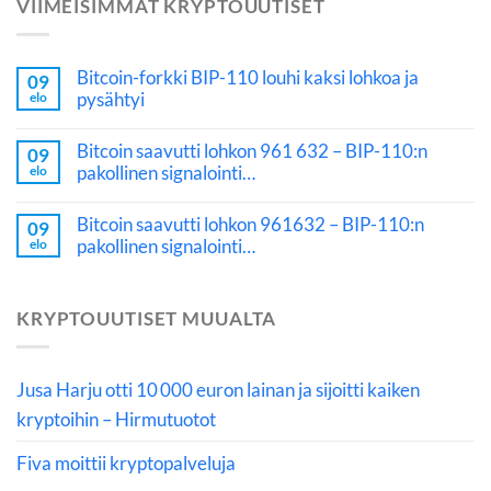
VIIMEISIMMÄT KRYPTOUUTISET
Bitcoin-forkki BIP-110 louhi kaksi lohkoa ja
09
pysähtyi
elo
Bitcoin saavutti lohkon 961 632 – BIP-110:n
09
pakollinen signalointi…
elo
Bitcoin saavutti lohkon 961632 – BIP-110:n
09
pakollinen signalointi…
elo
KRYPTOUUTISET MUUALTA
Jusa Harju otti 10 000 euron lainan ja sijoitti kaiken
kryptoihin – Hirmutuotot
Fiva moittii kryptopalveluja