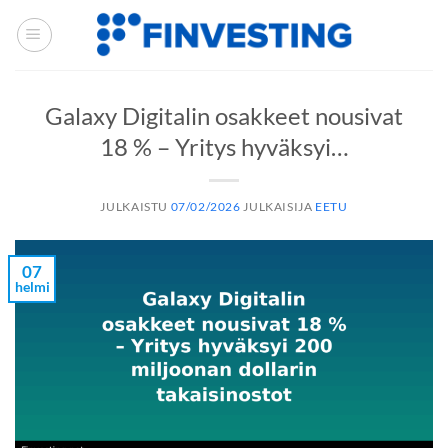
Siirry
sisältöön
Galaxy Digitalin osakkeet nousivat
18 % – Yritys hyväksyi…
JULKAISTU
07/02/2026
JULKAISIJA
EETU
07
helmi