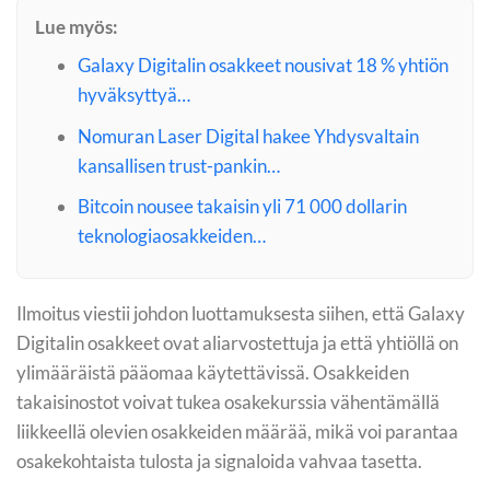
Lue myös:
Galaxy Digitalin osakkeet nousivat 18 % yhtiön
hyväksyttyä…
Nomuran Laser Digital hakee Yhdysvaltain
kansallisen trust-pankin…
Bitcoin nousee takaisin yli 71 000 dollarin
teknologiaosakkeiden…
Ilmoitus viestii johdon luottamuksesta siihen, että Galaxy
Digitalin osakkeet ovat aliarvostettuja ja että yhtiöllä on
ylimääräistä pääomaa käytettävissä. Osakkeiden
takaisinostot voivat tukea osakekurssia vähentämällä
liikkeellä olevien osakkeiden määrää, mikä voi parantaa
osakekohtaista tulosta ja signaloida vahvaa tasetta.