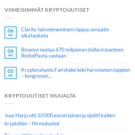
VIIMEISIMMÄT KRYPTOUUTISET
Clarity-lain eteneminen riippuu senaatin
06
aikataulusta
elo
Binance nostaa 470 miljoonan dollarin kanteen
06
RedotPayta vastaan
elo
Kryptorahasto Fairshake koki harvinaisen tappion
05
– kongressin…
elo
KRYPTOUUTISET MUUALTA
Jusa Harju otti 10 000 euron lainan ja sijoitti kaiken
kryptoihin – Hirmutuotot