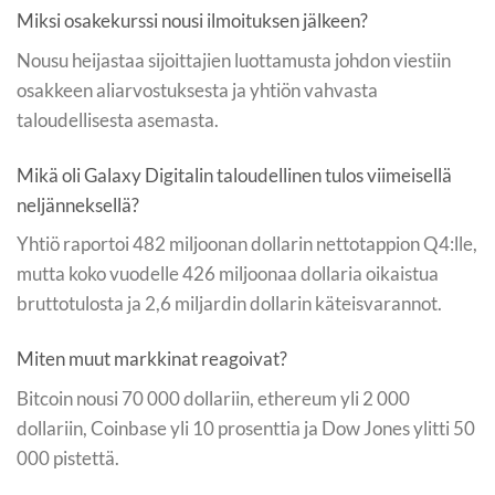
Miksi osakekurssi nousi ilmoituksen jälkeen?
Nousu heijastaa sijoittajien luottamusta johdon viestiin
osakkeen aliarvostuksesta ja yhtiön vahvasta
taloudellisesta asemasta.
Mikä oli Galaxy Digitalin taloudellinen tulos viimeisellä
neljänneksellä?
Yhtiö raportoi 482 miljoonan dollarin nettotappion Q4:lle,
mutta koko vuodelle 426 miljoonaa dollaria oikaistua
bruttotulosta ja 2,6 miljardin dollarin käteisvarannot.
Miten muut markkinat reagoivat?
Bitcoin nousi 70 000 dollariin, ethereum yli 2 000
dollariin, Coinbase yli 10 prosenttia ja Dow Jones ylitti 50
000 pistettä.