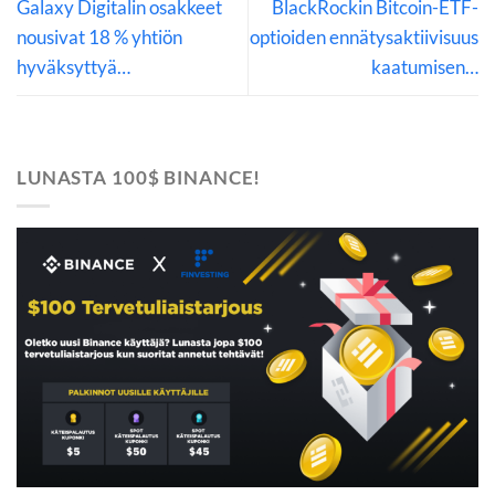
Galaxy Digitalin osakkeet
BlackRockin Bitcoin-ETF-
nousivat 18 % yhtiön
optioiden ennätysaktiivisuus
hyväksyttyä…
kaatumisen…
LUNASTA 100$ BINANCE!