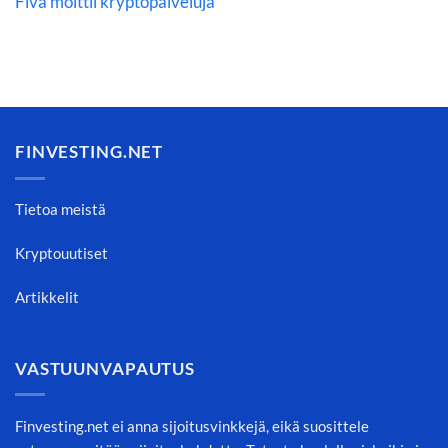
Fiva moittii kryptopalveluja
FINVESTING.NET
Tietoa meistä
Kryptouutiset
Artikkelit
VASTUUNVAPAUTUS
Finvesting.net ei anna sijoitusvinkkejä, eikä suosittele