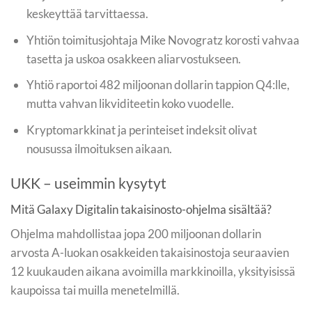
keskeyttää tarvittaessa.
Yhtiön toimitusjohtaja Mike Novogratz korosti vahvaa
tasetta ja uskoa osakkeen aliarvostukseen.
Yhtiö raportoi 482 miljoonan dollarin tappion Q4:lle,
mutta vahvan likviditeetin koko vuodelle.
Kryptomarkkinat ja perinteiset indeksit olivat
nousussa ilmoituksen aikaan.
UKK – useimmin kysytyt
Mitä Galaxy Digitalin takaisinosto-ohjelma sisältää?
Ohjelma mahdollistaa jopa 200 miljoonan dollarin
arvosta A-luokan osakkeiden takaisinostoja seuraavien
12 kuukauden aikana avoimilla markkinoilla, yksityisissä
kaupoissa tai muilla menetelmillä.