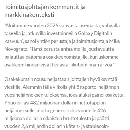
Toimitusjohtajan kommentit ja
markkinakonteksti
”Aloitamme vuoden 2026 vahvasta asemasta, vahvalla
taseella ja jatkuvilla investoinneilla Galaxy Digitalin
kasvuun”, sanoi yhtiön perustaja ja toimitusjohtaja Mike
Novogratz. ”Tämä perusta antaa meille joustavuutta
palauttaa pääomaa osakkeenomistajille, kun uskomme
osakkeen hinnan eivät heijasta liiketoiminnan arvoa.”
Osakekurssin nousu heijastaa sijoittajien hyväksyntää
viestille. Aiemmin tällä viikolla yhtiö raportoi neljännen
vuosineljänneksen tuloksensa, joka aluksi painoi osaketta.
Yhtiö kirjasi 482 miljoonan dollarin nettotappion
neljännekselle, mutta generoi koko vuodelle 426
miljoonaa dollaria oikaistua bruttotulosta ja päätti
vuoden 2,6 miljardin dollarin käteis- ja stablecoin-