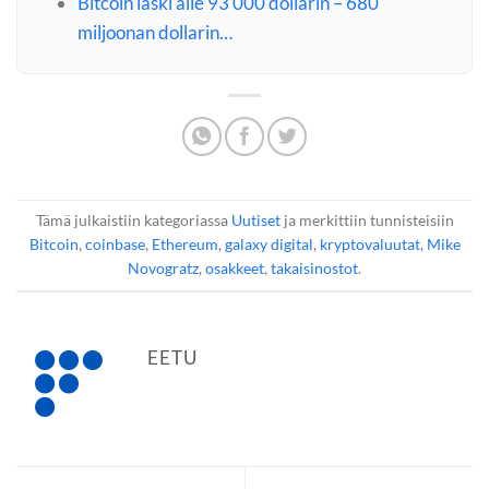
Bitcoin laski alle 93 000 dollarin – 680
miljoonan dollarin…
Tämä julkaistiin kategoriassa
Uutiset
ja merkittiin tunnisteisiin
Bitcoin
,
coinbase
,
Ethereum
,
galaxy digital
,
kryptovaluutat
,
Mike
Novogratz
,
osakkeet
,
takaisinostot
.
EETU