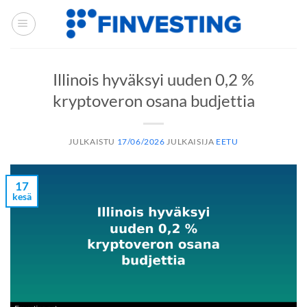
Siirry
sisältöön
Illinois hyväksyi uuden 0,2 %
kryptoveron osana budjettia
JULKAISTU
17/06/2026
JULKAISIJA
EETU
17
kesä