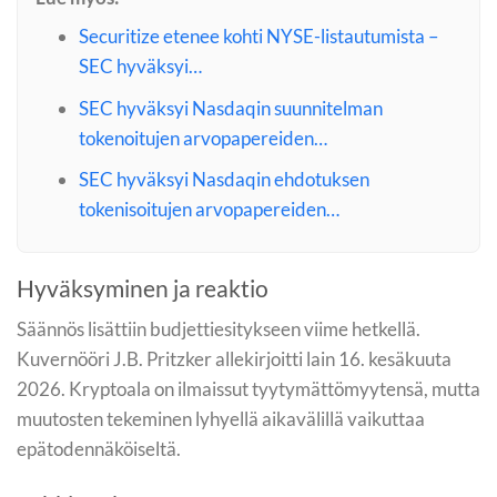
Securitize etenee kohti NYSE-listautumista –
SEC hyväksyi…
SEC hyväksyi Nasdaqin suunnitelman
tokenoitujen arvopapereiden…
SEC hyväksyi Nasdaqin ehdotuksen
tokenisoitujen arvopapereiden…
Hyväksyminen ja reaktio
Säännös lisättiin budjettiesitykseen viime hetkellä.
Kuvernööri J.B. Pritzker allekirjoitti lain 16. kesäkuuta
2026. Kryptoala on ilmaissut tyytymättömyytensä, mutta
muutosten tekeminen lyhyellä aikavälillä vaikuttaa
epätodennäköiseltä.