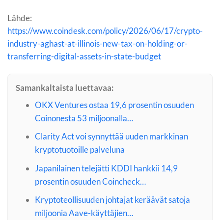
Lähde:
https://www.coindesk.com/policy/2026/06/17/crypto-
industry-aghast-at-illinois-new-tax-on-holding-or-
transferring-digital-assets-in-state-budget
Samankaltaista luettavaa:
OKX Ventures ostaa 19,6 prosentin osuuden
Coinonesta 53 miljoonalla…
Clarity Act voi synnyttää uuden markkinan
kryptotuotoille palveluna
Japanilainen telejätti KDDI hankkii 14,9
prosentin osuuden Coincheck…
Kryptoteollisuuden johtajat keräävät satoja
miljoonia Aave-käyttäjien…