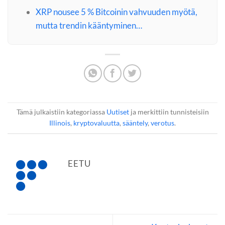
XRP nousee 5 % Bitcoinin vahvuuden myötä,
mutta trendin kääntyminen…
Tämä julkaistiin kategoriassa
Uutiset
ja merkittiin tunnisteisiin
Illinois
,
kryptovaluutta
,
sääntely
,
verotus
.
EETU