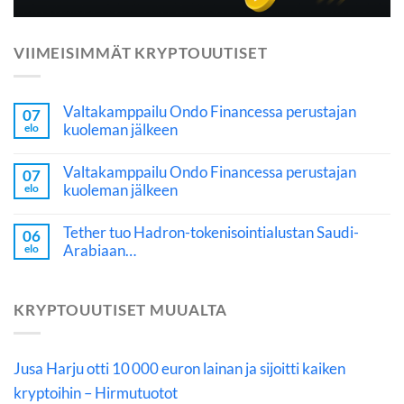
VIIMEISIMMÄT KRYPTOUUTISET
Valtakamppailu Ondo Financessa perustajan
07
kuoleman jälkeen
elo
Valtakamppailu Ondo Financessa perustajan
07
kuoleman jälkeen
elo
Tether tuo Hadron-tokenisointialustan Saudi-
06
Arabiaan…
elo
KRYPTOUUTISET MUUALTA
Jusa Harju otti 10 000 euron lainan ja sijoitti kaiken
kryptoihin – Hirmutuotot