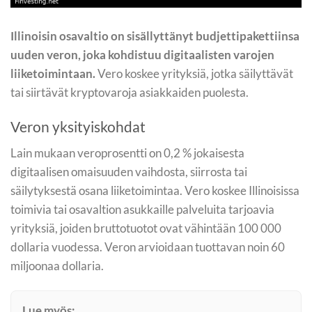
Illinoisin osavaltio on sisällyttänyt budjettipakettiinsa
uuden veron, joka kohdistuu digitaalisten varojen
liiketoimintaan.
Vero koskee yrityksiä, jotka säilyttävät
tai siirtävät kryptovaroja asiakkaiden puolesta.
Veron yksityiskohdat
Lain mukaan veroprosentti on 0,2 % jokaisesta
digitaalisen omaisuuden vaihdosta, siirrosta tai
säilytyksestä osana liiketoimintaa. Vero koskee Illinoisissa
toimivia tai osavaltion asukkaille palveluita tarjoavia
yrityksiä, joiden bruttotuotot ovat vähintään 100 000
dollaria vuodessa. Veron arvioidaan tuottavan noin 60
miljoonaa dollaria.
Lue myös: