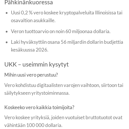
Pähkinänkuoressa
Uusi 0,2 % vero koskee kryptopalveluita Illinoisissa tai
osavaltion asukkaille.
Veron tuottoarvio on noin 60 miljoonaa dollaria.
Laki hyväksyttiin osana 56 miljardin dollarin budjettia
kesäkuussa 2026.
UKK – useimmin kysytyt
Mihin uusi vero perustuu?
Vero kohdistuu digitaalisten varojen vaihtoon, siirtoon tai
säilytykseen yritystoiminnassa.
Koskeeko vero kaikkia toimijoita?
Vero koskee yrityksiä, joiden vuotuiset bruttotuotot ovat
vähintään 100 000 dollaria.