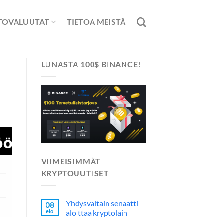
TOVALUUTAT
TIETOA MEISTÄ
LUNASTA 100$ BINANCE!
VIIMEISIMMÄT
KRYPTOUUTISET
Yhdysvaltain senaatti
08
elo
aloittaa kryptolain