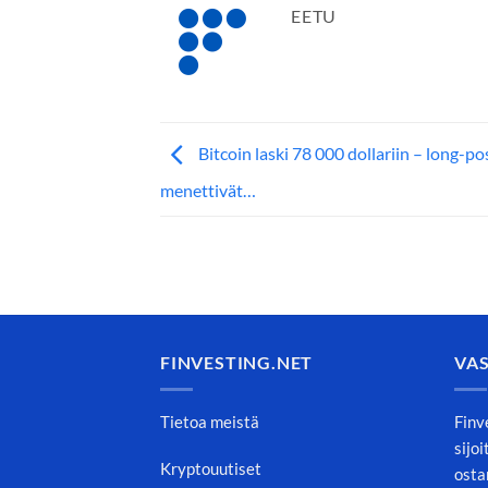
EETU
Bitcoin laski 78 000 dollariin – long-po
menettivät…
FINVESTING.NET
VA
Tietoa meistä
Finv
sijo
Kryptouutiset
osta