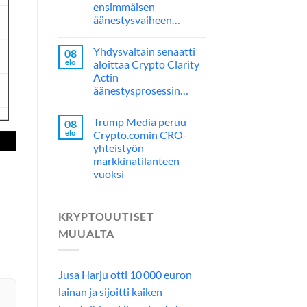
ensimmäisen
äänestysvaiheen…
Yhdysvaltain senaatti
08
elo
aloittaa Crypto Clarity
Actin
äänestysprosessin…
Trump Media peruu
08
elo
Crypto.comin CRO-
yhteistyön
markkinatilanteen
vuoksi
KRYPTOUUTISET
MUUALTA
Jusa Harju otti 10 000 euron
lainan ja sijoitti kaiken