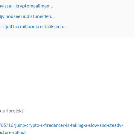
tavissa – kryptomaailman…
 Öljy nousee uudistuneiden…
 sijoittaa miljoonia estääkseen…
uriprojekti.
05/16/jump-crypto-s-firedancer-is-taking-a-slow-and-steady-
ucture-rollout