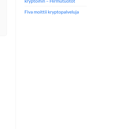
kryptoihin – Hirmutuotot
Fiva moittii kryptopalveluja