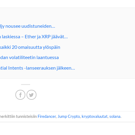
 Öljy nousee uudistuneiden…
n laskiessa – Ether ja XRP jäävät…
kaikki 20 omaisuutta ylöspäin
odan volatiliteetin laantuessa
ial Intents -lanseerauksen jälkeen…
erkittiin tunnisteisiin
Firedancer
,
Jump Crypto
,
kryptovaluutat
,
solana
.