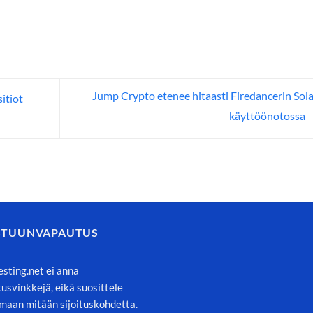
Jump Crypto etenee hitaasti Firedancerin Sol
sitiot
käyttöönotossa
STUUNVAPAUTUS
esting.net ei anna
itusvinkkejä, eikä suosittele
maan mitään sijoituskohdetta.