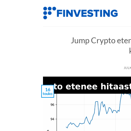
Siirry
sisältöön
Jump Crypto eten
JUL
16
touko