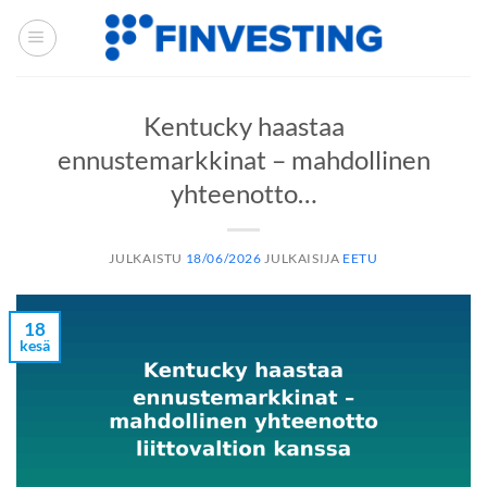
Siirry
sisältöön
Kentucky haastaa
ennustemarkkinat – mahdollinen
yhteenotto…
JULKAISTU
18/06/2026
JULKAISIJA
EETU
18
kesä