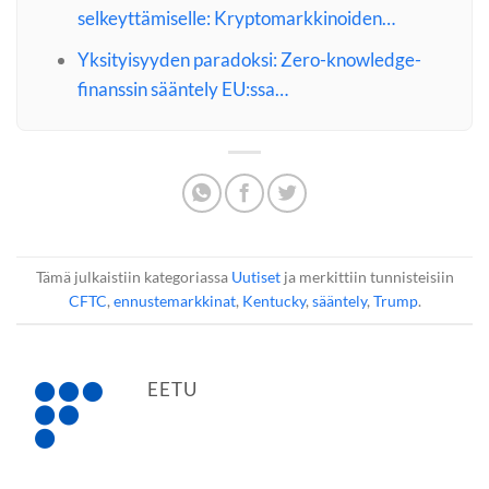
selkeyttämiselle: Kryptomarkkinoiden…
Yksityisyyden paradoksi: Zero-knowledge-
finanssin sääntely EU:ssa…
Tämä julkaistiin kategoriassa
Uutiset
ja merkittiin tunnisteisiin
CFTC
,
ennustemarkkinat
,
Kentucky
,
sääntely
,
Trump
.
EETU