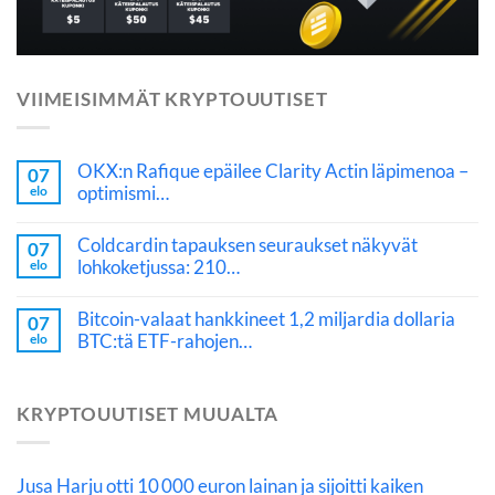
VIIMEISIMMÄT KRYPTOUUTISET
OKX:n Rafique epäilee Clarity Actin läpimenoa –
07
optimismi…
elo
Coldcardin tapauksen seuraukset näkyvät
07
lohkoketjussa: 210…
elo
Bitcoin-valaat hankkineet 1,2 miljardia dollaria
07
BTC:tä ETF-rahojen…
elo
KRYPTOUUTISET MUUALTA
Jusa Harju otti 10 000 euron lainan ja sijoitti kaiken