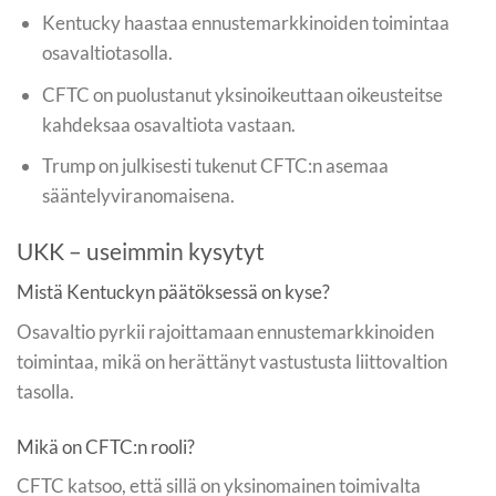
Kentucky haastaa ennustemarkkinoiden toimintaa
osavaltiotasolla.
CFTC on puolustanut yksinoikeuttaan oikeusteitse
kahdeksaa osavaltiota vastaan.
Trump on julkisesti tukenut CFTC:n asemaa
sääntelyviranomaisena.
UKK – useimmin kysytyt
Mistä Kentuckyn päätöksessä on kyse?
Osavaltio pyrkii rajoittamaan ennustemarkkinoiden
toimintaa, mikä on herättänyt vastustusta liittovaltion
tasolla.
Mikä on CFTC:n rooli?
CFTC katsoo, että sillä on yksinomainen toimivalta