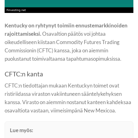
Kentucky on ryhtynyt toimiin ennustemarkkinoiden
rajoittamiseksi.
Osavaltion päätös voi johtaa
oikeudelliseen kiistaan Commodity Futures Trading
Commissionin (CFTC) kanssa, joka on aiemmin
puolustanut toimivaltaansa tapahtumasopimuksissa.
CFTC:n kanta
CFTC:n tiedottajan mukaan Kentuckyn toimet ovat
ristiriidassa viraston vakiintuneen sääntelykehyksen
kanssa. Virasto on aiemmin nostanut kanteen kahdeksaa
osavaltiota vastaan, viimeisimpänä New Mexicoa.
Lue myös: