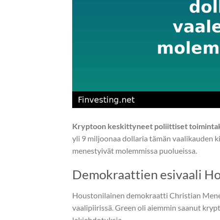
Kryptoon keskittyneet poliittiset toiminta
yli 9 miljoonaa dollaria tämän vaalikauden ki
menestyivät molemmissa puolueissa.
Demokraattien esivaali Ho
Houstonilainen demokraatti Christian Menef
vaalipiirissä. Green oli aiemmin saanut kry
lakiehdotuksia.