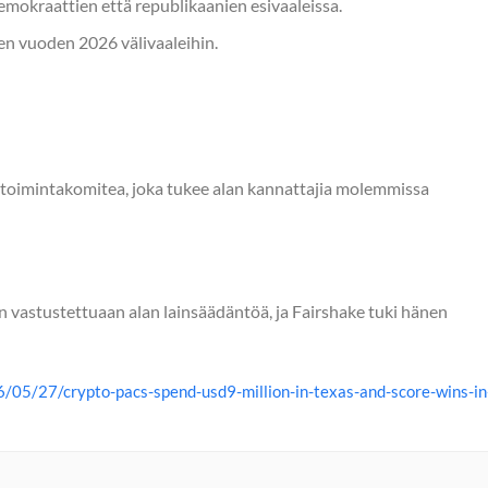
mokraattien että republikaanien esivaaleissa.
en vuoden 2026 välivaaleihin.
n toimintakomitea, joka tukee alan kannattajia molemmissa
 vastustettuaan alan lainsäädäntöä, ja Fairshake tuki hänen
/05/27/crypto-pacs-spend-usd9-million-in-texas-and-score-wins-in