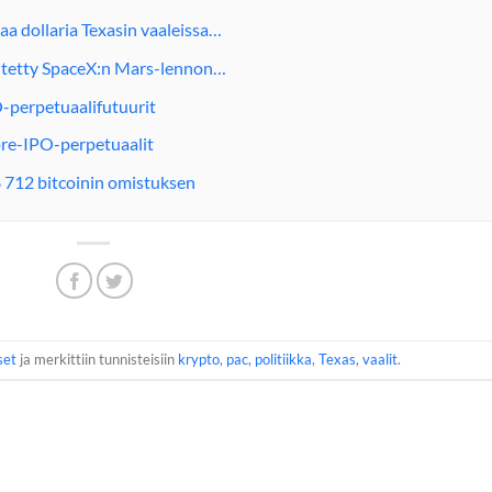
aa dollaria Texasin vaaleissa…
itetty SpaceX:n Mars-lennon…
-perpetuaalifutuurit
pre-IPO-perpetuaalit
 712 bitcoinin omistuksen
set
ja merkittiin tunnisteisiin
krypto
,
pac
,
politiikka
,
Texas
,
vaalit
.