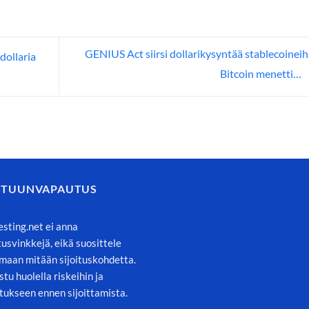
GENIUS Act siirsi dollarikysyntää stablecoineih
dollaria
Bitcoin menetti…
STUUNVAPAUTUS
esting.net ei anna
itusvinkkejä, eikä suosittele
maan mitään sijoituskohdetta.
stu huolella riskeihin ja
tukseen ennen sijoittamista.