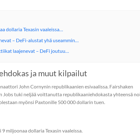
aa dollaria Texasin vaaleissa…
enevat – DeFi-alustat yhä useammin…
tiikat laajenevat – DeFi joutuu…
ehdokas ja muut kilpailut
enaattori John Cornynin republikaanien esivaalissa. Fairshaken
 Jobs tuki neljää voittanutta republikaaniehdokasta yhteensä no
uolestaan myönsi Paxtonille 500 000 dollarin tuen.
 9 miljoonaa dollaria Texasin vaaleissa.