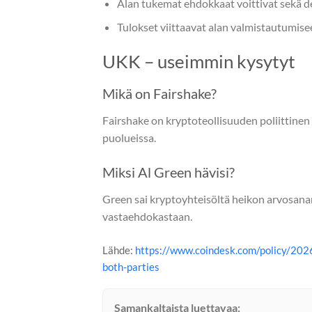
Alan tukemat ehdokkaat voittivat sekä de
Tulokset viittaavat alan valmistautumise
UKK – useimmin kysytyt
Mikä on Fairshake?
Fairshake on kryptoteollisuuden poliittine
puolueissa.
Miksi Al Green hävisi?
Green sai kryptoyhteisöltä heikon arvosanan
vastaehdokastaan.
Lähde:
https://www.coindesk.com/policy/2026
both-parties
Samankaltaista luettavaa: