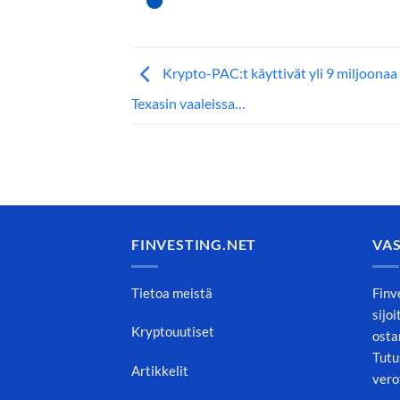
Krypto-PAC:t käyttivät yli 9 miljoonaa 
Texasin vaaleissa…
FINVESTING.NET
VA
Tietoa meistä
Finv
sijo
Kryptouutiset
osta
Tutu
Artikkelit
vero