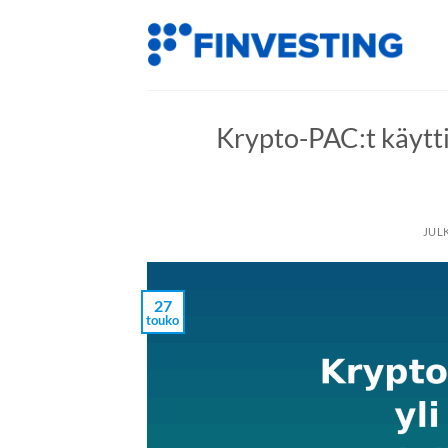
Siirry
sisältöön
Krypto-PAC:t käyttiv
JUL
27
touko