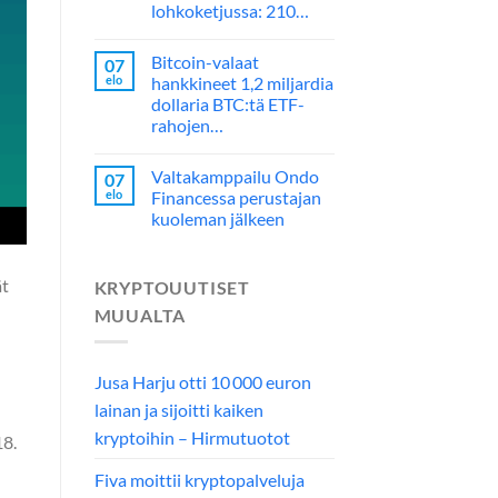
lohkoketjussa: 210…
Bitcoin-valaat
07
elo
hankkineet 1,2 miljardia
dollaria BTC:tä ETF-
rahojen…
Valtakamppailu Ondo
07
elo
Financessa perustajan
kuoleman jälkeen
ät
KRYPTOUUTISET
MUUALTA
Jusa Harju otti 10 000 euron
lainan ja sijoitti kaiken
kryptoihin – Hirmutuotot
18.
Fiva moittii kryptopalveluja