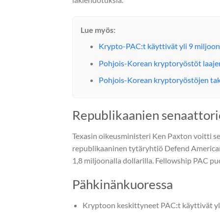
Lue myös:
Krypto-PAC:t käyttivät yli 9 miljoon
Pohjois-Korean kryptoryöstöt laaj
Pohjois-Korean kryptoryöstöjen tak
Republikaanien senaattori
Texasin oikeusministeri Ken Paxton voitti s
republikaaninen tytäryhtiö Defend American
1,8 miljoonalla dollarilla. Fellowship PAC p
Pähkinänkuoressa
Kryptoon keskittyneet PAC:t käyttivät yli