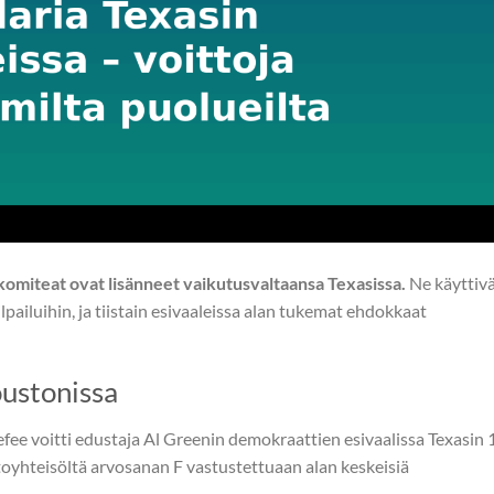
komiteat ovat lisänneet vaikutusvaltaansa Texasissa.
Ne käyttiv
lpailuihin, ja tiistain esivaaleissa alan tukemat ehdokkaat
ustonissa
ee voitti edustaja Al Greenin demokraattien esivaalissa Texasin 
ptoyhteisöltä arvosanan F vastustettuaan alan keskeisiä