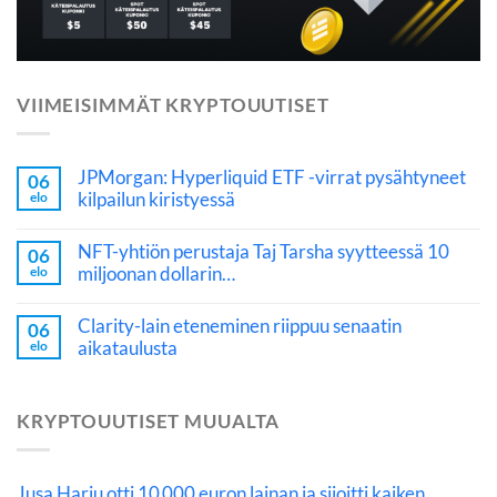
VIIMEISIMMÄT KRYPTOUUTISET
JPMorgan: Hyperliquid ETF -virrat pysähtyneet
06
kilpailun kiristyessä
elo
NFT-yhtiön perustaja Taj Tarsha syytteessä 10
06
miljoonan dollarin…
elo
Clarity-lain eteneminen riippuu senaatin
06
aikataulusta
elo
KRYPTOUUTISET MUUALTA
Jusa Harju otti 10 000 euron lainan ja sijoitti kaiken