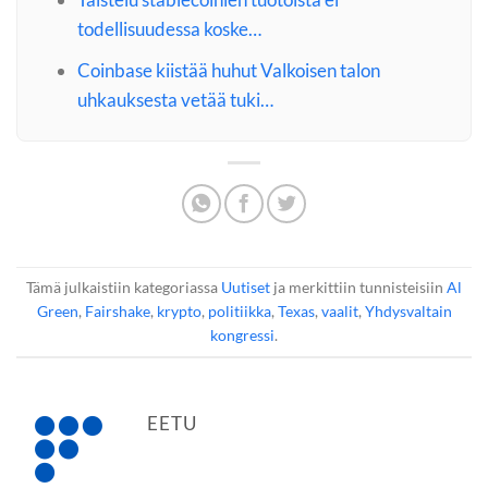
todellisuudessa koske…
Coinbase kiistää huhut Valkoisen talon
uhkauksesta vetää tuki…
Tämä julkaistiin kategoriassa
Uutiset
ja merkittiin tunnisteisiin
Al
Green
,
Fairshake
,
krypto
,
politiikka
,
Texas
,
vaalit
,
Yhdysvaltain
kongressi
.
EETU