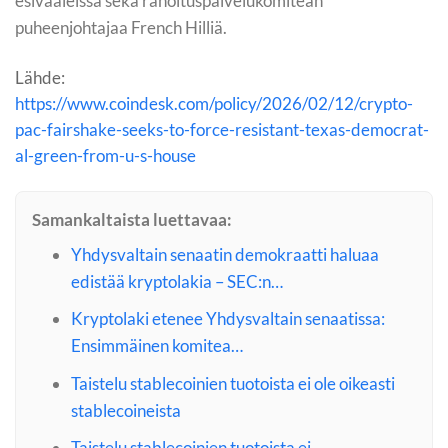
esivaaleissa sekä rahoituspalvelukomitean
puheenjohtajaa French Hilliä.
Lähde:
https://www.coindesk.com/policy/2026/02/12/crypto-
pac-fairshake-seeks-to-force-resistant-texas-democrat-
al-green-from-u-s-house
Samankaltaista luettavaa:
Yhdysvaltain senaatin demokraatti haluaa
edistää kryptolakia – SEC:n…
Kryptolaki etenee Yhdysvaltain senaatissa:
Ensimmäinen komitea…
Taistelu stablecoinien tuotoista ei ole oikeasti
stablecoineista
Taistelu stablecoinien tuotoista ei