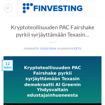
Siirry
sisältöön
Kryptoteollisuuden PAC Fairshake
pyrkii syrjäyttämään Texasin…
JULKAISTU
12/02/2026
JULKAISIJA
EETU
12
helmi