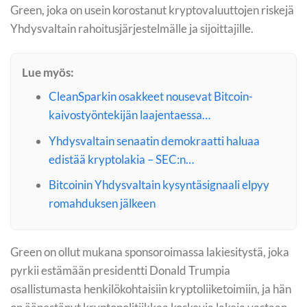
Green, joka on usein korostanut kryptovaluuttojen riskejä
Yhdysvaltain rahoitusjärjestelmälle ja sijoittajille.
Lue myös:
CleanSparkin osakkeet nousevat Bitcoin-
kaivostyöntekijän laajentaessa…
Yhdysvaltain senaatin demokraatti haluaa
edistää kryptolakia – SEC:n…
Bitcoinin Yhdysvaltain kysyntäsignaali elpyy
romahduksen jälkeen
Green on ollut mukana sponsoroimassa lakiesitystä, joka
pyrkii estämään presidentti Donald Trumpia
osallistumasta henkilökohtaisiin kryptoliiketoimiin, ja hän