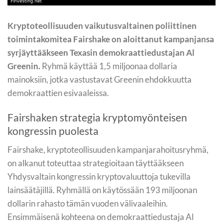
Kryptoteollisuuden vaikutusvaltainen poliittinen
toimintakomitea Fairshake on aloittanut kampanjansa
syrjäyttääkseen Texasin demokraattiedustajan Al
Greenin.
Ryhmä käyttää 1,5 miljoonaa dollaria
mainoksiin, jotka vastustavat Greenin ehdokkuutta
demokraattien esivaaleissa.
Fairshaken strategia kryptomyönteisen
kongressin puolesta
Fairshake, kryptoteollisuuden kampanjarahoitusryhmä,
on alkanut toteuttaa strategioitaan täyttääkseen
Yhdysvaltain kongressin kryptovaluuttoja tukevilla
lainsäätäjillä. Ryhmällä on käytössään 193 miljoonan
dollarin rahasto tämän vuoden välivaaleihin.
Ensimmäisenä kohteena on demokraattiedustaja Al