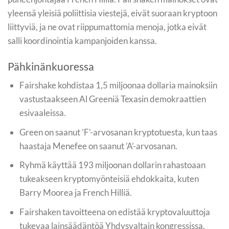
yleensä yleisiä poliittisia viestejä, eivät suoraan kryptoon
liittyviä, ja ne ovat riippumattomia menoja, jotka eivät
salli koordinointia kampanjoiden kanssa.
Pähkinänkuoressa
Fairshake kohdistaa 1,5 miljoonaa dollaria mainoksiin
vastustaakseen Al Greeniä Texasin demokraattien
esivaaleissa.
Green on saanut ’F’-arvosanan kryptotuesta, kun taas
haastaja Menefee on saanut ’A’-arvosanan.
Ryhmä käyttää 193 miljoonan dollarin rahastoaan
tukeakseen kryptomyönteisiä ehdokkaita, kuten
Barry Moorea ja French Hilliä.
Fairshaken tavoitteena on edistää kryptovaluuttoja
tukevaa lainsäädäntöä Yhdysvaltain kongressissa.