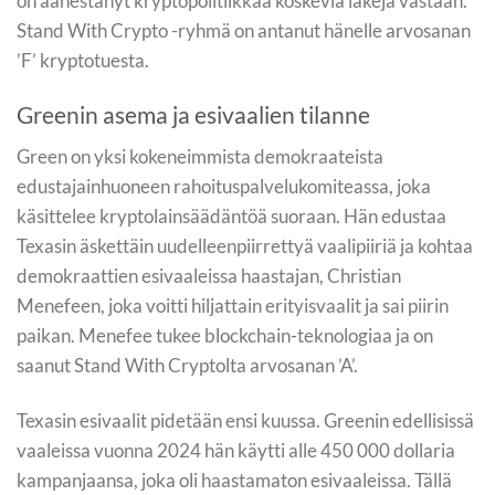
on äänestänyt kryptopolitiikkaa koskevia lakeja vastaan.
Stand With Crypto -ryhmä on antanut hänelle arvosanan
’F’ kryptotuesta.
Greenin asema ja esivaalien tilanne
Green on yksi kokeneimmista demokraateista
edustajainhuoneen rahoituspalvelukomiteassa, joka
käsittelee kryptolainsäädäntöä suoraan. Hän edustaa
Texasin äskettäin uudelleenpiirrettyä vaalipiiriä ja kohtaa
demokraattien esivaaleissa haastajan, Christian
Menefeen, joka voitti hiljattain erityisvaalit ja sai piirin
paikan. Menefee tukee blockchain-teknologiaa ja on
saanut Stand With Cryptolta arvosanan ’A’.
Texasin esivaalit pidetään ensi kuussa. Greenin edellisissä
vaaleissa vuonna 2024 hän käytti alle 450 000 dollaria
kampanjaansa, joka oli haastamaton esivaaleissa. Tällä