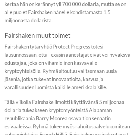
kertaa hän on kerännyt yli 700 000 dollaria, mutta se on
alle puolet Fairshaken hänelle kohdistamasta 1,5
miljoonasta dollarista.
Fairshaken muut toimet
Fairshaken tytäryhtiö Protect Progress totesi
lausunnossaan, että Texasin äänestäjät eivät voi hyväksyä
edustajaa, joka on vihamielinen kasvavalle
kryptoyhteisölle. Ryhmä sitoutuu valitsemaan uusia
jäseniä, jotka tukevat innovaatioita, kasvua ja
varallisuuden luomista kaikille amerikkalaisille.
Tällä viikolla Fairshake ilmoitti käyttävänsä 5 miljoonaa
dollaria tukeakseen kryptomyönteistä Alabaman
republikaania Barry Moorea osavaltion senaatin
esivaaleissa. Ryhmä tukee myös rahoituspalvelukomitean
puheenjohtajaa French Hilliä. Fairshaken mainokset ovat